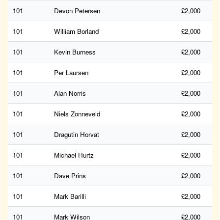
101
Devon Petersen
£2,000
101
William Borland
£2,000
101
Kevin Burness
£2,000
101
Per Laursen
£2,000
101
Alan Norris
£2,000
101
Niels Zonneveld
£2,000
101
Dragutin Horvat
£2,000
101
Michael Hurtz
£2,000
101
Dave Prins
£2,000
101
Mark Barilli
£2,000
101
Mark Wilson
£2,000