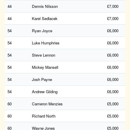
44
Dennis Nilsson
£7,000
44
Karel Sedlacek
£7,000
54
Ryan Joyce
£6,000
54
Luke Humphries
£6,000
54
Steve Lennon
£6,000
54
Mickey Mansell
£6,000
54
Josh Payne
£6,000
54
Andrew Gilding
£6,000
60
Cameron Menzies
£5,000
60
Richard North
£5,000
60
Wayne Jones
£5,000