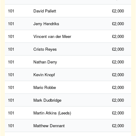
101
David Pallett
£2,000
101
Jerry Hendriks
£2,000
101
Vincent van der Meer
£2,000
101
Cristo Reyes
£2,000
101
Nathan Derry
£2,000
101
Kevin Knopf
£2,000
101
Mario Robbe
£2,000
101
Mark Dudbridge
£2,000
101
Martin Atkins (Leeds)
£2,000
101
Matthew Dennant
£2,000