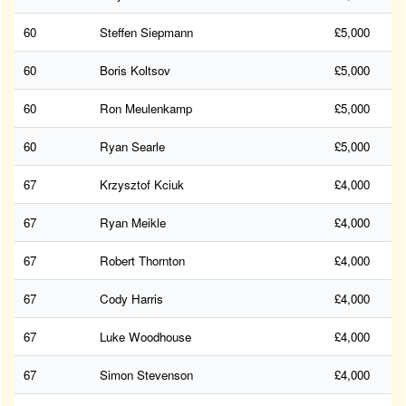
60
Steffen Siepmann
£5,000
60
Boris Koltsov
£5,000
60
Ron Meulenkamp
£5,000
60
Ryan Searle
£5,000
67
Krzysztof Kciuk
£4,000
67
Ryan Meikle
£4,000
67
Robert Thornton
£4,000
67
Cody Harris
£4,000
67
Luke Woodhouse
£4,000
67
Simon Stevenson
£4,000