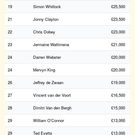
19
Simon Whitlock
£25,500
21
Jonny Clayton
£23,500
22
Chris Dobey
£23,000
23
Jermaine Wattimena
£21,000
24
Darren Webster
£20,000
24
Mervyn King
£20,000
26
Jeffrey de Zwaan
£19,000
27
Vincent van der Voort
£16,500
28
Dimitri Van den Bergh
£15,000
29
William O’Connor
£13,000
29
Ted Evetts
£13,000