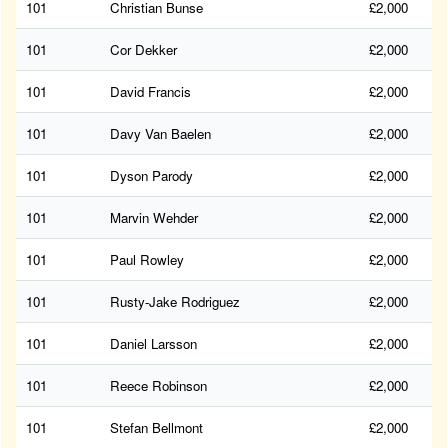
101
Christian Bunse
£2,000
101
Cor Dekker
£2,000
101
David Francis
£2,000
101
Davy Van Baelen
£2,000
101
Dyson Parody
£2,000
101
Marvin Wehder
£2,000
101
Paul Rowley
£2,000
101
Rusty-Jake Rodriguez
£2,000
101
Daniel Larsson
£2,000
101
Reece Robinson
£2,000
101
Stefan Bellmont
£2,000