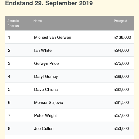
Endstand 29. September 2019
Aktuelle
Name
Preisgeld
Position
1
Michael van Gerwen
£138,000
2
Ian White
£94,000
3
Gerwyn Price
£75,000
4
Daryl Gurney
£68,000
5
Dave Chisnall
£62,000
6
Mensur Suljovic
£61,500
7
Peter Wright
£57,000
8
Joe Cullen
£53,000