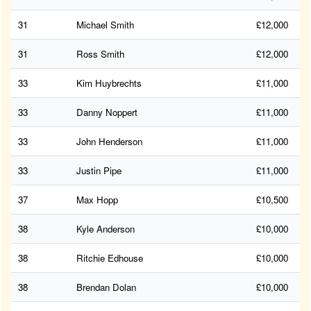
31
Michael Smith
£12,000
31
Ross Smith
£12,000
33
Kim Huybrechts
£11,000
33
Danny Noppert
£11,000
33
John Henderson
£11,000
33
Justin Pipe
£11,000
37
Max Hopp
£10,500
38
Kyle Anderson
£10,000
38
Ritchie Edhouse
£10,000
38
Brendan Dolan
£10,000