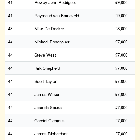
41
Rowby-John Rodriguez
£9,000
41
Raymond van Barneveld
£9,000
43
Mike De Decker
£8,000
44
Michael Rosenauer
£7,000
44
Steve West
£7,000
44
Kirk Shepherd
£7,000
44
Scott Taylor
£7,000
44
James Wilson
£7,000
44
Jose de Sousa
£7,000
44
Gabriel Clemens
£7,000
44
James Richardson
£7,000