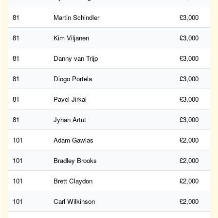
81
Martin Schindler
£3,000
81
Kim Viljanen
£3,000
81
Danny van Trijp
£3,000
81
Diogo Portela
£3,000
81
Pavel Jirkal
£3,000
81
Jyhan Artut
£3,000
101
Adam Gawlas
£2,000
101
Bradley Brooks
£2,000
101
Brett Claydon
£2,000
101
Carl Wilkinson
£2,000