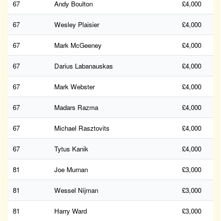
67
Andy Boulton
£4,000
67
Wesley Plaisier
£4,000
67
Mark McGeeney
£4,000
67
Darius Labanauskas
£4,000
67
Mark Webster
£4,000
67
Madars Razma
£4,000
67
Michael Rasztovits
£4,000
67
Tytus Kanik
£4,000
81
Joe Murnan
£3,000
81
Wessel Nijman
£3,000
81
Harry Ward
£3,000