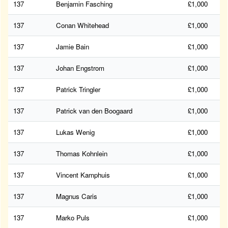
137
Benjamin Fasching
£1,000
137
Conan Whitehead
£1,000
137
Jamie Bain
£1,000
137
Johan Engstrom
£1,000
137
Patrick Tringler
£1,000
137
Patrick van den Boogaard
£1,000
137
Lukas Wenig
£1,000
137
Thomas Kohnlein
£1,000
137
Vincent Kamphuis
£1,000
137
Magnus Caris
£1,000
137
Marko Puls
£1,000