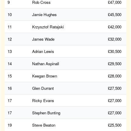
9
Rob Cross
£47,000
10
Jamie Hughes
£45,500
11
Krzysztof Ratajski
£42,000
12
James Wade
£32,000
13
Adrian Lewis
£30,500
14
Nathan Aspinall
£29,500
15
Keegan Brown
£28,000
16
Glen Durrant
£27,500
17
Ricky Evans
£27,000
17
Stephen Bunting
£27,000
19
Steve Beaton
£25,500