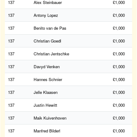
137
Alex Steinbauer
£1,000
137
Antony Lopez
£1,000
137
Benito van de Pas
£1,000
137
Christian Goedl
£1,000
137
Christian Jentschke
£1,000
137
Davyd Venken
£1,000
137
Hannes Schnier
£1,000
137
Jelle Klaasen
£1,000
137
Justin Hewitt
£1,000
137
Maik Kuivenhoven
£1,000
137
Manfred Bilderl
£1,000