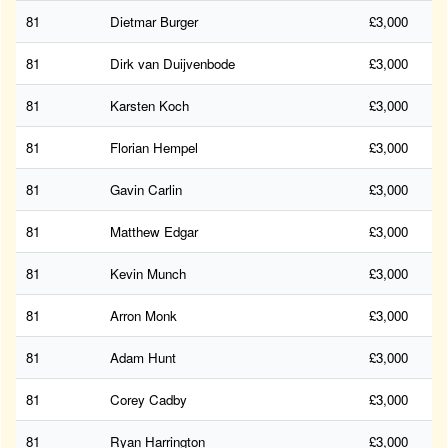
81
Dietmar Burger
£3,000
81
Dirk van Duijvenbode
£3,000
81
Karsten Koch
£3,000
81
Florian Hempel
£3,000
81
Gavin Carlin
£3,000
81
Matthew Edgar
£3,000
81
Kevin Munch
£3,000
81
Arron Monk
£3,000
81
Adam Hunt
£3,000
81
Corey Cadby
£3,000
81
Ryan Harrington
£3,000