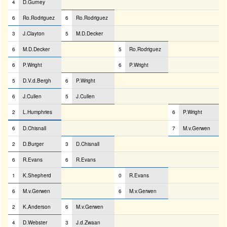
4
D.Gurney
6
Ro.Rodriguez
6
Ro.Rodriguez
3
J.Clayton
5
M.D.Decker
6
M.D.Decker
5
Ro.Rodriguez
6
P.Wright
6
P.Wright
5
D.V.d.Bergh
6
P.Wright
6
J.Cullen
5
J.Cullen
2
L.Humphries
6
P.Wright
6
D.Chisnall
7
M.v.Gerwen
2
D.Burger
3
D.Chisnall
6
R.Evans
6
R.Evans
1
K.Shepherd
0
R.Evans
6
M.v.Gerwen
6
M.v.Gerwen
2
K.Anderson
6
M.v.Gerwen
4
D.Webster
3
J.d.Zwaan