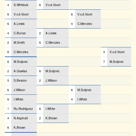
4
S.Whitlock
6
V.v.d.Voort
6
V.v.d.Voort
6
V.v.d.Voort
6
A.Lewis
4
C.Menzies
4
C.Bunse
2
A.Lewis
2
M.Smith
6
C.Menzies
6
C.Menzies
4
V.v.d.Voort
6
M.Suljovic
7
M.Suljovic
2
A.Gawlas
6
M.Suljovic
5
S.Beaton
2
J.Wilson
6
J.Wilson
6
M.Suljovic
6
I.White
4
I.White
1
Ru.Rodriguez
6
I.White
4
N.Aspinall
2
K.Brown
6
K.Brown