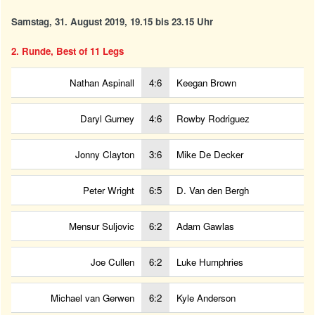
Samstag, 31. August 2019, 19.15 bis 23.15 Uhr
2. Runde, Best of 11 Legs
Nathan Aspinall
4:6
Keegan Brown
Daryl Gurney
4:6
Rowby Rodriguez
Jonny Clayton
3:6
Mike De Decker
Peter Wright
6:5
D. Van den Bergh
Mensur Suljovic
6:2
Adam Gawlas
Joe Cullen
6:2
Luke Humphries
Michael van Gerwen
6:2
Kyle Anderson