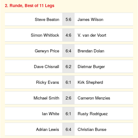
2. Runde, Best of 11 Legs
Steve Beaton
5:6
James Wilson
Simon Whitlock
4:6
V. van der Voort
Gerwyn Price
6:4
Brendan Dolan
Dave Chisnall
6:2
Dietmar Burger
Ricky Evans
6:1
Kirk Shepherd
Michael Smith
2:6
Cameron Menzies
Ian White
6:1
Rusty Rodriguez
Adrian Lewis
6:4
Christian Bunse