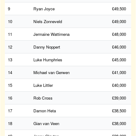
9
Ryan Joyce
£49,500
10
Niels Zonneveld
£49,000
11
Jermaine Wattimena
£48,000
12
Danny Noppert
£46,000
13
Luke Humphries
£45,000
14
Michael van Gerwen
£41,000
15
Luke Littler
£40,000
16
Rob Cross
£39,000
17
Damon Heta
£38,500
18
Gian van Veen
£38,000