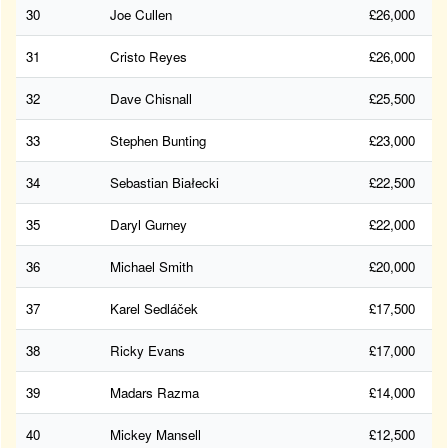
30
Joe Cullen
£26,000
31
Cristo Reyes
£26,000
32
Dave Chisnall
£25,500
33
Stephen Bunting
£23,000
34
Sebastian Białecki
£22,500
35
Daryl Gurney
£22,000
36
Michael Smith
£20,000
37
Karel Sedláček
£17,500
38
Ricky Evans
£17,000
39
Madars Razma
£14,000
40
Mickey Mansell
£12,500