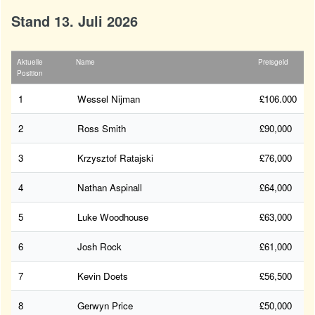
Stand 13. Juli 2026
Aktuelle
Name
Preisgeld
Position
1
Wessel Nijman
£106.000
2
Ross Smith
£90,000
3
Krzysztof Ratajski
£76,000
4
Nathan Aspinall
£64,000
5
Luke Woodhouse
£63,000
6
Josh Rock
£61,000
7
Kevin Doets
£56,500
8
Gerwyn Price
£50,000