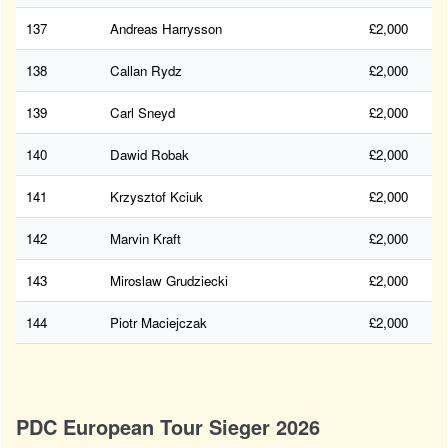
137
Andreas Harrysson
£2,000
138
Callan Rydz
£2,000
139
Carl Sneyd
£2,000
140
Dawid Robak
£2,000
141
Krzysztof Kciuk
£2,000
142
Marvin Kraft
£2,000
143
Miroslaw Grudziecki
£2,000
144
Piotr Maciejczak
£2,000
PDC European Tour Sieger 2026