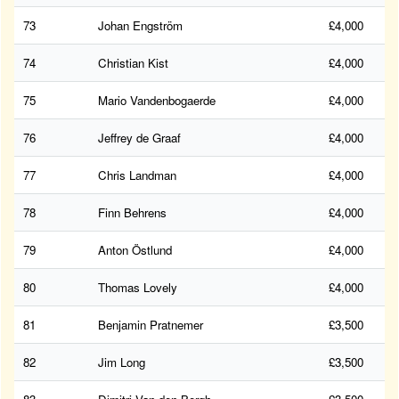
73
Johan Engström
£4,000
74
Christian Kist
£4,000
75
Mario Vandenbogaerde
£4,000
76
Jeffrey de Graaf
£4,000
77
Chris Landman
£4,000
78
Finn Behrens
£4,000
79
Anton Östlund
£4,000
80
Thomas Lovely
£4,000
81
Benjamin Pratnemer
£3,500
82
Jim Long
£3,500