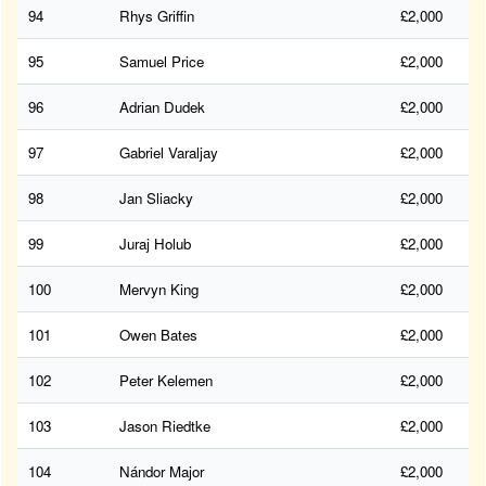
94
Rhys Griffin
£2,000
95
Samuel Price
£2,000
96
Adrian Dudek
£2,000
97
Gabriel Varaljay
£2,000
98
Jan Sliacky
£2,000
99
Juraj Holub
£2,000
100
Mervyn King
£2,000
101
Owen Bates
£2,000
102
Peter Kelemen
£2,000
103
Jason Riedtke
£2,000
104
Nándor Major
£2,000