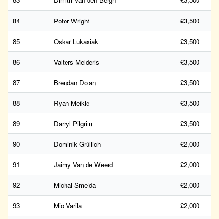
83
Dimitri Van den Bergh
£3,500
84
Peter Wright
£3,500
85
Oskar Lukasiak
£3,500
86
Valters Melderis
£3,500
87
Brendan Dolan
£3,500
88
Ryan Meikle
£3,500
89
Darryl Pilgrim
£3,500
90
Dominik Grüllich
£2,000
91
Jaimy Van de Weerd
£2,000
92
Michal Smejda
£2,000
93
Mio Varila
£2,000