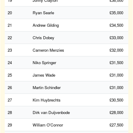
19
Jonny Clayton
£38,000
20
Ryan Searle
£35,000
21
Andrew Gilding
£34,500
22
Chris Dobey
£33,000
23
Cameron Menzies
£32,000
24
Niko Springer
£31,500
25
James Wade
£31,000
26
Martin Schindler
£31,000
27
Kim Huybrechts
£30,500
28
Dirk van Duijvenbode
£28,000
29
William O'Connor
£27,500