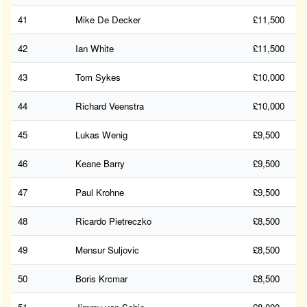
41
Mike De Decker
£11,500
42
Ian White
£11,500
43
Tom Sykes
£10,000
44
Richard Veenstra
£10,000
45
Lukas Wenig
£9,500
46
Keane Barry
£9,500
47
Paul Krohne
£9,500
48
Ricardo Pietreczko
£8,500
49
Mensur Suljovic
£8,500
50
Boris Krcmar
£8,500