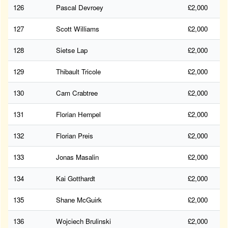
126
Pascal Devroey
£2,000
127
Scott Williams
£2,000
128
Sietse Lap
£2,000
129
Thibault Tricole
£2,000
130
Cam Crabtree
£2,000
131
Florian Hempel
£2,000
132
Florian Preis
£2,000
133
Jonas Masalin
£2,000
134
Kai Gotthardt
£2,000
135
Shane McGuirk
£2,000
136
Wojciech Brulinski
£2,000