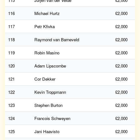
115
Jurjen van der Velde
£2,000
116
Michael Hurtz
£2,000
117
Petr Křivka
£2,000
118
Raymond van Barneveld
£2,000
119
Robin Masino
£2,000
120
Adam Lipscombe
£2,000
121
Cor Dekker
£2,000
122
Kevin Troppmann
£2,000
123
Stephen Burton
£2,000
124
Francois Schweyen
£2,000
125
Jani Haavisto
£2,000