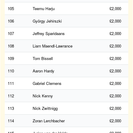
105
Teemu Harju
£2,000
106
György Jehirszki
£2,000
107
Jeffrey Sparidaans
£2,000
108
Liam Maendl-Lawrance
£2,000
109
Tom Bissell
£2,000
110
Aaron Hardy
£2,000
111
Gabriel Clemens
£2,000
112
Nick Kenny
£2,000
113
Nick Zwittnigg
£2,000
114
Zoran Lerchbacher
£2,000