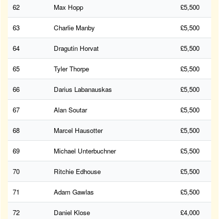
62
Max Hopp
£5,500
63
Charlie Manby
£5,500
64
Dragutin Horvat
£5,500
65
Tyler Thorpe
£5,500
66
Darius Labanauskas
£5,500
67
Alan Soutar
£5,500
68
Marcel Hausotter
£5,500
69
Michael Unterbuchner
£5,500
70
Ritchie Edhouse
£5,500
71
Adam Gawlas
£5,500
72
Daniel Klose
£4,000