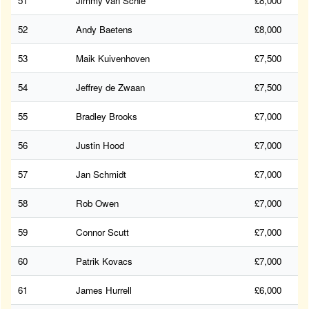
51
Jimmy van Schie
£8,000
52
Andy Baetens
£8,000
53
Maik Kuivenhoven
£7,500
54
Jeffrey de Zwaan
£7,500
55
Bradley Brooks
£7,000
56
Justin Hood
£7,000
57
Jan Schmidt
£7,000
58
Rob Owen
£7,000
59
Connor Scutt
£7,000
60
Patrik Kovacs
£7,000
61
James Hurrell
£6,000