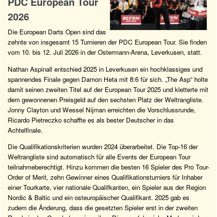
PDC European Tour
2026
Die European Darts Open sind das
zehnte von insgesamt 15 Turnieren der PDC European Tour. Sie finden
vom 10. bis 12. Juli 2026 in der Ostermann-Arena, Leverkusen, statt.
Nathan Aspinall entschied 2025 in Leverkusen ein hochklassiges und
spannendes Finale gegen Damon Heta mit 8:6 für sich. „The Asp“ holte
damit seinen zweiten Titel auf der European Tour 2025 und kletterte mit
dem gewonnenen Preisgeld auf den sechsten Platz der Weltrangliste.
Jonny Clayton und Wessel Nijman erreichten die Vorschlussrunde,
Ricardo Pietreczko schaffte es als bester Deutscher in das
Achtelfinale.
Die Qualifikationskriterien wurden 2024 überarbeitet. Die Top-16 der
Weltrangliste sind automatisch für alle Events der European Tour
teilnahmeberechtigt. Hinzu kommen die besten 16 Spieler des Pro Tour-
Order of Merit, zehn Gewinner eines Qualifikationsturniers für Inhaber
einer Tourkarte, vier nationale Qualifkanten, ein Spieler aus der Region
Nordic & Baltic und ein osteuropäischer Qualifikant. 2025 gab es
zudem die Änderung, dass die gesetzten Spieler erst in der zweiten