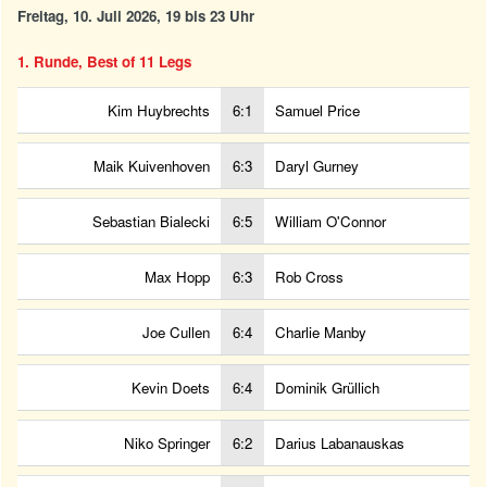
Freitag, 10. Juli 2026, 19 bis 23 Uhr
1. Runde, Best of 11 Legs
Kim Huybrechts
6:1
Samuel Price
Maik Kuivenhoven
6:3
Daryl Gurney
Sebastian Bialecki
6:5
William O'Connor
Max Hopp
6:3
Rob Cross
Joe Cullen
6:4
Charlie Manby
Kevin Doets
6:4
Dominik Grüllich
Niko Springer
6:2
Darius Labanauskas