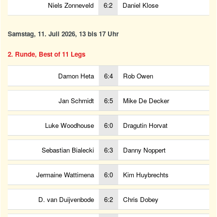
Niels Zonneveld
6:2
Daniel Klose
Samstag, 11. Juli 2026, 13 bis 17 Uhr
2. Runde, Best of 11 Legs
Damon Heta
6:4
Rob Owen
Jan Schmidt
6:5
Mike De Decker
Luke Woodhouse
6:0
Dragutin Horvat
Sebastian Bialecki
6:3
Danny Noppert
Jermaine Wattimena
6:0
Kim Huybrechts
D. van Duijvenbode
6:2
Chris Dobey