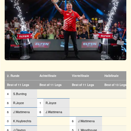
2. Runde
Achtelfinale
Viertelfinale
Halbfinale
Best of 11 Legs
Best of 11 Legs
Best of 11 Legs
Best of 13 Legs
4
S.Bunting
6
R.Joyce
1
R.Joyce
6
J.Wattimena
6
J.Wattimena
0
K.Huybrechts
6
J.Wattimena
6
J.Clayton
5
L.Woodhouse