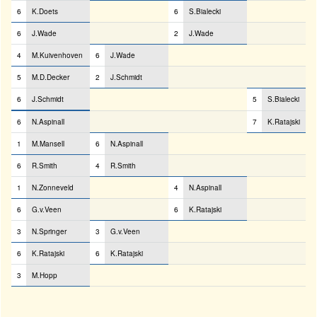
6
K.Doets
6
S.Bialecki
6
J.Wade
2
J.Wade
4
M.Kuivenhoven
6
J.Wade
5
M.D.Decker
2
J.Schmidt
6
J.Schmidt
5
S.Bialecki
6
N.Aspinall
7
K.Ratajski
1
M.Mansell
6
N.Aspinall
6
R.Smith
4
R.Smith
1
N.Zonneveld
4
N.Aspinall
6
G.v.Veen
6
K.Ratajski
3
N.Springer
3
G.v.Veen
6
K.Ratajski
6
K.Ratajski
3
M.Hopp