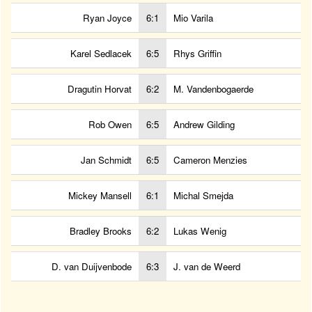
Ryan Joyce
6:1
Mio Varila
Karel Sedlacek
6:5
Rhys Griffin
Dragutin Horvat
6:2
M. Vandenbogaerde
Rob Owen
6:5
Andrew Gilding
Jan Schmidt
6:5
Cameron Menzies
Mickey Mansell
6:1
Michal Smejda
Bradley Brooks
6:2
Lukas Wenig
D. van Duijvenbode
6:3
J. van de Weerd