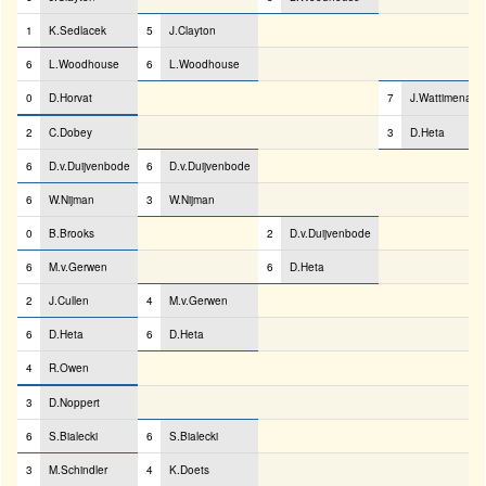
1
K.Sedlacek
5
J.Clayton
6
L.Woodhouse
6
L.Woodhouse
0
D.Horvat
7
J.Wattimena
2
C.Dobey
3
D.Heta
6
D.v.Duijvenbode
6
D.v.Duijvenbode
6
W.Nijman
3
W.Nijman
0
B.Brooks
2
D.v.Duijvenbode
6
M.v.Gerwen
6
D.Heta
2
J.Cullen
4
M.v.Gerwen
6
D.Heta
6
D.Heta
4
R.Owen
3
D.Noppert
6
S.Bialecki
6
S.Bialecki
3
M.Schindler
4
K.Doets