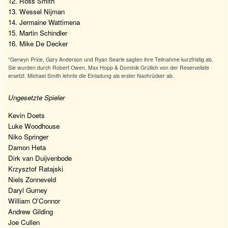
12. Ross Smith
13. Wessel Nijman
14. Jermaine Wattimena
15. Martin Schindler
16. Mike De Decker
*Gerwyn Price, Gary Anderson und Ryan Searle sagten ihre Teilnahme kurzfristig ab.
Sie wurden durch Robert Owen, Max Hopp & Dominik Grüllich von der Reserveliste
ersetzt. Michael Smith lehnte die Einladung als erster Nachrücker ab.
Ungesetzte Spieler
Kevin Doets
Luke Woodhouse
Niko Springer
Damon Heta
Dirk van Duijvenbode
Krzysztof Ratajski
Niels Zonneveld
Daryl Gurney
William O'Connor
Andrew Gilding
Joe Cullen