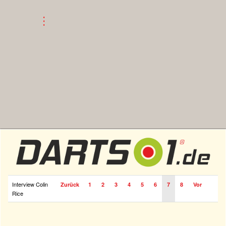
Interview Colin
Zurück
1
2
3
4
5
6
7
8
Vor
Rice