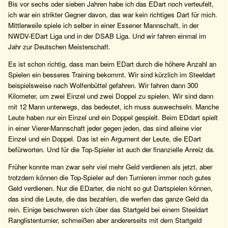
Bis vor sechs oder sieben Jahren habe ich das EDart noch verteufelt,
ich war ein strikter Gegner davon, das war kein richtiges Dart für mich.
Mittlerweile spiele ich selber in einer Essener Mannschaft, in der
NWDV-EDart Liga und in der DSAB Liga. Und wir fahren einmal im
Jahr zur Deutschen Meisterschaft.
Es ist schon richtig, dass man beim EDart durch die höhere Anzahl an
Spielen ein besseres Training bekommt. Wir sind kürzlich im Steeldart
beispielsweise nach Wolfenbüttel gefahren. Wir fahren dann 300
Kilometer, um zwei Einzel und zwei Doppel zu spielen. Wir sind dann
mit 12 Mann unterwegs, das bedeutet, ich muss auswechseln. Manche
Leute haben nur ein Einzel und ein Doppel gespielt. Beim EDdart spielt
in einer Vierer-Mannschaft jeder gegen jeden, das sind alleine vier
Einzel und ein Doppel. Das ist ein Argument der Leute, die EDart
befürworten. Und für die Top-Spieler ist auch der finanzielle Anreiz da.
Früher konnte man zwar sehr viel mehr Geld verdienen als jetzt, aber
trotzdem können die Top-Spieler auf den Turnieren immer noch gutes
Geld verdienen. Nur die EDarter, die nicht so gut Dartspielen können,
das sind die Leute, die das bezahlen, die werfen das ganze Geld da
rein. Einige beschweren sich über das Startgeld bei einem Steeldart
Ranglistenturnier, schmeißen aber andererseits mit dem Startgeld