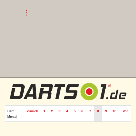
Dart
Zurück
1
2
3
4
5
6
7
8
9
10
Vor
Mental