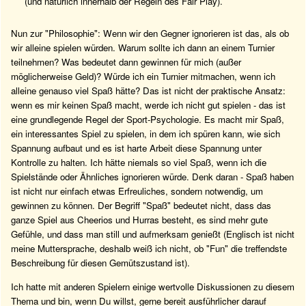
(und natürlich innerhalb der Regeln des Fair Play).
Nun zur "Philosophie": Wenn wir den Gegner ignorieren ist das, als ob
wir alleine spielen würden. Warum sollte ich dann an einem Turnier
teilnehmen? Was bedeutet dann gewinnen für mich (außer
möglicherweise Geld)? Würde ich ein Turnier mitmachen, wenn ich
alleine genauso viel Spaß hätte? Das ist nicht der praktische Ansatz:
wenn es mir keinen Spaß macht, werde ich nicht gut spielen - das ist
eine grundlegende Regel der Sport-Psychologie. Es macht mir Spaß,
ein interessantes Spiel zu spielen, in dem ich spüren kann, wie sich
Spannung aufbaut und es ist harte Arbeit diese Spannung unter
Kontrolle zu halten. Ich hätte niemals so viel Spaß, wenn ich die
Spielstände oder Ähnliches ignorieren würde. Denk daran - Spaß haben
ist nicht nur einfach etwas Erfreuliches, sondern notwendig, um
gewinnen zu können. Der Begriff "Spaß" bedeutet nicht, dass das
ganze Spiel aus Cheerios und Hurras besteht, es sind mehr gute
Gefühle, und dass man still und aufmerksam genießt (Englisch ist nicht
meine Muttersprache, deshalb weiß ich nicht, ob "Fun" die treffendste
Beschreibung für diesen Gemütszustand ist).
Ich hatte mit anderen Spielern einige wertvolle Diskussionen zu diesem
Thema und bin, wenn Du willst, gerne bereit ausführlicher darauf