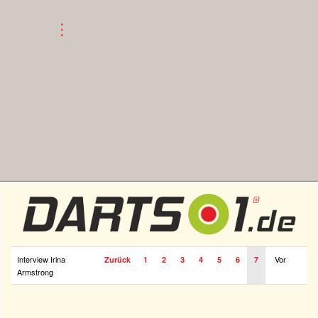
Interview Irina
Vor
Zurück
1
2
3
4
5
6
7
Armstrong