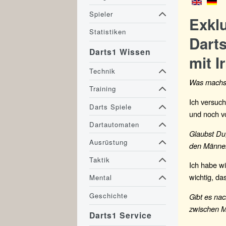
Spieler
Exkl
Statistiken
Darts
Darts1 Wissen
mit I
Technik
Was machst
Training
Ich versuc
Darts Spiele
und noch vo
Dartautomaten
Glaubst Du,
Ausrüstung
den Männe
Taktik
Ich habe wi
wichtig, da
Mental
Geschichte
Gibt es na
zwischen 
Darts1 Service