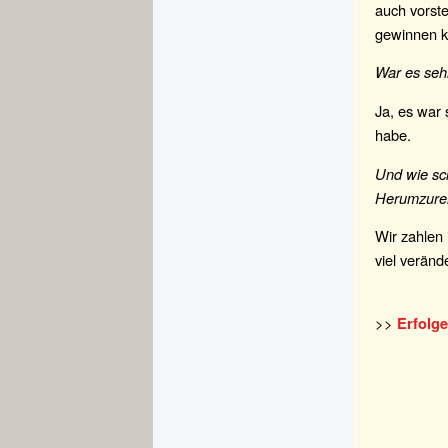
auch vorste
gewinnen k
War es seh
Ja, es war 
habe.
Und wie sc
Herumzure
Wir zahlen 
viel veränd
>>
Erfolge