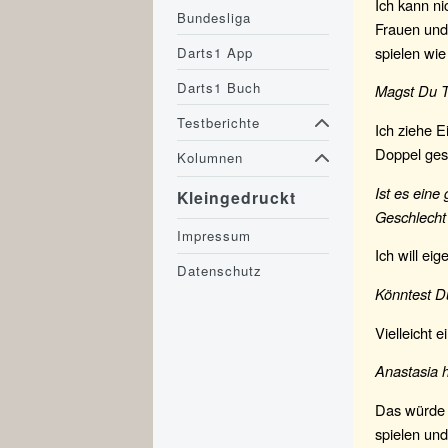
Ich kann ni
Bundesliga
Frauen und
spielen wie 
Darts1 App
Darts1 Buch
Magst Du T
Testberichte
Ich ziehe E
Doppel ges
Kolumnen
Ist es eine
Kleingedruckt
Geschlecht
Impressum
Ich will ei
Datenschutz
Könntest Du
Vielleicht e
Anastasia h
Das würde 
spielen und