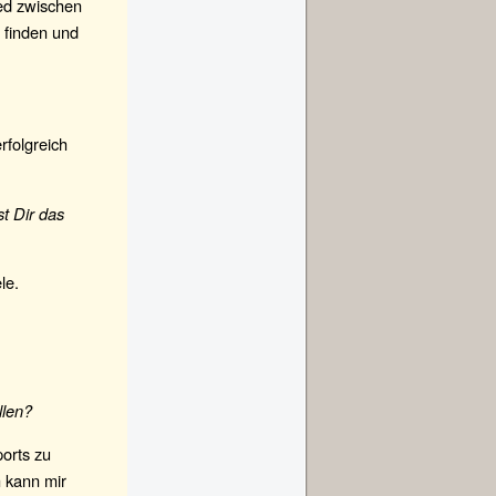
ied zwischen
 finden und
rfolgreich
t Dir das
le.
llen?
orts zu
h kann mir