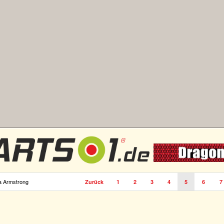
na Armstrong
Zurück
1
2
3
4
5
6
7