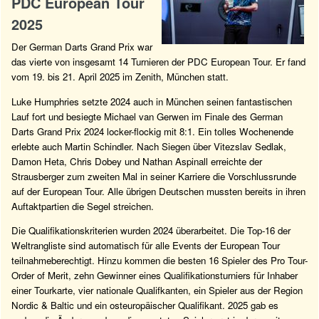
PDC European Tour
2025
Der German Darts Grand Prix war
das vierte von insgesamt 14 Turnieren der PDC European Tour. Er fand
vom 19. bis 21. April 2025 im Zenith, München statt.
Luke Humphries setzte 2024 auch in München seinen fantastischen
Lauf fort und besiegte Michael van Gerwen im Finale des German
Darts Grand Prix 2024 locker-flockig mit 8:1. Ein tolles Wochenende
erlebte auch Martin Schindler. Nach Siegen über Vitezslav Sedlak,
Damon Heta, Chris Dobey und Nathan Aspinall erreichte der
Strausberger zum zweiten Mal in seiner Karriere die Vorschlussrunde
auf der European Tour. Alle übrigen Deutschen mussten bereits in ihren
Auftaktpartien die Segel streichen.
Die Qualifikationskriterien wurden 2024 überarbeitet. Die Top-16 der
Weltrangliste sind automatisch für alle Events der European Tour
teilnahmeberechtigt. Hinzu kommen die besten 16 Spieler des Pro Tour-
Order of Merit, zehn Gewinner eines Qualifikationsturniers für Inhaber
einer Tourkarte, vier nationale Qualifkanten, ein Spieler aus der Region
Nordic & Baltic und ein osteuropäischer Qualifikant. 2025 gab es