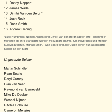
11. Danny Noppert
12. James Wade
13. Dimitri Van den Bergh*
14. Josh Rock
15. Ross Smith
16. Andrew Gilding
*Luke Humphries, Nathan Aspinall und Dimitri Van den Bergh sagten ihre Teilnahme in
München ab. Ihre Startplätze wurden mit Madars Razma, Kim Huybrechts und Mensur
Suljovic aufgefüllt. Michael Smith, Ryan Searle und Joe Cullen gehen nun als gesetzte
Spieler an den Start.
Ungesetzte Spieler
Martin Schindler
Ryan Searle
Daryl Gurney
Gian van Veen
Raymond van Barneveld
Mike De Decker
Wessel Nijman
Ritchie Edhouse
Cameron Menzies