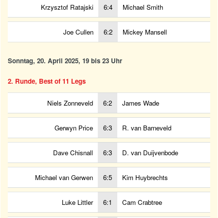
Krzysztof Ratajski
6:4
Michael Smith
Joe Cullen
6:2
Mickey Mansell
Sonntag, 20. April 2025, 19 bis 23 Uhr
2. Runde, Best of 11 Legs
Niels Zonneveld
6:2
James Wade
Gerwyn Price
6:3
R. van Barneveld
Dave Chisnall
6:3
D. van Duijvenbode
Michael van Gerwen
6:5
Kim Huybrechts
Luke Littler
6:1
Cam Crabtree