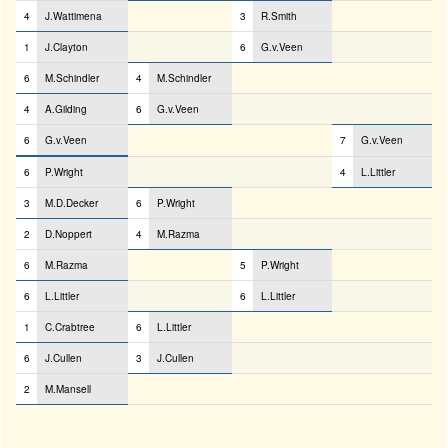
4
J.Wattimena
3
R.Smith
1
J.Clayton
6
G.v.Veen
6
M.Schindler
4
M.Schindler
4
A.Gilding
6
G.v.Veen
6
G.v.Veen
7
G.v.Veen
6
P.Wright
4
L.Littler
3
M.D.Decker
6
P.Wright
2
D.Noppert
4
M.Razma
6
M.Razma
5
P.Wright
6
L.Littler
6
L.Littler
1
C.Crabtree
6
L.Littler
6
J.Cullen
3
J.Cullen
2
M.Mansell