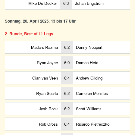
Mike De Decker
6:3
Johan Engström
Sonntag, 20. April 2025, 13 bis 17 Uhr
2. Runde, Best of 11 Legs
Madars Razma
6:2
Danny Noppert
Ryan Joyce
6:0
Damon Heta
Gian van Veen
6:4
Andrew Gilding
Ryan Searle
6:2
Cameron Menzies
Josh Rock
6:2
Scott Williams
Rob Cross
6:4
Ricardo Pietreczko