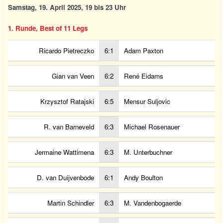
Samstag, 19. April 2025, 19 bis 23 Uhr
1. Runde, Best of 11 Legs
Ricardo Pietreczko
6:1
Adam Paxton
Gian van Veen
6:2
René Eidams
Krzysztof Ratajski
6:5
Mensur Suljovic
R. van Barneveld
6:3
Michael Rosenauer
Jermaine Wattimena
6:3
M. Unterbuchner
D. van Duijvenbode
6:1
Andy Boulton
Martin Schindler
6:3
M. Vandenbogaerde