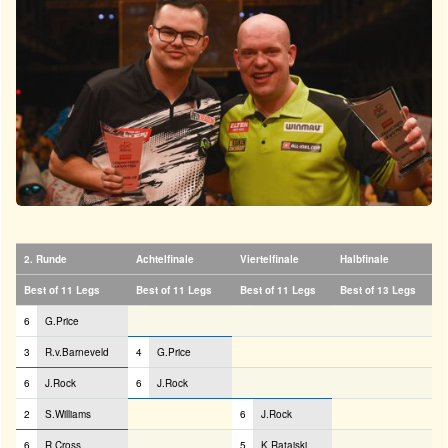
2. Runde
Achtelfinale
Viertelfinale
Halbfinale
Best of 11 Legs
Best of 11 Legs
Best of 11 Legs
Best of 13 Legs
6
G.Price
3
R.v.Barneveld
4
G.Price
6
J.Rock
6
J.Rock
2
S.Williams
6
J.Rock
6
R.Cross
5
K.Ratajski