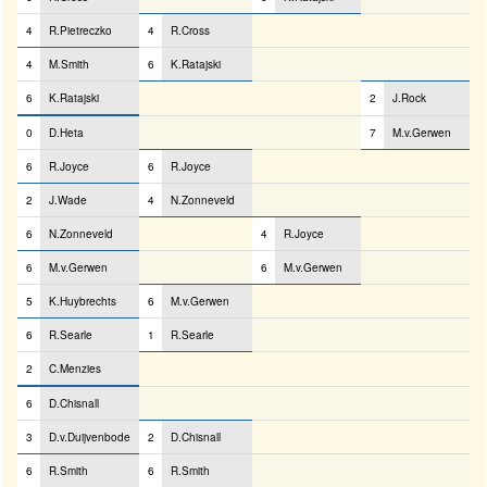
4
R.Pietreczko
4
R.Cross
4
M.Smith
6
K.Ratajski
6
K.Ratajski
2
J.Rock
0
D.Heta
7
M.v.Gerwen
6
R.Joyce
6
R.Joyce
2
J.Wade
4
N.Zonneveld
6
N.Zonneveld
4
R.Joyce
6
M.v.Gerwen
6
M.v.Gerwen
5
K.Huybrechts
6
M.v.Gerwen
6
R.Searle
1
R.Searle
2
C.Menzies
6
D.Chisnall
3
D.v.Duijvenbode
2
D.Chisnall
6
R.Smith
6
R.Smith