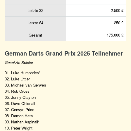
Letzte 32
2.500 £
Letzte 64
1.250 £
Gesamt
175.000 £
German Darts Grand Prix 2025 Teilnehmer
Gesetzte Spieler
01. Luke Humphries*
02. Luke Littler
03. Michael van Gerwen
04. Rob Cross
05. Jonny Clayton
06. Dave Chisnall
07. Gerwyn Price
08. Damon Heta
09. Nathan Aspinall*
10. Peter Wright