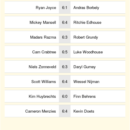
Ryan Joyce
6:1
Andras Borbely
Mickey Mansell
6:4
Ritchie Edhouse
Madars Razma
6:3
Robert Grundy
Cam Crabtree
6:5
Luke Woodhouse
Niels Zonneveld
6:3
Daryl Gurney
Scott Williams
6:4
Wessel Nijman
Kim Huybrechts
6:0
Finn Behrens
Cameron Menzies
6:4
Kevin Doets