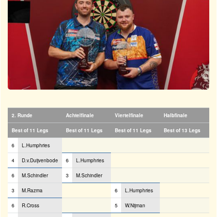
2. Runde
Achtelfinale
Viertelfinale
Halbfinale
Best of 11 Legs
Best of 11 Legs
Best of 11 Legs
Best of 13 Legs
6
L.Humphries
4
D.v.Duijvenbode
6
L.Humphries
6
M.Schindler
3
M.Schindler
3
M.Razma
6
L.Humphries
6
R.Cross
5
W.Nijman