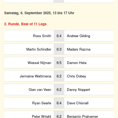
Samstag, 6. September 2025, 13 bis 17 Uhr
2. Runde, Best of 11 Legs
Ross Smith
6:4
Andrew Gilding
Martin Schindler
6:3
Madars Razma
Wessel Nijman
6:5
Damon Heta
Jermaine Wattimena
6:2
Chris Dobey
Gian van Veen
6:2
Danny Noppert
Ryan Searle
6:4
Dave Chisnall
Peter Wright
6:2
Benjamin Pratnemer