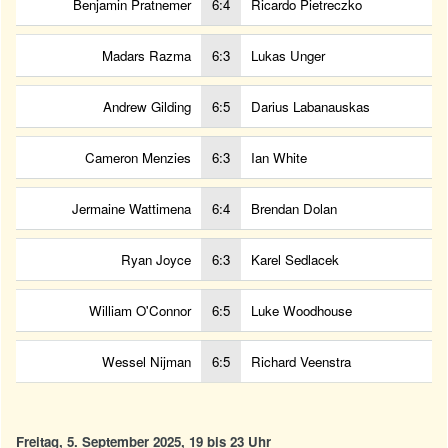
Benjamin Pratnemer
6:4
Ricardo Pietreczko
Madars Razma
6:3
Lukas Unger
Andrew Gilding
6:5
Darius Labanauskas
Cameron Menzies
6:3
Ian White
Jermaine Wattimena
6:4
Brendan Dolan
Ryan Joyce
6:3
Karel Sedlacek
William O'Connor
6:5
Luke Woodhouse
Wessel Nijman
6:5
Richard Veenstra
Freitag, 5. September 2025, 19 bis 23 Uhr