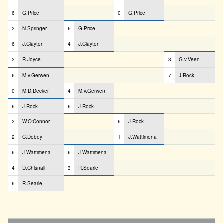
6
G.Price
0
G.Price
2
N.Springer
6
G.Price
6
J.Clayton
4
J.Clayton
2
R.Joyce
3
G.v.Veen
6
M.v.Gerwen
7
J.Rock
0
M.D.Decker
4
M.v.Gerwen
6
J.Rock
6
J.Rock
2
W.O'Connor
6
J.Rock
2
C.Dobey
1
J.Wattimena
6
J.Wattimena
6
J.Wattimena
4
D.Chisnall
3
R.Searle
6
R.Searle