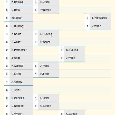
1
K.Ratajski
3
R.Cross
5
D.Heta
6
W.Nijman
6
W.Nijman
7
L.Humphries
6
S.Bunting
1
J.Wade
4
K.Doets
6
S.Bunting
6
P.Wright
5
P.Wright
2
B.Pratnemer
5
S.Bunting
6
J.Wade
6
J.Wade
3
N.Aspinall
6
J.Wade
6
R.Smith
4
R.Smith
4
A.Gilding
6
L.Littler
2
C.Menzies
4
L.Littler
2
D.Noppert
6
G.v.Veen
6
G.v.Veen
6
G.v.Veen