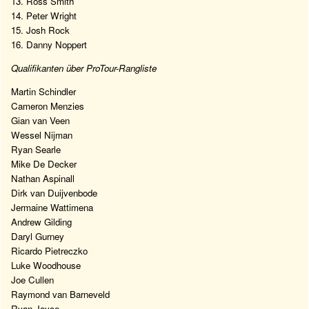
13. Ross Smith
14. Peter Wright
15. Josh Rock
16. Danny Noppert
Qualifikanten über ProTour-Rangliste
Martin Schindler
Cameron Menzies
Gian van Veen
Wessel Nijman
Ryan Searle
Mike De Decker
Nathan Aspinall
Dirk van Duijvenbode
Jermaine Wattimena
Andrew Gilding
Daryl Gurney
Ricardo Pietreczko
Luke Woodhouse
Joe Cullen
Raymond van Barneveld
Ryan Joyce