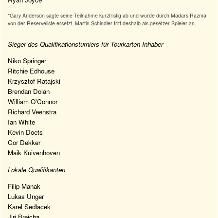
*Gary Anderson sagte seine Teilnahme kurzfristig ab und wurde durch Madars Razma
von der Reserveliste ersetzt. Martin Schindler tritt deshalb als gesetzer Spieler an.
Sieger des Qualifikationsturniers für Tourkarten-Inhaber
Niko Springer
Ritchie Edhouse
Krzysztof Ratajski
Brendan Dolan
William O'Connor
Richard Veenstra
Ian White
Kevin Doets
Cor Dekker
Maik Kuivenhoven
Lokale Qualifikanten
Filip Manak
Lukas Unger
Karel Sedlacek
Jiri Brejcha