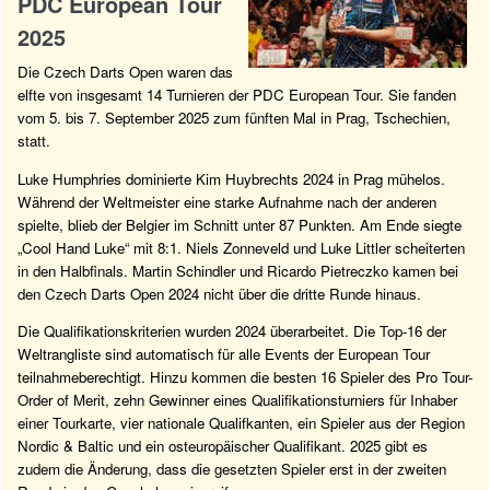
PDC European Tour
2025
Die Czech Darts Open waren das
elfte von insgesamt 14 Turnieren der PDC European Tour. Sie fanden
vom 5. bis 7. September 2025 zum fünften Mal in Prag, Tschechien,
statt.
Luke Humphries dominierte Kim Huybrechts 2024 in Prag mühelos.
Während der Weltmeister eine starke Aufnahme nach der anderen
spielte, blieb der Belgier im Schnitt unter 87 Punkten. Am Ende siegte
„Cool Hand Luke“ mit 8:1. Niels Zonneveld und Luke Littler scheiterten
in den Halbfinals. Martin Schindler und Ricardo Pietreczko kamen bei
den Czech Darts Open 2024 nicht über die dritte Runde hinaus.
Die Qualifikationskriterien wurden 2024 überarbeitet. Die Top-16 der
Weltrangliste sind automatisch für alle Events der European Tour
teilnahmeberechtigt. Hinzu kommen die besten 16 Spieler des Pro Tour-
Order of Merit, zehn Gewinner eines Qualifikationsturniers für Inhaber
einer Tourkarte, vier nationale Qualifkanten, ein Spieler aus der Region
Nordic & Baltic und ein osteuropäischer Qualifikant. 2025 gibt es
zudem die Änderung, dass die gesetzten Spieler erst in der zweiten