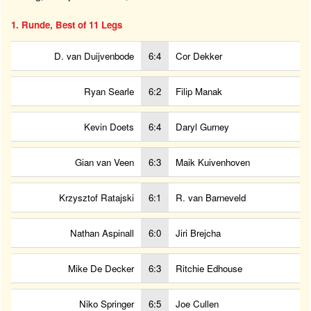
1. Runde, Best of 11 Legs
D. van Duijvenbode
6:4
Cor Dekker
Ryan Searle
6:2
Filip Manak
Kevin Doets
6:4
Daryl Gurney
Gian van Veen
6:3
Maik Kuivenhoven
Krzysztof Ratajski
6:1
R. van Barneveld
Nathan Aspinall
6:0
Jiri Brejcha
Mike De Decker
6:3
Ritchie Edhouse
Niko Springer
6:5
Joe Cullen