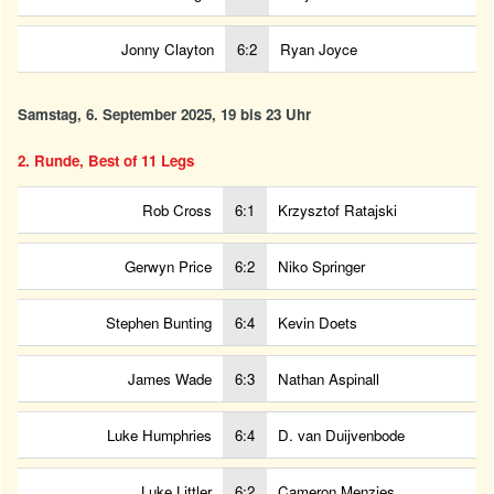
Jonny Clayton
6:2
Ryan Joyce
Samstag, 6. September 2025, 19 bis 23 Uhr
2. Runde, Best of 11 Legs
Rob Cross
6:1
Krzysztof Ratajski
Gerwyn Price
6:2
Niko Springer
Stephen Bunting
6:4
Kevin Doets
James Wade
6:3
Nathan Aspinall
Luke Humphries
6:4
D. van Duijvenbode
Luke Littler
6:2
Cameron Menzies