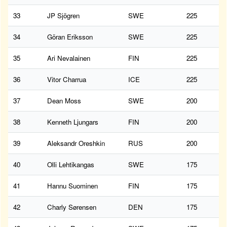
33
JP Sjögren
SWE
225
34
Göran Eriksson
SWE
225
35
Ari Nevalainen
FIN
225
36
Vitor Charrua
ICE
225
37
Dean Moss
SWE
200
38
Kenneth Ljungars
FIN
200
39
Aleksandr Oreshkin
RUS
200
40
Olli Lehtikangas
SWE
175
41
Hannu Suominen
FIN
175
42
Charly Sørensen
DEN
175