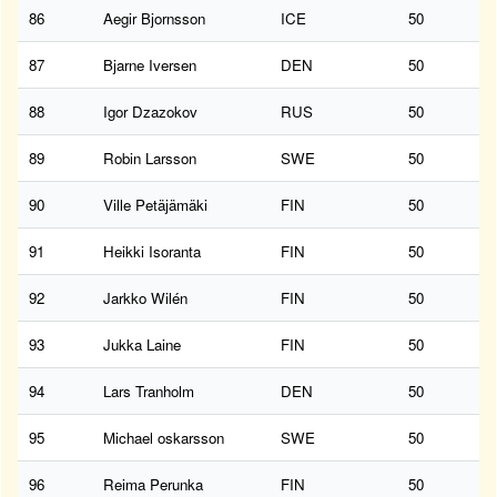
86
Aegir Bjornsson
ICE
50
87
Bjarne Iversen
DEN
50
88
Igor Dzazokov
RUS
50
89
Robin Larsson
SWE
50
90
Ville Petäjämäki
FIN
50
91
Heikki Isoranta
FIN
50
92
Jarkko Wilén
FIN
50
93
Jukka Laine
FIN
50
94
Lars Tranholm
DEN
50
95
Michael oskarsson
SWE
50
96
Reima Perunka
FIN
50