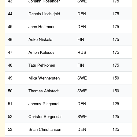
43
Johann Rosander
SWE
175
44
Dennis Lindskjold
DEN
175
45
Jann Hoffmann
DEN
175
46
Asko Niskala
FIN
175
47
Anton Kolesov
RUS
175
48
Tatu Pehkonen
FIN
175
49
Mika Wennersten
SWE
150
50
Thomas Ahlstedt
SWE
150
51
Johnny Risgaard
DEN
125
52
Christer Bergendal
SWE
125
53
Brian Christiansen
DEN
125