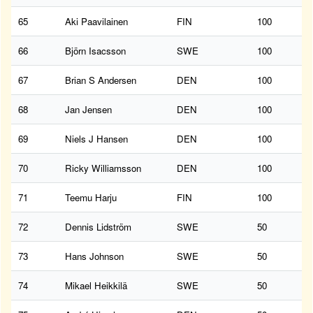
65
Aki Paavilainen
FIN
100
66
Björn Isacsson
SWE
100
67
Brian S Andersen
DEN
100
68
Jan Jensen
DEN
100
69
Niels J Hansen
DEN
100
70
Ricky Williamsson
DEN
100
71
Teemu Harju
FIN
100
72
Dennis Lidström
SWE
50
73
Hans Johnson
SWE
50
74
Mikael Heikkilä
SWE
50