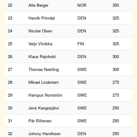
22
Atle Berger
NOR
350
23
Henrik Primdal
DEN
325
24
Nicolai Olsen
DEN
325
25
Veijo Viinikka
FIN
325
26
Klaus Rejnhold
DEN
300
27
Thomas Nestling
SWE
300
28
Mikael Lindstrøm
SWE
275
29
Hampus Norrström
SWE
275
30
Jens Kangosjärvi
SWE
250
31
Pär Riihonen
SWE
250
32
Johnny Henriksen
DEN
250