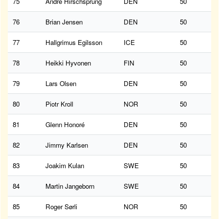
75
André Hirschsprung
DEN
50
76
Brian Jensen
DEN
50
77
Hallgrimus Egilsson
ICE
50
78
Heikki Hyvonen
FIN
50
79
Lars Olsen
DEN
50
80
Piotr Kroll
NOR
50
81
Glenn Honoré
DEN
50
82
Jimmy Karlsen
DEN
50
83
Joakim Kulan
SWE
50
84
Martin Jangeborn
SWE
50
85
Roger Sørli
NOR
50