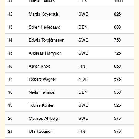
11
Daniel Jensen
DEN
1000
12
Martin Koverhult
SWE
825
13
Søren Hedegaard
DEN
800
14
Edwin Torbjörnsson
SWE
750
15
Andreas Harryson
SWE
725
16
Aaron Knox
FIN
650
17
Robert Wagner
NOR
575
18
Niels Heinsøe
DEN
550
19
Tobias Köhler
SWE
525
20
Mathias Ahlberg
SWE
375
21
Uki Takkinen
FIN
375