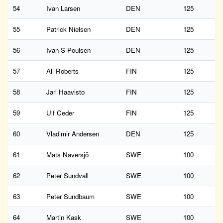
54
Ivan Larsen
DEN
125
55
Patrick Nielsen
DEN
125
56
Ivan S Poulsen
DEN
125
57
Ali Roberts
FIN
125
58
Jari Haavisto
FIN
125
59
Ulf Ceder
FIN
125
60
Vladimir Andersen
DEN
125
61
Mats Naversjö
SWE
100
62
Peter Sundvall
SWE
100
63
Peter Sundbaum
SWE
100
64
Martin Kask
SWE
100