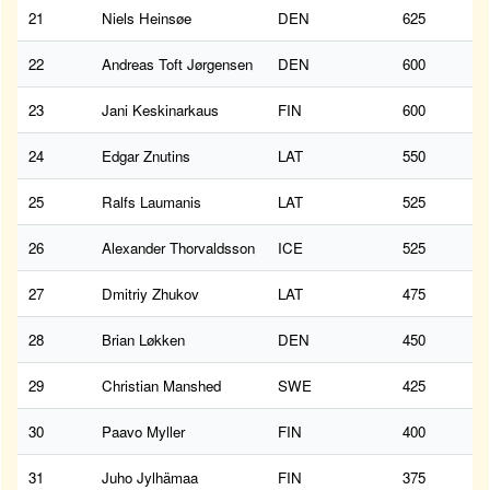
21
Niels Heinsøe
DEN
625
22
Andreas Toft Jørgensen
DEN
600
23
Jani Keskinarkaus
FIN
600
24
Edgar Znutins
LAT
550
25
Ralfs Laumanis
LAT
525
26
Alexander Thorvaldsson
ICE
525
27
Dmitriy Zhukov
LAT
475
28
Brian Løkken
DEN
450
29
Christian Manshed
SWE
425
30
Paavo Myller
FIN
400
31
Juho Jylhämaa
FIN
375