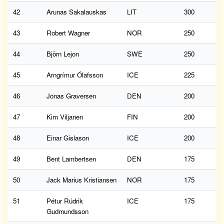
42
Arunas Sakalauskas
LIT
300
43
Robert Wagner
NOR
250
44
Björn Lejon
SWE
250
45
Arngrímur Ólafsson
ICE
225
46
Jonas Graversen
DEN
200
47
Kim Viljanen
FIN
200
48
Einar Gislason
ICE
200
49
Bent Lambertsen
DEN
175
50
Jack Marius Kristiansen
NOR
175
51
Pétur Rúdrik
ICE
175
Gudmundsson