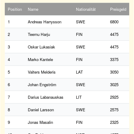
Position
Name
Nationalität
Preisgeld
1
Andreas Harrysson
SWE
6800
2
Teemu Harju
FIN
4475
3
Oskar Lukasiak
SWE
4475
4
Marko Kantele
FIN
3375
5
Valters Melderis
LAT
3050
6
Johan Engström
SWE
3025
7
Darius Labanauskas
LIT
2925
8
Daniel Larsson
SWE
2575
9
Jonas Masalin
FIN
2325