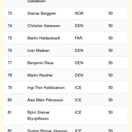
Solbakken
73
Steinar Berggren
NOR
50
74
Christian Sørensen
DEN
50
75
Martin Heldarskarð
FAR
50
76
Ivan Madsen
DEN
50
77
Benjamin Reus
DEN
50
78
Martin Reuther
DEN
50
79
Ingi Thor Hafdísarson
ICE
50
80
Alex Máni Pétursson
ICE
50
81
Björn Steinar
ICE
50
Brynjólfsson
82
Sveinn Brimar Jónsson
ICE
50