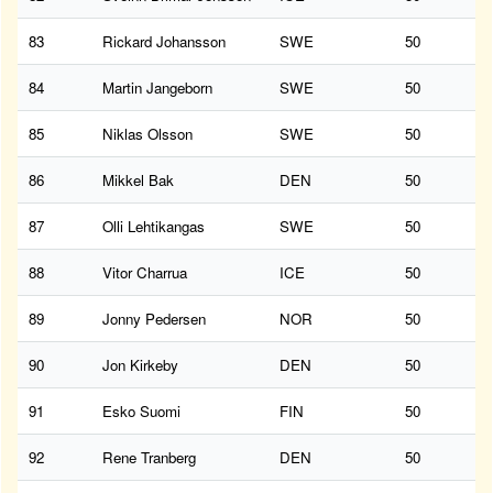
83
Rickard Johansson
SWE
50
84
Martin Jangeborn
SWE
50
85
Niklas Olsson
SWE
50
86
Mikkel Bak
DEN
50
87
Olli Lehtikangas
SWE
50
88
Vitor Charrua
ICE
50
89
Jonny Pedersen
NOR
50
90
Jon Kirkeby
DEN
50
91
Esko Suomi
FIN
50
92
Rene Tranberg
DEN
50