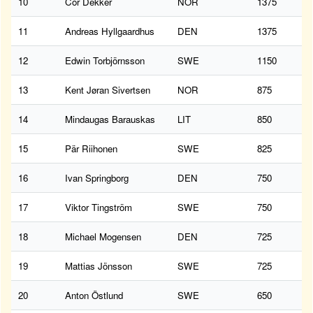
10
Cor Dekker
NOR
1375
11
Andreas Hyllgaardhus
DEN
1375
12
Edwin Torbjörnsson
SWE
1150
13
Kent Jøran Sivertsen
NOR
875
14
Mindaugas Barauskas
LIT
850
15
Pär Riihonen
SWE
825
16
Ivan Springborg
DEN
750
17
Viktor Tingström
SWE
750
18
Michael Mogensen
DEN
725
19
Mattias Jönsson
SWE
725
20
Anton Östlund
SWE
650