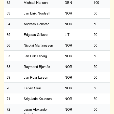
62
Michael Hansen
DEN
100
63
Jan Eirik Nordseth
NOR
50
64
Andreas Rokstad
NOR
50
65
Edgaras Griksas
LIT
50
66
Nicolai Martinussen
NOR
50
67
Jan Erik Laberg
NOR
50
68
Raymond Bjørkås
NOR
50
69
Jan Roar Larsen
NOR
50
70
Espen Skår
NOR
50
71
Stig Jarle Knudsen
NOR
50
72
Jøran Alexander
NOR
50