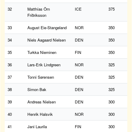
32
Matthías Örn
ICE
375
Friðriksson
33
August Eie-Stangeland
NOR
350
34
Niels Aagaard Nielsen
DEN
350
35
Turkka Nieminen
FIN
350
36
Lars-Erik Lindgreen
NOR
325
37
Tonni Sørensen
DEN
325
38
Simon Bak
DEN
325
39
Andreas Nielsen
DEN
300
40
Henrik Halsvik
NOR
300
41
Jani Laurila
FIN
300