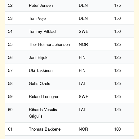
52
Peter Jensen
DEN
175
53
Tom Veje
DEN
150
54
Tommy Pilblad
SWE
150
55
Thor Helmer Johansen
NOR
125
56
Jani Elijoki
FIN
125
57
Uki Takkinen
FIN
125
58
Gatis Ozols
LAT
125
59
Roland Lenngren
SWE
125
60
Rihards Vosulis -
LAT
125
Grigulis
61
Thomas Bakkene
NOR
100