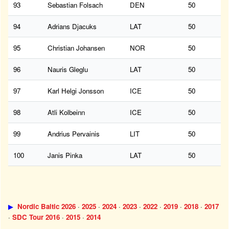
93
Sebastian Folsach
DEN
50
94
Adrians Djacuks
LAT
50
95
Christian Johansen
NOR
50
96
Nauris Gleglu
LAT
50
97
Karl Helgi Jonsson
ICE
50
98
Atli Kolbeinn
ICE
50
99
Andrius Pervainis
LIT
50
100
Janis Pinka
LAT
50
▶
Nordic Baltic 2026
·
2025
·
2024
·
2023
·
2022
·
2019
·
2018
·
2017
·
SDC Tour 2016
·
2015
·
2014