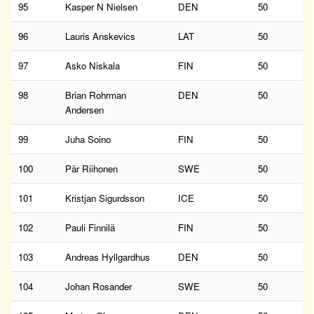
95
Kasper N Nielsen
DEN
50
96
Lauris Anskevics
LAT
50
97
Asko Niskala
FIN
50
98
Brian Rohrman
DEN
50
Andersen
99
Juha Soino
FIN
50
100
Pär Riihonen
SWE
50
101
Kristjan Sigurdsson
ICE
50
102
Pauli Finnilä
FIN
50
103
Andreas Hyllgardhus
DEN
50
104
Johan Rosander
SWE
50