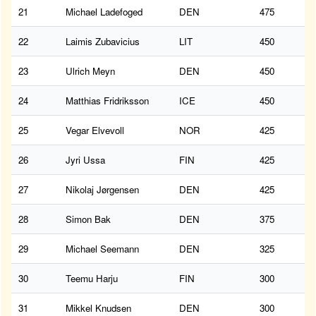
21
Michael Ladefoged
DEN
475
22
Laimis Zubavicius
LIT
450
23
Ulrich Meyn
DEN
450
24
Matthias Fridriksson
ICE
450
25
Vegar Elvevoll
NOR
425
26
Jyri Ussa
FIN
425
27
Nikolaj Jørgensen
DEN
425
28
Simon Bak
DEN
375
29
Michael Seemann
DEN
325
30
Teemu Harju
FIN
300
31
Mikkel Knudsen
DEN
300