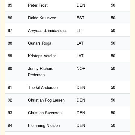
85
Peter Frost
DEN
50
86
Raido Kruusvee
EST
50
87
Arvydas dzimidavicius
LIT
50
88
Gunars Roga
LAT
50
89
Kristaps Verdins
LAT
50
90
Jonny Richard
NOR
50
Pedersen
91
Thorkil Andersen
DEN
50
92
Christian Fog Larsen
DEN
50
93
Christian Sørensen
DEN
50
94
Flemming Nielsen
DEN
50