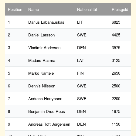
Position
Name
Nationalität
Preisgeld
1
Darius Labanauskas
LIT
6825
2
Daniel Larsson
SWE
4425
3
Vladimir Andersen
DEN
3575
4
Madars Razma
LAT
3125
5
Marko Kantele
FIN
2650
6
Dennis Nilsson
SWE
2500
7
Andreas Harrysson
SWE
2200
8
Benjamin Drue Reus
DEN
1675
9
Andreas Toft Jørgensen
DEN
1150