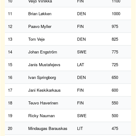
10
Veijo Viinikka
FIN
1100
11
Brian Løkken
DEN
1000
12
Paavo Myller
FIN
975
13
Tom Veje
DEN
825
14
Johan Engström
SWE
775
15
Janis Mustafejevs
LAT
725
16
Ivan Springborg
DEN
650
17
Jani Keskikarkaus
FIN
600
18
Teuvo Haverinen
FIN
550
19
Ricky Nauman
SWE
500
20
Mindaugas Barauskas
LIT
475