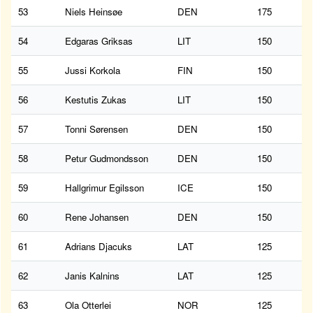
53
Niels Heinsøe
DEN
175
54
Edgaras Griksas
LIT
150
55
Jussi Korkola
FIN
150
56
Kestutis Zukas
LIT
150
57
Tonni Sørensen
DEN
150
58
Petur Gudmondsson
DEN
150
59
Hallgrimur Egilsson
ICE
150
60
Rene Johansen
DEN
150
61
Adrians Djacuks
LAT
125
62
Janis Kalnins
LAT
125
63
Ola Otterlei
NOR
125