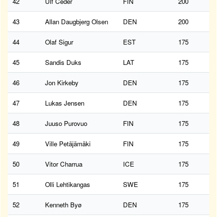
42
Ulf Ceder
FIN
200
43
Allan Daugbjerg Olsen
DEN
200
44
Olaf Sigur
EST
175
45
Sandis Duks
LAT
175
46
Jon Kirkeby
DEN
175
47
Lukas Jensen
DEN
175
48
Juuso Purovuo
FIN
175
49
Ville Petäjämäki
FIN
175
50
Vitor Charrua
ICE
175
51
Olli Lehtikangas
SWE
175
52
Kenneth Byø
DEN
175