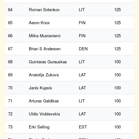
64
Roman Solenkov
LIT
125
65
Aaron Knox
FIN
125
66
Miika Mustaniemi
FIN
125
67
Brian S Andersen
DEN
125
68
Guintaras Gurauskas
LIT
100
69
Anatolijs Zukovs
LAT
100
70
Janis Kupsis
LAT
100
71
Arturas Galdikas
LIT
100
72
Uldis Vrublevskis
LAT
100
73
Erki Selling
EST
100