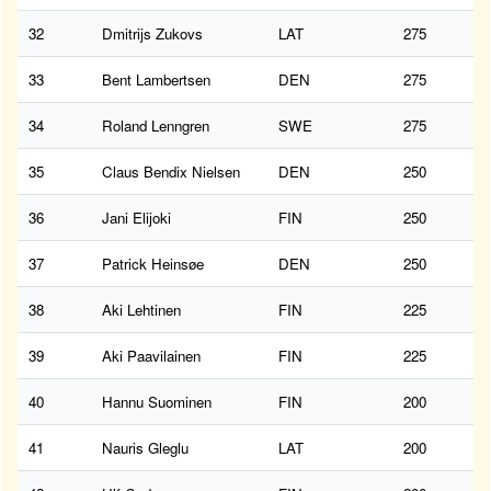
32
Dmitrijs Zukovs
LAT
275
33
Bent Lambertsen
DEN
275
34
Roland Lenngren
SWE
275
35
Claus Bendix Nielsen
DEN
250
36
Jani Elijoki
FIN
250
37
Patrick Heinsøe
DEN
250
38
Aki Lehtinen
FIN
225
39
Aki Paavilainen
FIN
225
40
Hannu Suominen
FIN
200
41
Nauris Gleglu
LAT
200