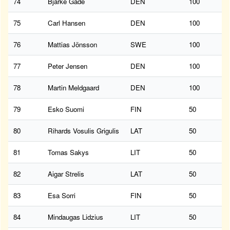
74
Bjarke Gade
DEN
100
75
Carl Hansen
DEN
100
76
Mattias Jönsson
SWE
100
77
Peter Jensen
DEN
100
78
Martin Meldgaard
DEN
100
79
Esko Suomi
FIN
50
80
Rihards Vosulis Grigulis
LAT
50
81
Tomas Sakys
LIT
50
82
Aigar Strelis
LAT
50
83
Esa Sorri
FIN
50
84
Mindaugas Lidzius
LIT
50