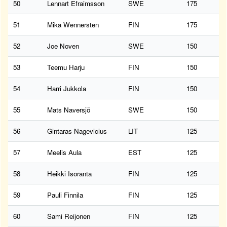
50
Lennart Efraimsson
SWE
175
51
Mika Wennersten
FIN
175
52
Joe Noven
SWE
150
53
Teemu Harju
FIN
150
54
Harri Jukkola
FIN
150
55
Mats Naversjö
SWE
150
56
Gintaras Nagevicius
LIT
125
57
Meelis Aula
EST
125
58
Heikki Isoranta
FIN
125
59
Pauli Finnila
FIN
125
60
Sami Reijonen
FIN
125