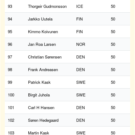
93
Thorgeir Gudmonsson
ICE
50
94
Jarkko Uutela
FIN
50
95
Kimmo Koivunen
FIN
50
96
Jan Roa Larsen
NOR
50
97
Christian Sørensen
DEN
50
98
Frank Andreasen
DEN
50
99
Patrick Kask
SWE
50
100
Birgit Juhola
SWE
50
101
Carl H Hansen
DEN
50
102
Søren Hedegaard
DEN
50
103
Martin Kask
SWE
50