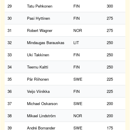
29
Tatu Pehkonen
FIN
300
30
Pasi Hyttinen
FIN
275
31
Robert Wagner
NOR
275
32
Mindaugas Barauskas
LIT
250
33
Uki Takkinen
FIN
250
34
Teemu Kaltti
FIN
250
35
Pär Riihonen
SWE
225
36
Veijo Viinikka
FIN
225
37
Michael Oskarson
SWE
200
38
Mikael Lindström
NOR
200
39
André Bomander
SWE
175