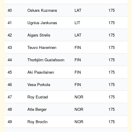
40
Oskars Kuzmans
LAT
175
41
Ugnius Jankunas
LIT
175
42
Aigars Strelis
LAT
175
43
Teuvo Haverinen
FIN
175
44
Thorbjörn Gustafsson
FIN
175
45
Aki Paavilainen
FIN
175
46
Vesa Porkola
FIN
175
47
Roy Eustad
NOR
175
48
Atle Berger
NOR
175
49
Roy Broclin
NOR
175