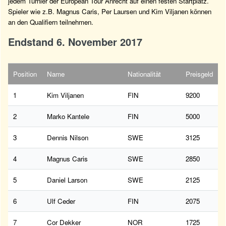
jedem Turnier der European Tour Anrecht auf einen festen Startplatz.
Spieler wie z.B. Magnus Caris, Per Laursen und Kim Viljanen können
an den Qualifiern teilnehmen.
Endstand 6. November 2017
Position
Name
Nationalität
Preisgeld
1
Kim Viljanen
FIN
9200
2
Marko Kantele
FIN
5000
3
Dennis Nilson
SWE
3125
4
Magnus Caris
SWE
2850
5
Daniel Larson
SWE
2125
6
Ulf Ceder
FIN
2075
7
Cor Dekker
NOR
1725