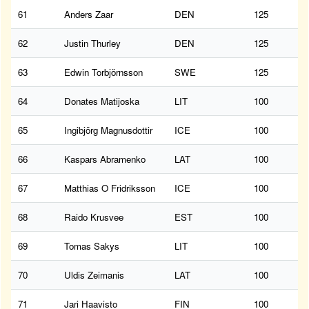
61
Anders Zaar
DEN
125
62
Justin Thurley
DEN
125
63
Edwin Torbjörnsson
SWE
125
64
Donates Matijoska
LIT
100
65
Ingibjörg Magnusdottir
ICE
100
66
Kaspars Abramenko
LAT
100
67
Matthias O Fridriksson
ICE
100
68
Raido Krusvee
EST
100
69
Tomas Sakys
LIT
100
70
Uldis Zeimanis
LAT
100
71
Jari Haavisto
FIN
100