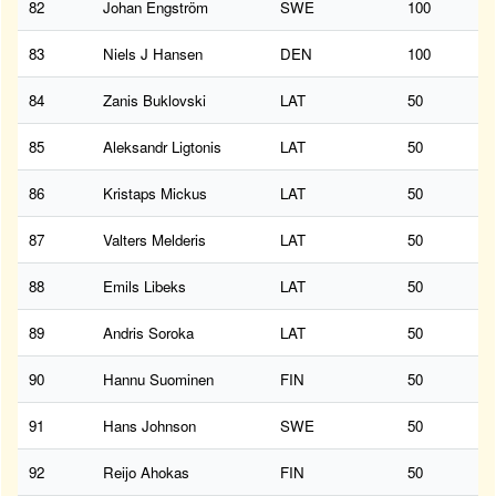
82
Johan Engström
SWE
100
83
Niels J Hansen
DEN
100
84
Zanis Buklovski
LAT
50
85
Aleksandr Ligtonis
LAT
50
86
Kristaps Mickus
LAT
50
87
Valters Melderis
LAT
50
88
Emils Libeks
LAT
50
89
Andris Soroka
LAT
50
90
Hannu Suominen
FIN
50
91
Hans Johnson
SWE
50
92
Reijo Ahokas
FIN
50