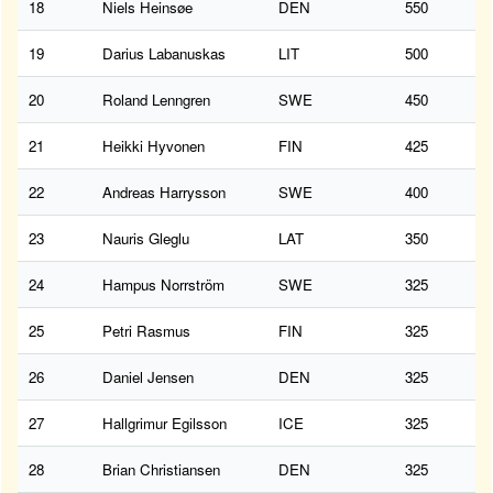
18
Niels Heinsøe
DEN
550
19
Darius Labanuskas
LIT
500
20
Roland Lenngren
SWE
450
21
Heikki Hyvonen
FIN
425
22
Andreas Harrysson
SWE
400
23
Nauris Gleglu
LAT
350
24
Hampus Norrström
SWE
325
25
Petri Rasmus
FIN
325
26
Daniel Jensen
DEN
325
27
Hallgrimur Egilsson
ICE
325
28
Brian Christiansen
DEN
325