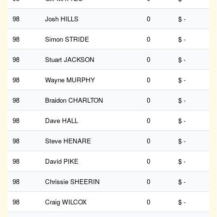
98
Josh HILLS
0
$ -
98
Simon STRIDE
0
$ -
98
Stuart JACKSON
0
$ -
98
Wayne MURPHY
0
$ -
98
Braidon CHARLTON
0
$ -
98
Dave HALL
0
$ -
98
Steve HENARE
0
$ -
98
David PIKE
0
$ -
98
Chrissie SHEERIN
0
$ -
98
Craig WILCOX
0
$ -