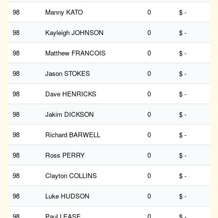
98
Manny KATO
0
$ -
98
Kayleigh JOHNSON
0
$ -
98
Matthew FRANCOIS
0
$ -
98
Jason STOKES
0
$ -
98
Dave HENRICKS
0
$ -
98
Jakim DICKSON
0
$ -
98
Richard BARWELL
0
$ -
98
Ross PERRY
0
$ -
98
Clayton COLLINS
0
$ -
98
Luke HUDSON
0
$ -
98
Paul LEASE
0
$ -