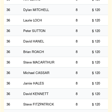
36
Dylan MITCHELL
8
$ 120
36
Laurie LOCH
8
$ 120
36
Peter SUTTON
8
$ 120
36
David HANEL
8
$ 120
36
Brian ROACH
8
$ 120
36
Steve MACARTHUR
8
$ 120
36
Michael CASSAR
8
$ 120
36
Jamie HALES
8
$ 120
36
David KENNETT
8
$ 120
36
Steve FITZPATRICK
8
$ 120