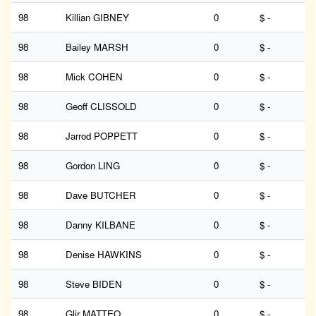
98
Killian GIBNEY
0
$ -
98
Bailey MARSH
0
$ -
98
Mick COHEN
0
$ -
98
Geoff CLISSOLD
0
$ -
98
Jarrod POPPETT
0
$ -
98
Gordon LING
0
$ -
98
Dave BUTCHER
0
$ -
98
Danny KILBANE
0
$ -
98
Denise HAWKINS
0
$ -
98
Steve BIDEN
0
$ -
98
Glir MATTEO
0
$ -