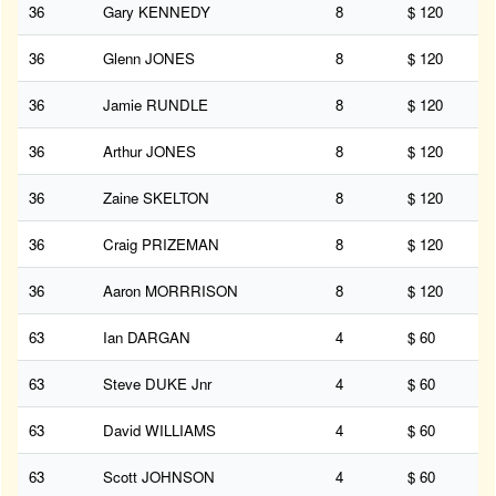
36
Gary KENNEDY
8
$ 120
36
Glenn JONES
8
$ 120
36
Jamie RUNDLE
8
$ 120
36
Arthur JONES
8
$ 120
36
Zaine SKELTON
8
$ 120
36
Craig PRIZEMAN
8
$ 120
36
Aaron MORRRISON
8
$ 120
63
Ian DARGAN
4
$ 60
63
Steve DUKE Jnr
4
$ 60
63
David WILLIAMS
4
$ 60
63
Scott JOHNSON
4
$ 60