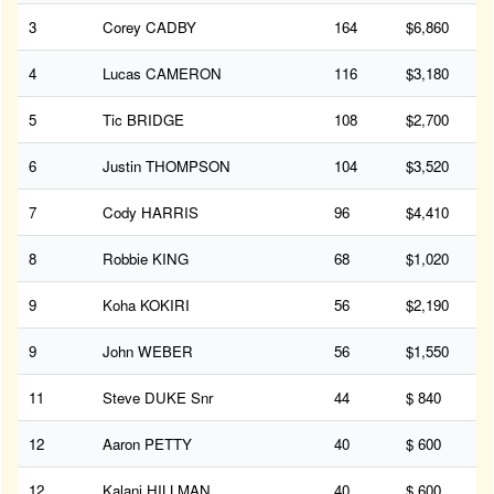
3
Corey CADBY
164
$6,860
4
Lucas CAMERON
116
$3,180
5
Tic BRIDGE
108
$2,700
6
Justin THOMPSON
104
$3,520
7
Cody HARRIS
96
$4,410
8
Robbie KING
68
$1,020
9
Koha KOKIRI
56
$2,190
9
John WEBER
56
$1,550
11
Steve DUKE Snr
44
$ 840
12
Aaron PETTY
40
$ 600
12
Kalani HILLMAN
40
$ 600