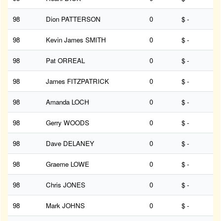
98
Dion PATTERSON
0
$ -
98
Kevin James SMITH
0
$ -
98
Pat ORREAL
0
$ -
98
James FITZPATRICK
0
$ -
98
Amanda LOCH
0
$ -
98
Gerry WOODS
0
$ -
98
Dave DELANEY
0
$ -
98
Graeme LOWE
0
$ -
98
Chris JONES
0
$ -
98
Mark JOHNS
0
$ -