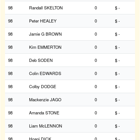
98
Randall SKELTON
0
$ -
98
Peter HEALEY
0
$ -
98
Jamie G BROWN
0
$ -
98
Kim EMMERTON
0
$ -
98
Deb SODEN
0
$ -
98
Colin EDWARDS
0
$ -
98
Colby DODGE
0
$ -
98
Mackenzie JAGO
0
$ -
98
Amanda STONE
0
$ -
98
Liam McLENNON
0
$ -
98
Hoani DICK
0
$ -