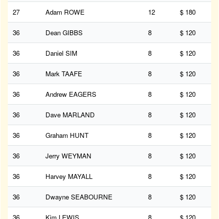
27
Adam ROWE
12
$ 180
36
Dean GIBBS
8
$ 120
36
Daniel SIM
8
$ 120
36
Mark TAAFE
8
$ 120
36
Andrew EAGERS
8
$ 120
36
Dave MARLAND
8
$ 120
36
Graham HUNT
8
$ 120
36
Jerry WEYMAN
8
$ 120
36
Harvey MAYALL
8
$ 120
36
Dwayne SEABOURNE
8
$ 120
36
Kim LEWIS
8
$ 120