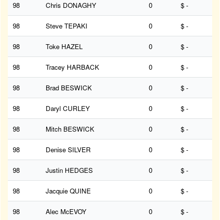
98
Chris DONAGHY
0
$ -
98
Steve TEPAKI
0
$ -
98
Toke HAZEL
0
$ -
98
Tracey HARBACK
0
$ -
98
Brad BESWICK
0
$ -
98
Daryl CURLEY
0
$ -
98
Mitch BESWICK
0
$ -
98
Denise SILVER
0
$ -
98
Justin HEDGES
0
$ -
98
Jacquie QUINE
0
$ -
98
Alec McEVOY
0
$ -