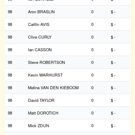
98
Aron BRASLIN
0
$ -
98
Caitlin AVIS
0
$ -
98
Clive CURLY
0
$ -
98
Ian CASSON
0
$ -
98
Steve ROBERTSON
0
$ -
98
Kevin WARHURST
0
$ -
98
Melina VAN DEN KIEBOOM
0
$ -
98
David TAYLOR
0
$ -
98
Matt DOROTICH
0
$ -
98
Mick ZDUN
0
$ -