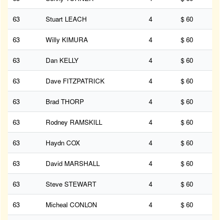
63
Stuart LEACH
4
$ 60
63
Willy KIMURA
4
$ 60
63
Dan KELLY
4
$ 60
63
Dave FITZPATRICK
4
$ 60
63
Brad THORP
4
$ 60
63
Rodney RAMSKILL
4
$ 60
63
Haydn COX
4
$ 60
63
David MARSHALL
4
$ 60
63
Steve STEWART
4
$ 60
63
Micheal CONLON
4
$ 60