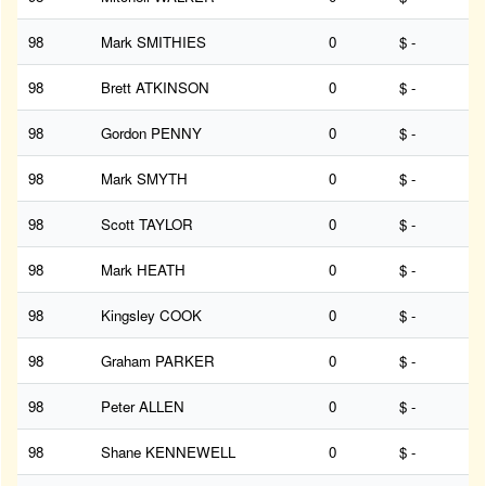
98
Mark SMITHIES
0
$ -
98
Brett ATKINSON
0
$ -
98
Gordon PENNY
0
$ -
98
Mark SMYTH
0
$ -
98
Scott TAYLOR
0
$ -
98
Mark HEATH
0
$ -
98
Kingsley COOK
0
$ -
98
Graham PARKER
0
$ -
98
Peter ALLEN
0
$ -
98
Shane KENNEWELL
0
$ -