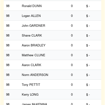
98
Ronald DUNN
0
$ -
98
Logan ALLEN
0
$ -
98
John GARDNER
0
$ -
98
Shane CLARK
0
$ -
98
Aaron BRADLEY
0
$ -
98
Matthew CLUNE
0
$ -
98
Aaron CLARK
0
$ -
98
Norm ANDERSON
0
$ -
98
Tony PETTIT
0
$ -
98
Kerry LONG
0
$ -
98
James McKENNA
0
$ -