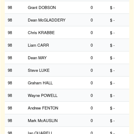
98
Grant DOBSON
0
$ -
98
Dean McGLADDERY
0
$ -
98
Chris KRABBE
0
$ -
98
Liam CARR
0
$ -
98
Dean MAY
0
$ -
98
Steve LUKE
0
$ -
98
Graham HALL
0
$ -
98
Wayne POWELL
0
$ -
98
Andrew FENTON
0
$ -
98
Mark McAUSLIN
0
$ -
98
Ian QUARELL
0
$ -