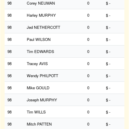
98
Corey NEUMAN
0
$ -
98
Harley MURPHY
0
$ -
98
Jed NETHERCOTT
0
$ -
98
Paul WILSON
0
$ -
98
Tim EDWARDS
0
$ -
98
Tracey AVIS
0
$ -
98
Wendy PHILPOTT
0
$ -
98
Mike GOULD
0
$ -
98
Joseph MURPHY
0
$ -
98
Tim WILLS
0
$ -
98
Mitch PATTEN
0
$ -