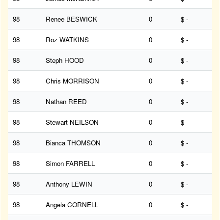
98
Renee BESWICK
0
$ -
98
Roz WATKINS
0
$ -
98
Steph HOOD
0
$ -
98
Chris MORRISON
0
$ -
98
Nathan REED
0
$ -
98
Stewart NEILSON
0
$ -
98
Bianca THOMSON
0
$ -
98
Simon FARRELL
0
$ -
98
Anthony LEWIN
0
$ -
98
Angela CORNELL
0
$ -