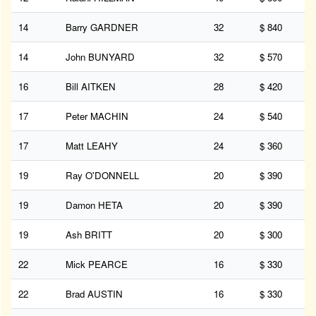
14
Barry GARDNER
32
$ 840
14
John BUNYARD
32
$ 570
16
Bill AITKEN
28
$ 420
17
Peter MACHIN
24
$ 540
17
Matt LEAHY
24
$ 360
19
Ray O'DONNELL
20
$ 390
19
Damon HETA
20
$ 390
19
Ash BRITT
20
$ 300
22
Mick PEARCE
16
$ 330
22
Brad AUSTIN
16
$ 330