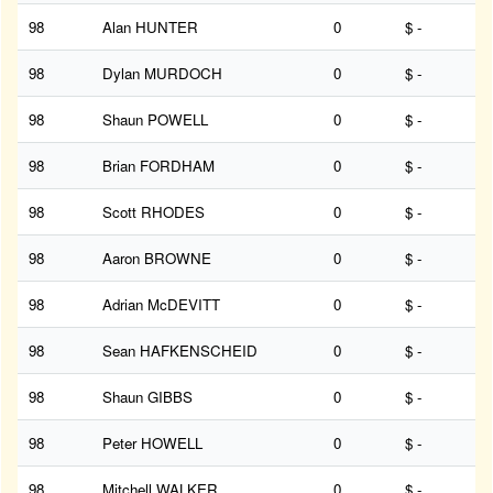
98
Alan HUNTER
0
$ -
98
Dylan MURDOCH
0
$ -
98
Shaun POWELL
0
$ -
98
Brian FORDHAM
0
$ -
98
Scott RHODES
0
$ -
98
Aaron BROWNE
0
$ -
98
Adrian McDEVITT
0
$ -
98
Sean HAFKENSCHEID
0
$ -
98
Shaun GIBBS
0
$ -
98
Peter HOWELL
0
$ -
98
Mitchell WALKER
0
$ -