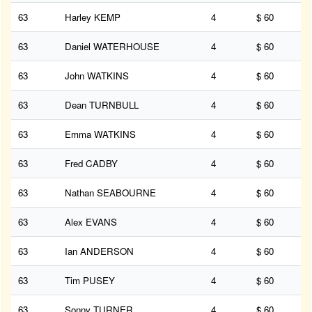
63
Harley KEMP
4
$ 60
63
Daniel WATERHOUSE
4
$ 60
63
John WATKINS
4
$ 60
63
Dean TURNBULL
4
$ 60
63
Emma WATKINS
4
$ 60
63
Fred CADBY
4
$ 60
63
Nathan SEABOURNE
4
$ 60
63
Alex EVANS
4
$ 60
63
Ian ANDERSON
4
$ 60
63
Tim PUSEY
4
$ 60
63
Sonny TURNER
4
$ 60