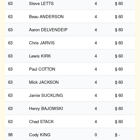
63
Steve LETTS
4
$ 60
63
Beau ANDERSON
4
$ 60
63
Aaron DELVENDEIP
4
$ 60
63
Chris JARVIS
4
$ 60
63
Lewis KIRK
4
$ 60
63
Paul COTTON
4
$ 60
63
Mick JACKSON
4
$ 60
63
Jamie SUCKLING
4
$ 60
63
Henry BAJOWSKI
4
$ 60
63
Chad STACK
4
$ 60
98
Cody KING
0
$ -