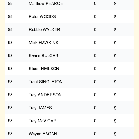
98
Matthew PEARCE
0
$ -
98
Peter WOODS
0
$ -
98
Robbie WALKER
0
$ -
98
Mick HAWKINS
0
$ -
98
Shane BULGER
0
$ -
98
Stuart NEILSON
0
$ -
98
Trent SINGLETON
0
$ -
98
Troy ANDERSON
0
$ -
98
Troy JAMES
0
$ -
98
Troy McVICAR
0
$ -
98
Wayne EAGAN
0
$ -