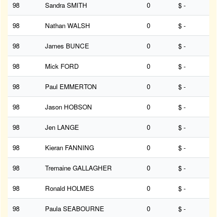
98
Sandra SMITH
0
$ -
98
Nathan WALSH
0
$ -
98
James BUNCE
0
$ -
98
Mick FORD
0
$ -
98
Paul EMMERTON
0
$ -
98
Jason HOBSON
0
$ -
98
Jen LANGE
0
$ -
98
Kieran FANNING
0
$ -
98
Tremaine GALLAGHER
0
$ -
98
Ronald HOLMES
0
$ -
98
Paula SEABOURNE
0
$ -