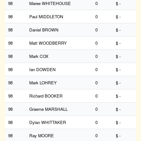
98
Maree WHITEHOUSE
0
$ -
98
Paul MIDDLETON
0
$ -
98
Daniel BROWN
0
$ -
98
Matt WOODBERRY
0
$ -
98
Mark COX
0
$ -
98
Ian DOWDEN
0
$ -
98
Mark LOHREY
0
$ -
98
Richard BOOKER
0
$ -
98
Graeme MARSHALL
0
$ -
98
Dylan WHITTAKER
0
$ -
98
Ray MOORE
0
$ -