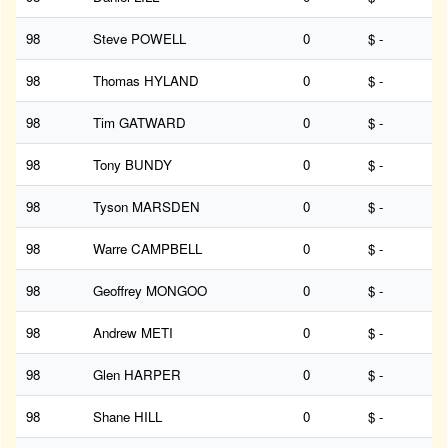
98
Steve POWELL
0
$ -
98
Thomas HYLAND
0
$ -
98
Tim GATWARD
0
$ -
98
Tony BUNDY
0
$ -
98
Tyson MARSDEN
0
$ -
98
Warre CAMPBELL
0
$ -
98
Geoffrey MONGOO
0
$ -
98
Andrew METI
0
$ -
98
Glen HARPER
0
$ -
98
Shane HILL
0
$ -