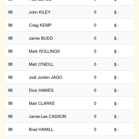
98
John KILEY
0
$ -
98
Craig KEMP
0
$ -
98
Jamie BUDD
0
$ -
98
Mark ROLLINGS
0
$ -
98
Matt O'NEILL
0
$ -
98
Jodi Jordon JAGO
0
$ -
98
Dick HAWES
0
$ -
98
Matt CLARKE
0
$ -
98
Jamie-Lee CASSON
0
$ -
98
Brad HAMILL
0
$ -