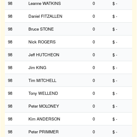
98
Leanne WATKINS
0
$ -
98
Daniel FITZALLEN
0
$ -
98
Bruce STONE
0
$ -
98
Nick ROGERS
0
$ -
98
Jeff HUTCHEON
0
$ -
98
Jim KING
0
$ -
98
Tim MITCHELL
0
$ -
98
Tony WELLEND
0
$ -
98
Peter MOLONEY
0
$ -
98
Kim ANDERSON
0
$ -
98
Peter PRIMMER
0
$ -