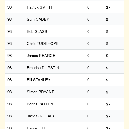
98
Patrick SMITH
0
$ -
98
Sam CADBY
0
$ -
98
Bob GLASS
0
$ -
98
Chris TUDEHOPE
0
$ -
98
James PEARCE
0
$ -
98
Brandon DURSTIN
0
$ -
98
Bill STANLEY
0
$ -
98
Simon BRYANT
0
$ -
98
Bonita PATTEN
0
$ -
98
Jack SINCLAIR
0
$ -
98
Daniel LILL
0
$ -