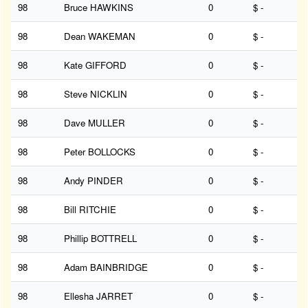
98
Bruce HAWKINS
0
$ -
98
Dean WAKEMAN
0
$ -
98
Kate GIFFORD
0
$ -
98
Steve NICKLIN
0
$ -
98
Dave MULLER
0
$ -
98
Peter BOLLOCKS
0
$ -
98
Andy PINDER
0
$ -
98
Bill RITCHIE
0
$ -
98
Phillip BOTTRELL
0
$ -
98
Adam BAINBRIDGE
0
$ -
98
Ellesha JARRET
0
$ -