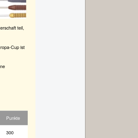
schaft teil,
uropa-Cup ist
ene
Punkte
300