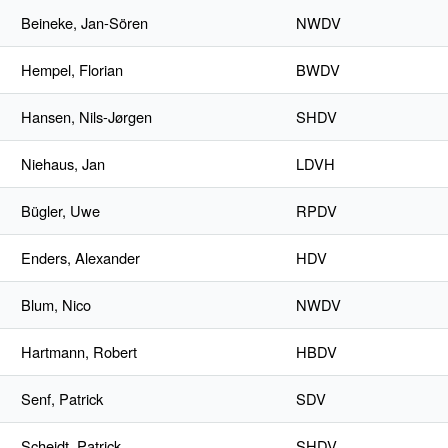
Beineke, Jan-Sören
NWDV
Hempel, Florian
BWDV
Hansen, Nils-Jørgen
SHDV
Niehaus, Jan
LDVH
Bügler, Uwe
RPDV
Enders, Alexander
HDV
Blum, Nico
NWDV
Hartmann, Robert
HBDV
Senf, Patrick
SDV
Scheidt, Patrick
SHDV