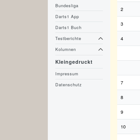
Bundesliga
2
Darts1 App
3
Darts1 Buch
4
Testberichte
Kolumnen
Kleingedruckt
Impressum
7
Datenschutz
8
9
10