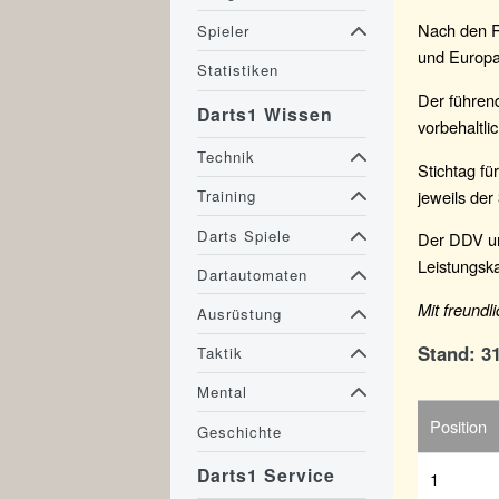
Nach den R
Spieler
und Europa
Statistiken
Der führen
Darts1 Wissen
vorbehaltl
Technik
Stichtag fü
jeweils der
Training
Darts Spiele
Der DDV unt
Leistungsk
Dartautomaten
Mit freund
Ausrüstung
Stand: 3
Taktik
Mental
Position
Geschichte
Darts1 Service
1