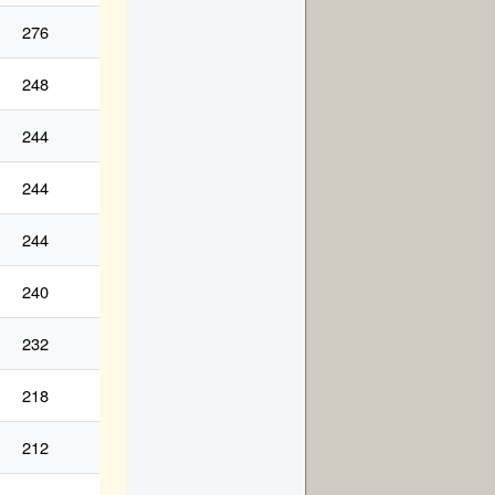
276
248
244
244
244
240
232
218
212