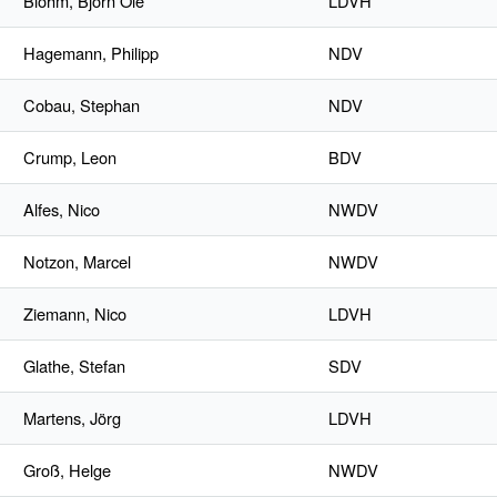
Blohm, Björn Ole
LDVH
Hagemann, Philipp
NDV
Cobau, Stephan
NDV
Crump, Leon
BDV
Alfes, Nico
NWDV
Notzon, Marcel
NWDV
Ziemann, Nico
LDVH
Glathe, Stefan
SDV
Martens, Jörg
LDVH
Groß, Helge
NWDV