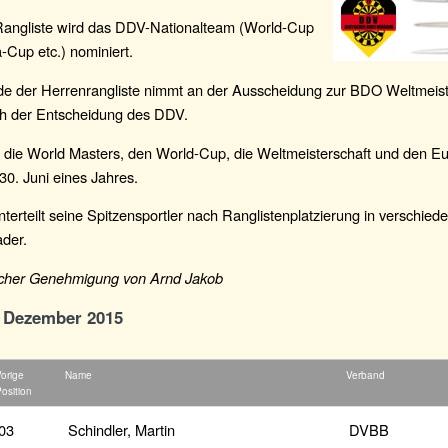
angliste wird das DDV-Nationalteam (World-Cup
-Cup etc.) nominiert.
de der Herrenrangliste nimmt an der Ausscheidung zur BDO Weltmeister
ich der Entscheidung des DDV.
r die World Masters, den World-Cup, die Weltmeisterschaft und den E
 30. Juni eines Jahres.
erteilt seine Spitzensportler nach Ranglistenplatzierung in verschied
ader.
licher Genehmigung von Arnd Jakob
. Dezember 2015
orige
Name
Verband
osition
03
Schindler, Martin
DVBB