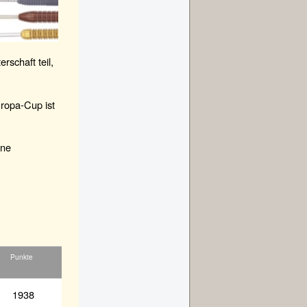
schaft teil,
uropa-Cup ist
ene
Punkte
1938