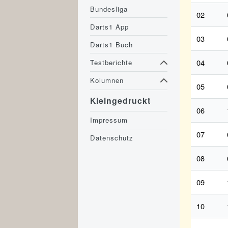
Bundesliga
02
Darts1 App
03
Darts1 Buch
04
Testberichte
Kolumnen
05
Kleingedruckt
06
Impressum
07
Datenschutz
08
09
10