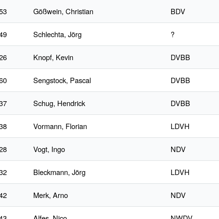
53
Gößwein, Christian
BDV
49
Schlechta, Jörg
?
26
Knopf, Kevin
DVBB
60
Sengstock, Pascal
DVBB
37
Schug, Hendrick
DVBB
38
Vormann, Florian
LDVH
28
Vogt, Ingo
NDV
32
Bleckmann, Jörg
LDVH
42
Merk, Arno
NDV
43
Alfes, Nico
NWDV