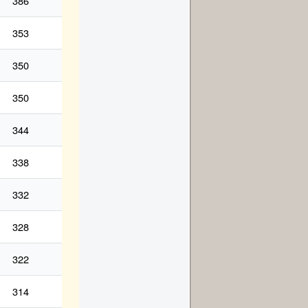
386
353
350
350
344
338
332
328
322
314