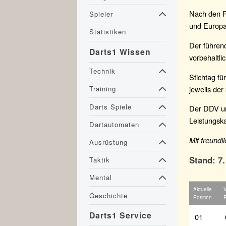
Nach den R
Spieler
und Europa
Statistiken
Der führen
Darts1 Wissen
vorbehaltl
Technik
Stichtag fü
jeweils der
Training
Darts Spiele
Der DDV unt
Leistungsk
Dartautomaten
Mit freund
Ausrüstung
Stand: 7
Taktik
Mental
Aktuelle
V
Geschichte
Position
P
Darts1 Service
01