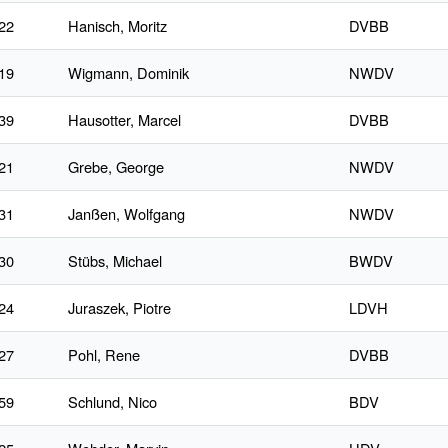
22
Hanisch, Moritz
DVBB
19
Wigmann, Dominik
NWDV
39
Hausotter, Marcel
DVBB
21
Grebe, George
NWDV
31
Janßen, Wolfgang
NWDV
30
Stübs, Michael
BWDV
24
Juraszek, Piotre
LDVH
27
Pohl, Rene
DVBB
59
Schlund, Nico
BDV