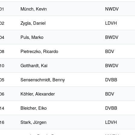
01
Münch, Kevin
NWDV
02
Zygla, Daniel
LDVH
04
Puls, Marko
BWDV
08
Pietreczko, Ricardo
BDV
10
Gotthardt, Kai
BWDV
05
Sensenschmidt, Benny
DVBB
06
Köhler, Alexander
BDV
14
Bleicher, Eiko
DVBB
16
Stark, Jürgen
LDVH