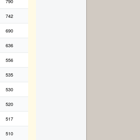
790
742
690
636
556
535
530
520
517
510