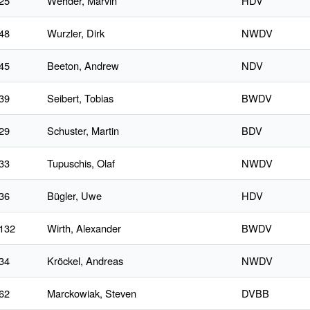
25
Wehder, Marvin
HDV
48
Wurzler, Dirk
NWDV
45
Beeton, Andrew
NDV
39
Seibert, Tobias
BWDV
29
Schuster, Martin
BDV
33
Tupuschis, Olaf
NWDV
36
Bügler, Uwe
HDV
132
Wirth, Alexander
BWDV
34
Kröckel, Andreas
NWDV
62
Marckowiak, Steven
DVBB