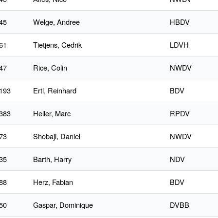
45
Welge, Andree
HBDV
61
Tietjens, Cedrik
LDVH
47
Rice, Colin
NWDV
193
Ertl, Reinhard
BDV
383
Heller, Marc
RPDV
73
Shobaji, Daniel
NWDV
35
Barth, Harry
NDV
88
Herz, Fabian
BDV
50
Gaspar, Dominique
DVBB