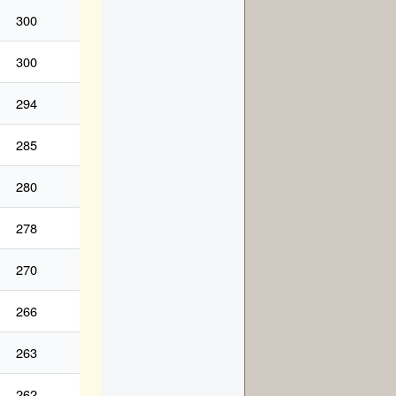
300
300
294
285
280
278
270
266
263
262