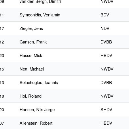
09
van den Bergh, Dimitri
NWDV
11
Symeonidis, Veniamin
BDV
17
Ziegler, Jens
NDV
12
Gansen, Frank
DVBB
23
Hasse, Mick
HBDV
15
Nett, Michael
NWDV
13
Selachoglou, Ioannis
DVBB
18
Hol, Roland
NWDV
20
Hansen, Nils Jorge
SHDV
07
Allenstein, Robert
HBDV