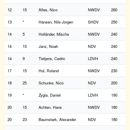
12
15
Alfes, Nico
NWDV
260
13
*
Hansen, Nils-Jorgen
SHDV
250
14
5
Holländer, Mischa
NWDV
240
14
15
Janz, Noah
NDV
240
14
9
Tietjens, Cedric
LDVH
240
17
15
Hol, Roland
NWDV
230
18
25
Schunke, Nico
NDV
200
19
*
Zygla, Daniel
LDVH
190
20
15
Achten, Hans
NWDV
180
20
23
Baumstark, Alexander
NDV
180