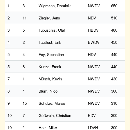
1
3
Wigmann, Dominik
NWDV
650
2
11
Ziegler, Jens
NDV
510
3
5
Tupuschis, Olaf
HBDV
480
4
2
Tautfest, Erik
BWDV
450
5
4
Fey, Sebastian
HDV
440
5
8
Kunze, Frank
NWDV
440
7
1
Münch, Kevin
NWDV
430
8
*
Blum, Nico
NWDV
360
9
15
Schulze, Marco
NWDV
310
10
7
Gößwein, Christian
BDV
300
10
*
Holz, Mike
LDVH
300