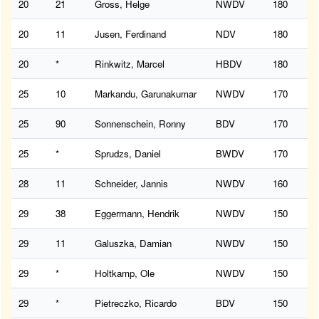
20
21
Gross, Helge
NWDV
180
20
11
Jusen, Ferdinand
NDV
180
20
*
Rinkwitz, Marcel
HBDV
180
25
10
Markandu, Garunakumar
NWDV
170
25
90
Sonnenschein, Ronny
BDV
170
25
*
Sprudzs, Daniel
BWDV
170
28
11
Schneider, Jannis
NWDV
160
29
38
Eggermann, Hendrik
NWDV
150
29
11
Galuszka, Damian
NWDV
150
29
*
Holtkamp, Ole
NWDV
150
29
*
Pietreczko, Ricardo
BDV
150