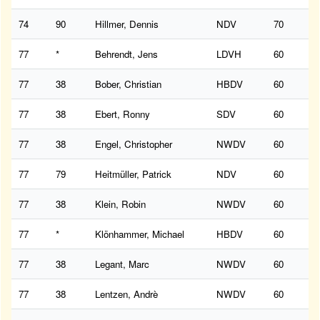
74
90
Hillmer, Dennis
NDV
70
77
*
Behrendt, Jens
LDVH
60
77
38
Bober, Christian
HBDV
60
77
38
Ebert, Ronny
SDV
60
77
38
Engel, Christopher
NWDV
60
77
79
Heitmüller, Patrick
NDV
60
77
38
Klein, Robin
NWDV
60
77
*
Klönhammer, Michael
HBDV
60
77
38
Legant, Marc
NWDV
60
77
38
Lentzen, Andrè
NWDV
60