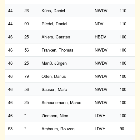
44
23
Kühs, Daniel
NWDV
110
44
90
Riedel, Daniel
NDV
110
46
25
Ahlers, Carsten
HBDV
100
46
56
Franken, Thomas
NWDV
100
46
25
Manß, Jürgen
NWDV
100
46
79
Otten, Darius
NWDV
100
46
56
Sausen, Marc
NWDV
100
46
25
Scheunemann, Marco
NWDV
100
46
*
Ziemann, Nico
LDVH
100
53
*
Ambaum, Rouven
LDVH
90