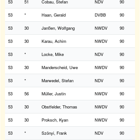
53
51
Cobau, Stefan
NDV
90
53
*
Haan, Gerald
DVBB
90
53
30
Janßen, Wolfgang
NWDV
90
53
30
Karau, Achim
NWDV
90
53
*
Locke, Mike
NDV
90
53
30
Manderscheid, Uwe
NWDV
90
53
*
Marwedel, Stefan
NDV
90
53
56
Müller, Justin
NWDV
90
53
30
Obstfelder, Thomas
NWDV
90
53
30
Proksch, Kyan
NWDV
90
53
*
Szönyi, Frank
NDV
90