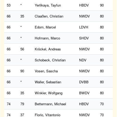
53
*
Yerlikaya, Tayfun
HBDV
90
66
35
Claaßen, Christian
NWDV
80
66
*
Edom, Marcel
LDVH
80
66
*
Hofmann, Marco
SHDV
80
66
56
Kröckel, Andreas
NWDV
80
66
*
Schobeck, Christian
NDV
80
66
90
Vosen, Sascha
NWDV
80
66
*
Waller, Sebastian
DVBB
80
66
35
Winkler, Wolfgang
BWDV
80
74
79
Bettermann, Michael
HBDV
70
74
37
Florio, Vitantonio
NWDV
70