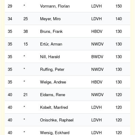
29
*
Vormann, Florian
LDVH
150
34
25
Meyer, Miro
LDVH
140
35
38
Bruns, Frank
HBDV
130
35
15
Ertür, Arman
NWDV
130
35
*
Nill, Harald
BWDV
130
35
*
Ruffing, Peter
NWDV
130
35
*
Welge, Andree
HBDV
130
40
21
Eidams, Rene
NWDV
120
40
*
Kobelt, Manfred
LDVH
120
40
*
Onischke, Raphael
LDVH
120
40
*
Wersig, Eckhard
LDVH
120