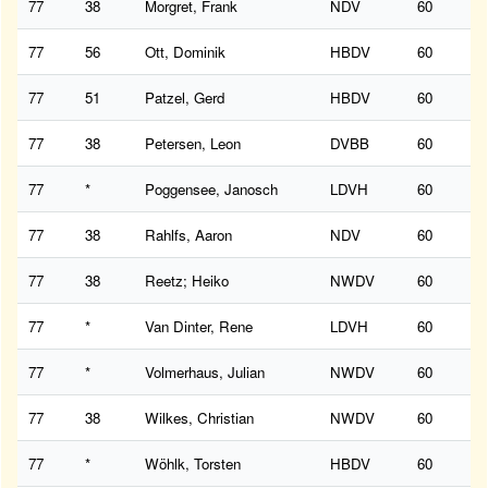
77
38
Morgret, Frank
NDV
60
77
56
Ott, Dominik
HBDV
60
77
51
Patzel, Gerd
HBDV
60
77
38
Petersen, Leon
DVBB
60
77
*
Poggensee, Janosch
LDVH
60
77
38
Rahlfs, Aaron
NDV
60
77
38
Reetz; Heiko
NWDV
60
77
*
Van Dinter, Rene
LDVH
60
77
*
Volmerhaus, Julian
NWDV
60
77
38
Wilkes, Christian
NWDV
60
77
*
Wöhlk, Torsten
HBDV
60