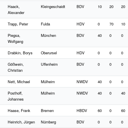
Haack,
Kleingeschaidt
BDV
10
20
20
Alexander
Trapp, Peter
Fulda
HDV
0
70
10
Piegsa,
München
BDV
40
0
0
Wolfgang
Drabkin, Borys
Oberursel
HDV
0
0
0
Gößwein,
Uffenheim
BDV
0
0
0
Christian
Nett, Michael
Mülheim
NWDV
40
0
0
Posthoff,
Mülheim
NWDV
40
0
40
Johannes
Haase, Frank
Bremen
HBDV
60
0
60
Heinrich, Jürgen
Nürnberg
BDV
0
0
0