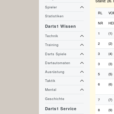
Stand: 26.
Spieler
RL
VO
Statistiken
NR
HE
Darts1 Wissen
1
(1)
Technik
2
(2)
Training
3
(4)
Darts Spiele
Dartautomaten
3
(3)
Ausrüstung
5
(5)
Taktik
6
(6)
Mental
Geschichte
7
(7)
Darts1 Service
8
(9)