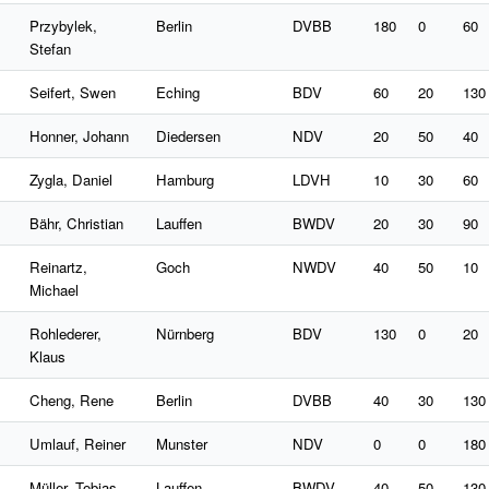
Przybylek,
Berlin
DVBB
180
0
60
Stefan
Seifert, Swen
Eching
BDV
60
20
130
Honner, Johann
Diedersen
NDV
20
50
40
Zygla, Daniel
Hamburg
LDVH
10
30
60
Bähr, Christian
Lauffen
BWDV
20
30
90
Reinartz,
Goch
NWDV
40
50
10
Michael
Rohlederer,
Nürnberg
BDV
130
0
20
Klaus
Cheng, Rene
Berlin
DVBB
40
30
130
Umlauf, Reiner
Munster
NDV
0
0
180
Müller, Tobias
Lauffen
BWDV
40
50
130