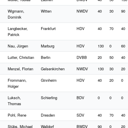
Wigmann,
Witten
NWDV
40
30
90
Dominik
Langbecker,
Frankfurt
HDV
40
70
40
Patrick
Nau, Jürgen
Marburg
HDV
130
0
60
Lutter, Christian
Berlin
DVBB
20
50
40
Menzel, Florian
Gelsenkirchen
NWDV
130
30
20
Frommann,
Ginnheim
HDV
40
20
0
Holger
Luksch,
Schierling
BDV
0
0
0
Thomas
Pohl, Rene
Dresden
SDV
40
70
40
Stübs, Michael
Walldorf
BWDV
90
0
20