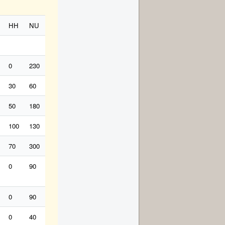
HH
NU
NU
HB
RO
RO
MA
MA
GO
DO
GM
0
230
100
360
230
50
300
100
0
0
200
30
60
50
12
300
50
130
0
0
60
120
50
180
0
12
180
30
130
70
18
60
240
100
130
30
30
130
70
180
20
12
120
360
70
300
30
0
180
180
130
0
0
0
60
0
90
20
120
130
20
230
30
12
12
60
0
90
180
30
130
30
180
50
60
60
60
0
40
100
18
90
70
90
180
12
0
12