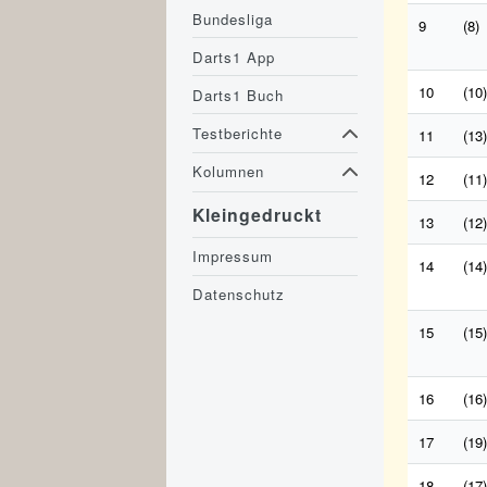
Bundesliga
9
(8)
Darts1 App
10
(10)
Darts1 Buch
Testberichte
11
(13)
Kolumnen
12
(11)
Kleingedruckt
13
(12)
Impressum
14
(14)
Datenschutz
15
(15)
16
(16)
17
(19)
18
(17)