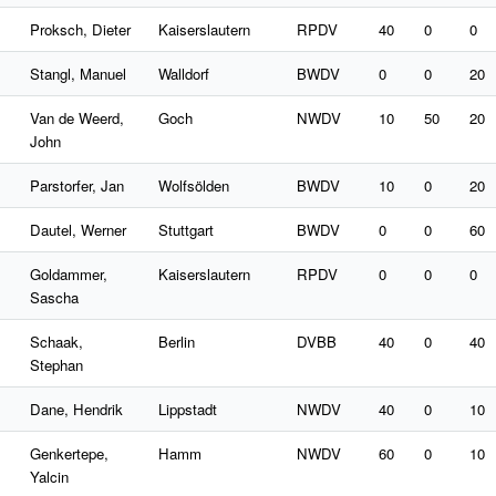
Proksch, Dieter
Kaiserslautern
RPDV
40
0
0
Stangl, Manuel
Walldorf
BWDV
0
0
20
Van de Weerd,
Goch
NWDV
10
50
20
John
Parstorfer, Jan
Wolfsölden
BWDV
10
0
20
Dautel, Werner
Stuttgart
BWDV
0
0
60
Goldammer,
Kaiserslautern
RPDV
0
0
0
Sascha
Schaak,
Berlin
DVBB
40
0
40
Stephan
Dane, Hendrik
Lippstadt
NWDV
40
0
10
Genkertepe,
Hamm
NWDV
60
0
10
Yalcin