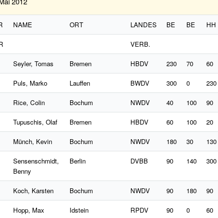
 Mai 2012
R
NAME
ORT
LANDES
BE
BE
HH
R
VERB.
Seyler, Tomas
Bremen
HBDV
230
70
60
Puls, Marko
Lauffen
BWDV
300
0
230
Rice, Colin
Bochum
NWDV
40
100
90
Tupuschis, Olaf
Bremen
HBDV
60
100
20
Münch, Kevin
Bochum
NWDV
180
30
130
Sensenschmidt,
Berlin
DVBB
90
140
300
Benny
Koch, Karsten
Bochum
NWDV
90
180
90
Hopp, Max
Idstein
RPDV
90
0
60