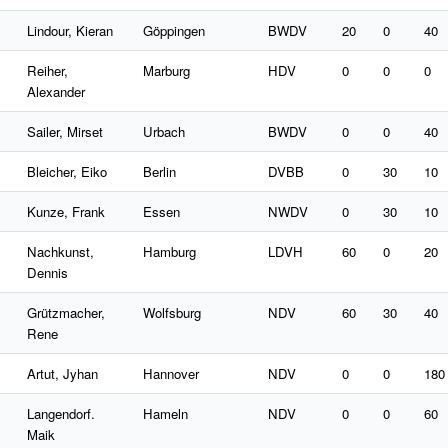
Lindour, Kieran
Göppingen
BWDV
20
0
40
Reiher,
Marburg
HDV
0
0
0
Alexander
Sailer, Mirset
Urbach
BWDV
0
0
40
Bleicher, Eiko
Berlin
DVBB
0
30
10
Kunze, Frank
Essen
NWDV
0
30
10
Nachkunst,
Hamburg
LDVH
60
0
20
Dennis
Grützmacher,
Wolfsburg
NDV
60
30
40
Rene
Artut, Jyhan
Hannover
NDV
0
0
180
Langendorf.
Hameln
NDV
0
0
60
Maik