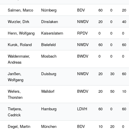
Salmen, Marco
Nürnberg
BDV
60
0
20
Wurzler, Dirk
Dinslaken
NWDV
20
0
40
Henn, Wolfgang
Kaiserslatern
RPDV
0
0
0
Kurok, Roland
Bielefeld
NWDV
60
0
60
Waldenmaier,
Mosbach
BWDV
0
0
0
Andreas
Janßen,
Duisburg
NWDV
20
30
60
Wolfgang
Wefers,
Walldorf
BWDV
20
50
10
Thorsten
Tietjens,
Hamburg
LDVH
60
0
60
Cedrick
Degel, Martin
München
BDV
10
20
0