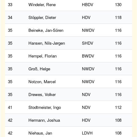
33
Windeler, Rene
HBDV
130
34
Stöppler, Dieter
HDV
118
35
Beineke, Jan-Sören
NWDV
116
35
Hansen, Nils-Jørgen
SHDV
116
35
Hempel, Florian
BWDV
116
35
Groß, Helge
NWDV
116
35
Notzon, Marcel
NWDV
116
35
Drewes, Volker
NDV
116
41
Stodtmeister, Ingo
NDV
112
42
Hermann, Joshua
HDV
108
42
Niehaus, Jan
LDVH
108