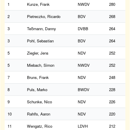
1
Kunze, Frank
NWDV
280
2
Pietreczko, Ricardo
BDV
268
3
Teßmann, Danny
DVBB
264
3
Pohl, Sebastian
BDV
264
5
Ziegler, Jens
NDV
252
5
Miebach, Simon
NWDV
252
7
Bruns, Frank
NDV
248
8
Puls, Marko
BWDV
228
9
Schunke, Nico
NDV
226
10
Rahlfs, Aaron
NDV
220
11
Wengatz, Rico
LDVH
212