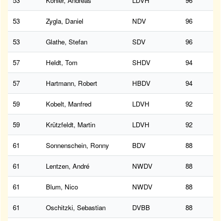
53
Köhler, Andreas
LDVH
96
53
Zygla, Daniel
NDV
96
53
Glathe, Stefan
SDV
96
57
Heldt, Tom
SHDV
94
57
Hartmann, Robert
HBDV
94
59
Kobelt, Manfred
LDVH
92
59
Krützfeldt, Martin
LDVH
92
61
Sonnenschein, Ronny
BDV
88
61
Lentzen, André
NWDV
88
61
Blum, Nico
NWDV
88
61
Oschitzki, Sebastian
DVBB
88