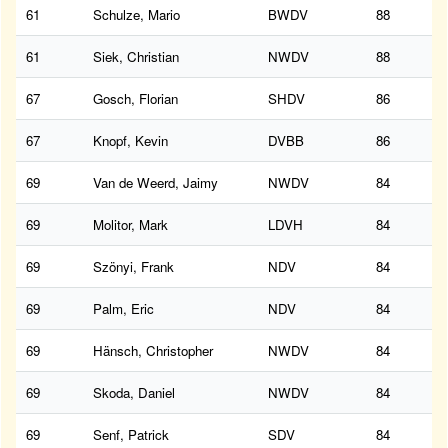
61
Schulze, Mario
BWDV
88
61
Siek, Christian
NWDV
88
67
Gosch, Florian
SHDV
86
67
Knopf, Kevin
DVBB
86
69
Van de Weerd, Jaimy
NWDV
84
69
Molitor, Mark
LDVH
84
69
Szönyi, Frank
NDV
84
69
Palm, Eric
NDV
84
69
Hänsch, Christopher
NWDV
84
69
Skoda, Daniel
NWDV
84
69
Senf, Patrick
SDV
84