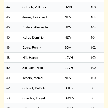
44
Sallach, Volkmar
DVBB
106
45
Jusen, Ferdinand
NDV
104
45
Enders, Alexander
HDV
104
45
Keller, Dominic
HDV
104
48
Ebert, Ronny
SDV
102
48
Nill, Harald
LDVH
102
50
Ziemann, Nico
LDVH
100
50
Teders, Marcel
NDV
100
52
Scheidt, Patrick
SHDV
98
53
Sprudzs, Daniel
BWDV
96