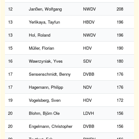
12
Janßen, Wolfgang
NWDV
208
13
Yerlikaya, Tayfun
HBDV
196
13
Hol, Roland
NWDV
196
15
Müller, Florian
HDV
190
16
Wawrzyniak, Yves
SDV
180
17
Sensenschmidt, Benny
DVBB
176
17
Hagemann, Philipp
NDV
176
19
Vogelsberg, Sven
HDV
172
20
Blohm, Björn Ole
LDVH
156
20
Engelmann, Christopher
DVBB
156