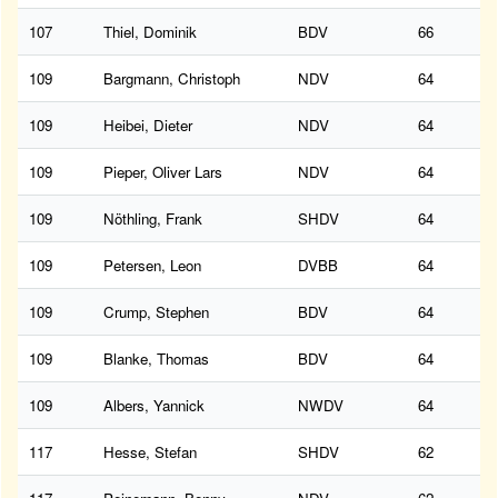
107
Thiel, Dominik
BDV
66
109
Bargmann, Christoph
NDV
64
109
Heibei, Dieter
NDV
64
109
Pieper, Oliver Lars
NDV
64
109
Nöthling, Frank
SHDV
64
109
Petersen, Leon
DVBB
64
109
Crump, Stephen
BDV
64
109
Blanke, Thomas
BDV
64
109
Albers, Yannick
NWDV
64
117
Hesse, Stefan
SHDV
62