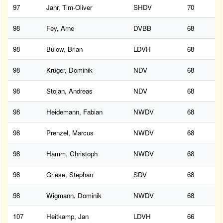
97
Jahr, Tim-Oliver
SHDV
70
98
Fey, Arne
DVBB
68
98
Bülow, Brian
LDVH
68
98
Krüger, Dominik
NDV
68
98
Stojan, Andreas
NDV
68
98
Heidemann, Fabian
NWDV
68
98
Prenzel, Marcus
NWDV
68
98
Hamm, Christoph
NWDV
68
98
Griese, Stephan
SDV
68
98
Wigmann, Dominik
NWDV
68
107
Heitkamp, Jan
LDVH
66