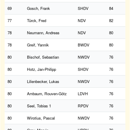
69
Gosch, Frank
SHDV
84
77
Türck, Fred
NDV
82
78
Neumann, Andreas
NDV
80
78
Greif, Yannik
BWDV
80
80
Bischof, Sebastian
NWDV
76
80
Hotz, Jan-Philipp
SHDV
76
80
Lilienbecker, Lukas
NWDV
76
80
Ambaum, Rouven-Götz
LDVH
76
80
Seel, Tobias 1
RPDV
76
80
Wirotius, Pascal
NWDV
76