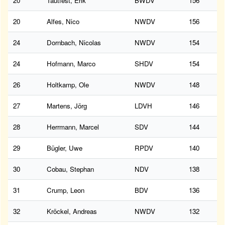
20
Tautfest, Erik
BWDV
156
20
Alfes, Nico
NWDV
156
24
Dornbach, Nicolas
NWDV
154
24
Hofmann, Marco
SHDV
154
26
Holtkamp, Ole
NWDV
148
27
Martens, Jörg
LDVH
146
28
Herrmann, Marcel
SDV
144
29
Bügler, Uwe
RPDV
140
30
Cobau, Stephan
NDV
138
31
Crump, Leon
BDV
136
32
Kröckel, Andreas
NWDV
132