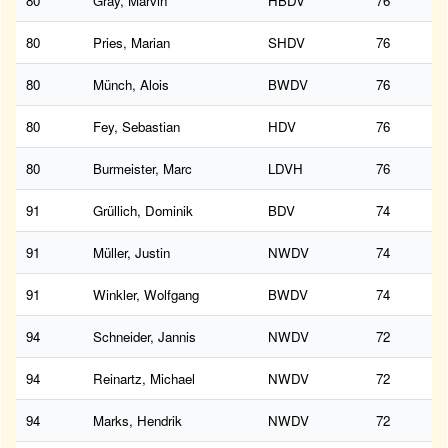
80
Gray, Marvin
HBDV
76
80
Pries, Marian
SHDV
76
80
Münch, Alois
BWDV
76
80
Fey, Sebastian
HDV
76
80
Burmeister, Marc
LDVH
76
91
Grüllich, Dominik
BDV
74
91
Müller, Justin
NWDV
74
91
Winkler, Wolfgang
BWDV
74
94
Schneider, Jannis
NWDV
72
94
Reinartz, Michael
NWDV
72
94
Marks, Hendrik
NWDV
72