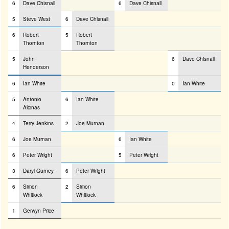
6
Dave Chisnall
6
Dave Chisnall
5
Steve West
6
Dave Chisnall
6
Robert
5
Robert
Thornton
Thornton
5
John
6
Dave Chisnall
Henderson
6
Ian White
0
Ian White
5
Antonio
6
Ian White
Alcinas
4
Terry Jenkins
2
Joe Murnan
6
Joe Murnan
6
Ian White
6
Peter Wright
5
Peter Wright
3
Daryl Gurney
6
Peter Wright
6
Simon
2
Simon
Whitlock
Whitlock
1
Gerwyn Price