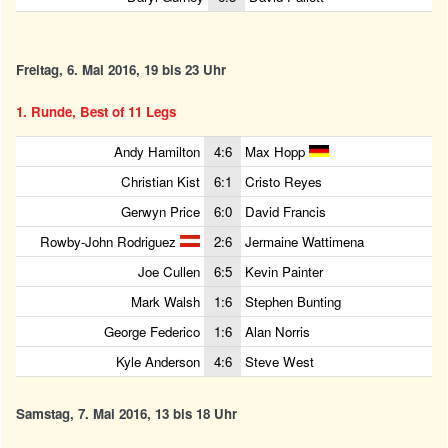
Freitag, 6. Mai 2016, 19 bis 23 Uhr
1. Runde, Best of 11 Legs
Andy Hamilton
4:6
Max Hopp
Christian Kist
6:1
Cristo Reyes
Gerwyn Price
6:0
David Francis
Rowby-John Rodriguez
2:6
Jermaine Wattimena
Joe Cullen
6:5
Kevin Painter
Mark Walsh
1:6
Stephen Bunting
George Federico
1:6
Alan Norris
Kyle Anderson
4:6
Steve West
Samstag, 7. Mai 2016, 13 bis 18 Uhr