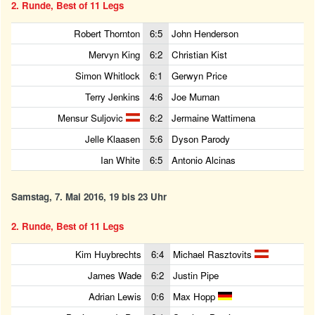
2. Runde, Best of 11 Legs
Robert Thornton
6:5
John Henderson
Mervyn King
6:2
Christian Kist
Simon Whitlock
6:1
Gerwyn Price
Terry Jenkins
4:6
Joe Murnan
Mensur Suljovic
6:2
Jermaine Wattimena
Jelle Klaasen
5:6
Dyson Parody
Ian White
6:5
Antonio Alcinas
Samstag, 7. Mai 2016, 19 bis 23 Uhr
2. Runde, Best of 11 Legs
Kim Huybrechts
6:4
Michael Rasztovits
James Wade
6:2
Justin Pipe
Adrian Lewis
0:6
Max Hopp