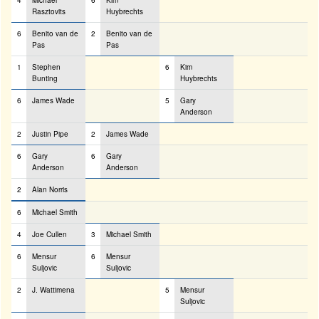
4
Michael
6
Kim
Rasztovits
Huybrechts
6
Benito van de
2
Benito van de
Pas
Pas
1
Stephen
6
Kim
Bunting
Huybrechts
6
James Wade
5
Gary
Anderson
2
Justin Pipe
2
James Wade
6
Gary
6
Gary
Anderson
Anderson
2
Alan Norris
6
Michael Smith
4
Joe Cullen
3
Michael Smith
6
Mensur
6
Mensur
Suljovic
Suljovic
2
J. Wattimena
5
Mensur
Suljovic