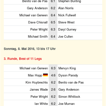
Benito van de Pas
6:1
Stephen Bunting
Gary Anderson
6:2
Alan Norris
Michael van Gerwen
6:4
Nick Fullwell
Dave Chisnall
6:5
Steve West
Peter Wright
6:3
Daryl Gurney
Michael Smith
6:4
Joe Cullen
Sonntag, 8. Mai 2016, 13 bis 17 Uhr
3. Runde, Best of 11 Legs
Michael van Gerwen
6:3
Mervyn King
Max Hopp
4:6
Dyson Parody
Kim Huybrechts
6:2
Benito van de Pas
James Wade
2:6
Gary Anderson
Peter Wright
6:2
Simon Whitlock
Ian White
6:2
Joe Murnan