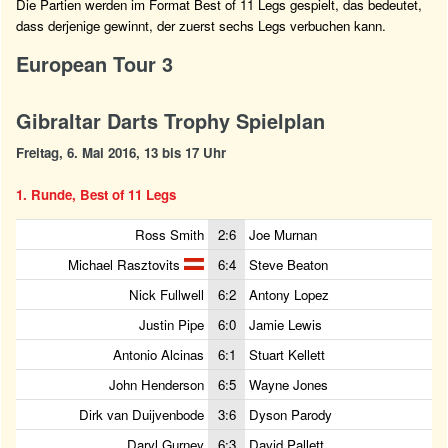
Die Partien werden im Format Best of 11 Legs gespielt, das bedeutet,
dass derjenige gewinnt, der zuerst sechs Legs verbuchen kann.
European Tour 3
Gibraltar Darts Trophy Spielplan
Freitag, 6. Mai 2016, 13 bis 17 Uhr
1. Runde, Best of 11 Legs
Ross Smith
2:6
Joe Murnan
Michael Rasztovits
6:4
Steve Beaton
Nick Fullwell
6:2
Antony Lopez
Justin Pipe
6:0
Jamie Lewis
Antonio Alcinas
6:1
Stuart Kellett
John Henderson
6:5
Wayne Jones
Dirk van Duijvenbode
3:6
Dyson Parody
Daryl Gurney
6:3
David Pallett