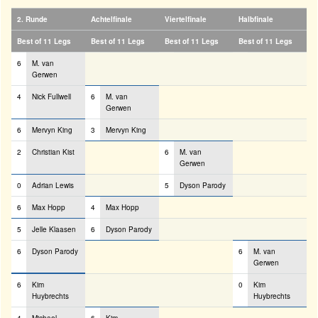
2. Runde
Achtelfinale
Viertelfinale
Halbfinale
Best of 11 Legs
Best of 11 Legs
Best of 11 Legs
Best of 11 Legs
6
M. van
Gerwen
4
Nick Fullwell
6
M. van
Gerwen
6
Mervyn King
3
Mervyn King
2
Christian Kist
6
M. van
Gerwen
0
Adrian Lewis
5
Dyson Parody
6
Max Hopp
4
Max Hopp
5
Jelle Klaasen
6
Dyson Parody
6
Dyson Parody
6
M. van
Gerwen
6
Kim
0
Kim
Huybrechts
Huybrechts