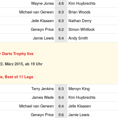
Wayne Jones
4:6
Kim Huybrechts
Michael van Gerwen
6:3
Brian Woods
Jelle Klaasen
6:3
Nathan Derry
Gerwyn Price
6:2
Simon Whitlock
Jamie Lewis
6:4
Andy Smith
r Darts Trophy live
2. März 2015, ab 19 Uhr
le, Best of 11 Legs
Terry Jenkins
6:3
Mervyn King
James Wade
6:4
Kim Huybrechts
Michael van Gerwen
6:4
Jelle Klaasen
Gerwyn Price
5:6
Jamie Lewis