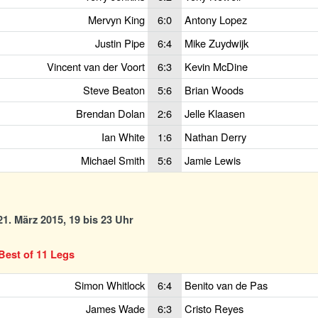
Mervyn King
6:0
Antony Lopez
Justin Pipe
6:4
Mike Zuydwijk
Vincent van der Voort
6:3
Kevin McDine
Steve Beaton
5:6
Brian Woods
Brendan Dolan
2:6
Jelle Klaasen
Ian White
1:6
Nathan Derry
Michael Smith
5:6
Jamie Lewis
1. März 2015, 19 bis 23 Uhr
Best of 11 Legs
Simon Whitlock
6:4
Benito van de Pas
James Wade
6:3
Cristo Reyes