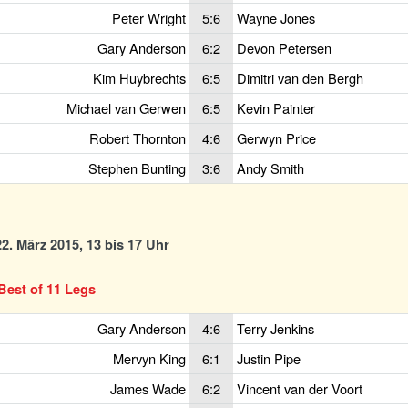
Peter Wright
5:6
Wayne Jones
Gary Anderson
6:2
Devon Petersen
Kim Huybrechts
6:5
Dimitri van den Bergh
Michael van Gerwen
6:5
Kevin Painter
Robert Thornton
4:6
Gerwyn Price
Stephen Bunting
3:6
Andy Smith
2. März 2015, 13 bis 17 Uhr
Best of 11 Legs
Gary Anderson
4:6
Terry Jenkins
Mervyn King
6:1
Justin Pipe
James Wade
6:2
Vincent van der Voort