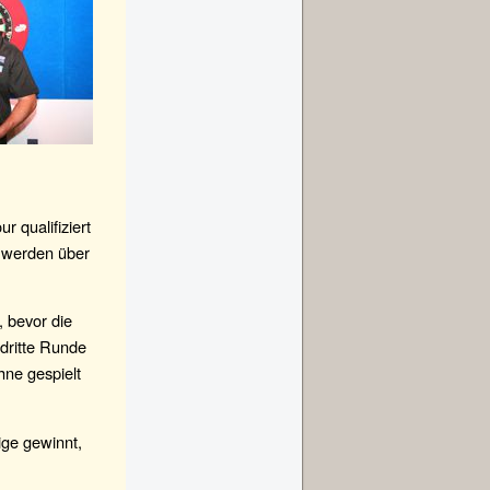
r qualifiziert
r werden über
, bevor die
dritte Runde
hne gespielt
ige gewinnt,