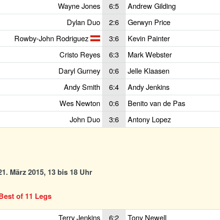
Wayne Jones
6:5
Andrew Gilding
Dylan Duo
2:6
Gerwyn Price
Rowby-John Rodriguez
3:6
Kevin Painter
Cristo Reyes
6:3
Mark Webster
Daryl Gurney
0:6
Jelle Klaasen
Andy Smith
6:4
Andy Jenkins
Wes Newton
0:6
Benito van de Pas
John Duo
3:6
Antony Lopez
1. März 2015, 13 bis 18 Uhr
Best of 11 Legs
Terry Jenkins
6:2
Tony Newell