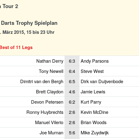
 Tour 2
 Darts Trophy Spielplan
0. März 2015, 15 bis 23 Uhr
Best of 11 Legs
Nathan Derry
6:3
Andy Parsons
Tony Newell
6:4
Steve West
Dimitri van den Bergh
6:5
Dirk van Duijvenbode
Brett Claydon
4:6
Jamie Lewis
Devon Petersen
6:2
Kurt Parry
Ronny Huybrechts
2:6
Kevin McDine
Manuel Vilerio
2:6
Brian Woods
Joe Murnan
5:6
Mike Zuydwijk