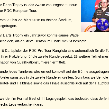
ar Darts Trophy ist das zweite von insgesamt neun
der PDC European Tour.
om 20. bis 22. März 2015 im Victoria Stadium,
usgetragen.
tar Darts Trophy ein Jahr zuvor konnte James Wade
tscheiden, als er Steve Beaton im Finale mit 6:4 besiegte.
16 Dartspieler der PDC Pro Tour Rangliste sind automatisch für die Tou
hrer Platzierung für die zweite Runde gesetzt, 28 weitere Teilnehme
ation von Qualifikationsturnieren ermittelt.
unde jedes Turnieres wird erneut komplett auf der Bühne ausgetragen
pieler samstags in die zweite Runde eingreifen. Sonntags werden die 
iertel- und Halbfinale sowie das Finale ausschließlich auf der Hauptbü
 werden im Format Best of 11 Legs gespielt, das bedeutet, dass derjen
 sechs Legs verbuchen kann.