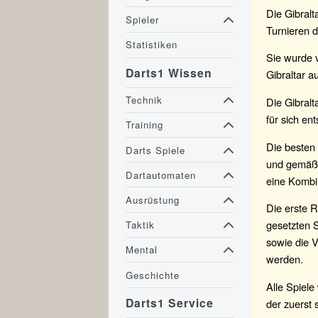
Die Gibralt
Spieler
Turnieren 
Statistiken
Sie wurde v
Darts1 Wissen
Gibraltar a
Technik
Die Gibral
für sich en
Training
Die besten 
Darts Spiele
und gemäß i
Dartautomaten
eine Kombin
Ausrüstung
Die erste R
gesetzten S
Taktik
sowie die V
Mental
werden.
Geschichte
Alle Spiele
Darts1 Service
der zuerst