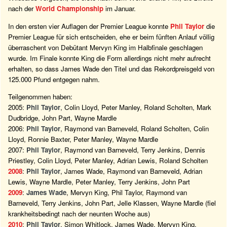
nach der
World Championship
im Januar.
In den ersten vier Auflagen der Premier League konnte
Phil Taylor
die
Premier League für sich entscheiden, ehe er beim fünften Anlauf völlig
überraschent von Debütant Mervyn King im Halbfinale geschlagen
wurde. Im Finale konnte King die Form allerdings nicht mehr aufrecht
erhalten, so dass James Wade den Titel und das Rekordpreisgeld von
125.000 Pfund entgegen nahm.
Teilgenommen haben:
2005:
Phil Taylor
, Colin Lloyd, Peter Manley, Roland Scholten, Mark
Dudbridge, John Part, Wayne Mardle
2006:
Phil Taylor
, Raymond van Barneveld, Roland Scholten, Colin
Lloyd, Ronnie Baxter, Peter Manley, Wayne Mardle
2007:
Phil Taylor
, Raymond van Barneveld, Terry Jenkins, Dennis
Priestley, Colin Lloyd, Peter Manley, Adrian Lewis, Roland Scholten
2008
:
Phil Taylor
, James Wade, Raymond van Barneveld, Adrian
Lewis, Wayne Mardle, Peter Manley, Terry Jenkins, John Part
2009
:
James Wade
, Mervyn King, Phil Taylor, Raymond van
Barneveld, Terry Jenkins, John Part, Jelle Klassen, Wayne Mardle (fiel
krankheitsbedingt nach der neunten Woche aus)
2010
:
Phil Taylor
, Simon Whitlock, James Wade, Mervyn King,