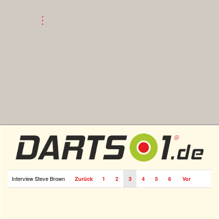
Interview Steve Brown
Zurück
1
2
3
4
5
6
Vor