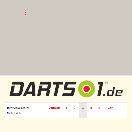
Interview Dieter
Zurück
1
2
3
4
5
Vor
Schutsch