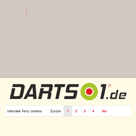
Interview Terry Jenkins
Zurück
1
2
3
4
Vor