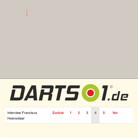
Interview Francisca
Zurück
1
2
3
4
5
Vor
Hoenselaar