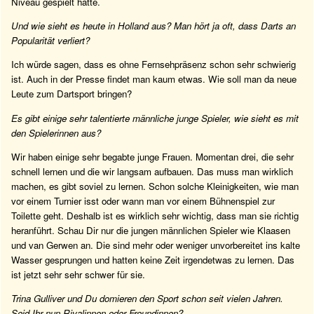
Niveau gespielt hätte.
Und wie sieht es heute in Holland aus? Man hört ja oft, dass Darts an
Popularität verliert?
Ich würde sagen, dass es ohne Fernsehpräsenz schon sehr schwierig
ist. Auch in der Presse findet man kaum etwas. Wie soll man da neue
Leute zum Dartsport bringen?
Es gibt einige sehr talentierte männliche junge Spieler, wie sieht es mit
den Spielerinnen aus?
Wir haben einige sehr begabte junge Frauen. Momentan drei, die sehr
schnell lernen und die wir langsam aufbauen. Das muss man wirklich
machen, es gibt soviel zu lernen. Schon solche Kleinigkeiten, wie man
vor einem Turnier isst oder wann man vor einem Bühnenspiel zur
Toilette geht. Deshalb ist es wirklich sehr wichtig, dass man sie richtig
heranführt. Schau Dir nur die jungen männlichen Spieler wie Klaasen
und van Gerwen an. Die sind mehr oder weniger unvorbereitet ins kalte
Wasser gesprungen und hatten keine Zeit irgendetwas zu lernen. Das
ist jetzt sehr sehr schwer für sie.
Trina Gulliver und Du domieren den Sport schon seit vielen Jahren.
Seid Ihr nun Rivalinnen oder Freundinnen?