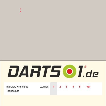
Interview Francisca
Zurück
1
2
3
4
5
Vor
Hoenselaar