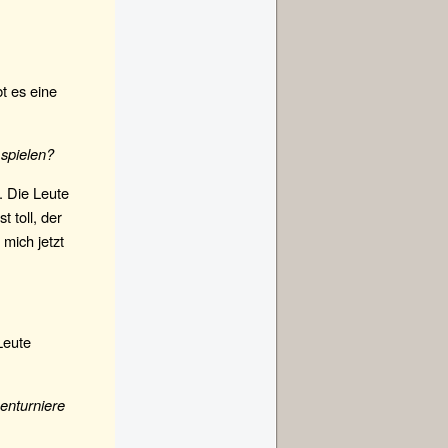
bt es eine
spielen?
. Die Leute
t toll, der
mich jetzt
Leute
enturniere