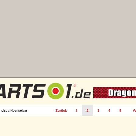
ancisca Hoenselaar
Zurück
1
2
3
4
5
Vo