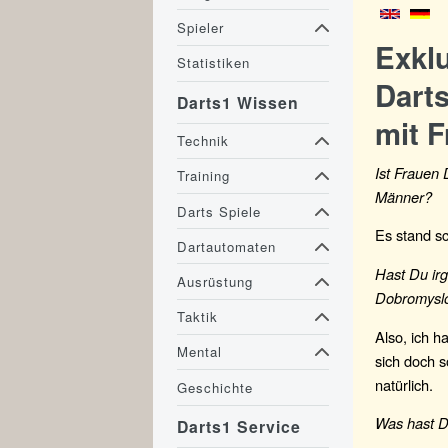
Spieler
Exkl
Statistiken
Darts
Darts1 Wissen
mit F
Technik
Ist Frauen 
Training
Männer?
Darts Spiele
Es stand s
Dartautomaten
Hast Du ir
Ausrüstung
Dobromyslo
Taktik
Also, ich h
Mental
sich doch s
natürlich.
Geschichte
Was hast D
Darts1 Service