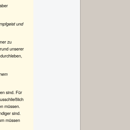
aber
mpfgeist und
mer zu
grund unserer
 durchleben,
inem
en sind. Für
usschließlich
gen müssen.
ndiger sind.
arum müssen