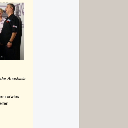
der Anastasia
hmen erwies
elfen