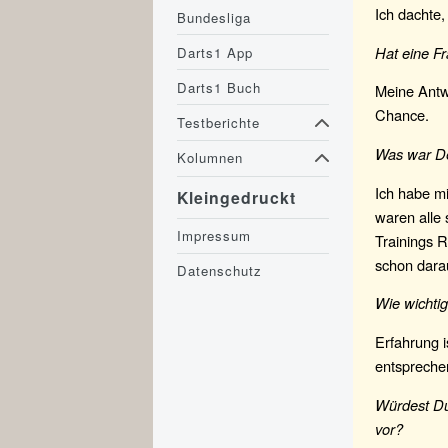
Ich dachte,
Bundesliga
Hat eine F
Darts1 App
Darts1 Buch
Meine Antwo
Chance.
Testberichte
Was war De
Kolumnen
Ich habe mi
Kleingedruckt
waren alle s
Impressum
Trainings R
schon darau
Datenschutz
Wie wichtig
Erfahrung i
entspreche
Würdest Du
vor?