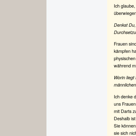
Ich glaube
überwiegen
Denkst Du,
Durchsetzu
Frauen sin
kämpfen hab
physischen
während mi
Worin liegt
männlichen
Ich denke d
uns Frauen 
mit Darts z
Deshalb ist
Sie können 
sie sich ni