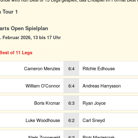
 Tour 1
arts Open Spielplan
0. Februar 2026, 13 bis 17 Uhr
Best of 11 Legs
Cameron Menzies
6:4
Ritchie Edhouse
William O'Connor
6:4
Andreas Harrysson
Boris Krcmar
6:3
Ryan Joyce
Luke Woodhouse
6:2
Carl Sneyd
Niels Zonneveld
6:2
Piotr Maciejczak