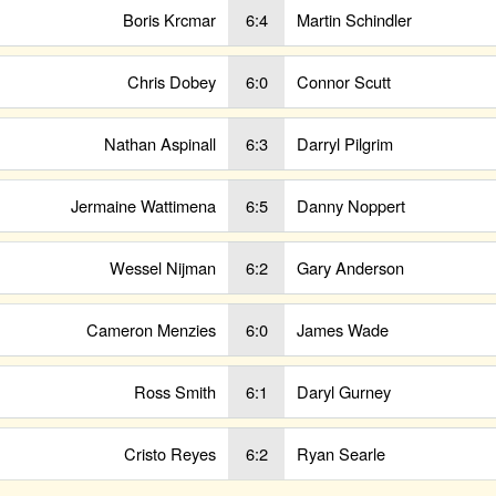
Boris Krcmar
6:4
Martin Schindler
Chris Dobey
6:0
Connor Scutt
Nathan Aspinall
6:3
Darryl Pilgrim
Jermaine Wattimena
6:5
Danny Noppert
Wessel Nijman
6:2
Gary Anderson
Cameron Menzies
6:0
James Wade
Ross Smith
6:1
Daryl Gurney
Cristo Reyes
6:2
Ryan Searle