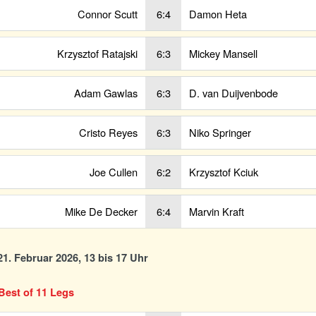
Connor Scutt
6:4
Damon Heta
Krzysztof Ratajski
6:3
Mickey Mansell
Adam Gawlas
6:3
D. van Duijvenbode
Cristo Reyes
6:3
Niko Springer
Joe Cullen
6:2
Krzysztof Kciuk
Mike De Decker
6:4
Marvin Kraft
1. Februar 2026, 13 bis 17 Uhr
Best of 11 Legs