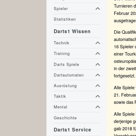
Turnieren d
Spieler
Februar 202
Statistiken
ausgetrage
Darts1 Wissen
Die Qualifi
automatisc
Technik
16 Spieler 
einer Tourk
Training
osteuropäis
Darts Spiele
in der zwe
Dartautomaten
fortgesetzt.
Ausrüstung
Alle Spiel
21. Februar
Taktik
sowie das F
Mental
Alle Spiele
Geschichte
derjenige g
gab 2018 fü
Darts1 Service
Vorschlussr