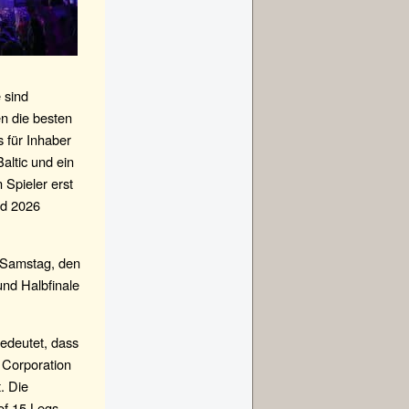
 sind
n die besten
s für Inhaber
altic und ein
 Spieler erst
rd 2026
m Samstag, den
und Halbfinale
bedeutet, dass
 Corporation
. Die
of 15 Legs.