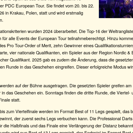
er PDC European Tour. Sie findet vom 20. bis 22.
6 in Krakau, Polen, statt und wird erstmalig
n.
kationskriterien wurden 2024 überarbeitet. Die Top-16 der Weltrangliste
h für alle Events der European Tour teilnahmeberechtigt. Hinzu komme
des Pro Tour-Order of Merit, zehn Gewinner eines Qualifikationsturnier
arte, vier nationale Qualifkanten, ein Spieler aus der Region Nordic & B
cher Qualifikant. 2025 gab es zudem die Änderung, dass die gesetzten
iten Runde in das Geschehen eingreifen. Dieser erfolgreiche Modus wi
e werden auf der Bühne ausgetragen. Die gesetzten Spieler greifen a
 in das Geschehen ein. Sonntags finden die dritte Runde, die Viertel- 
inale statt.
 bis zum Viertelfinale werden im Format Best of 11 Legs gespielt, das 
ewinnt, der zuerst sechs Legs verbuchen kann. Die Professional Darts
r die Halbfinals und das Finale eine Verlängerung der Distanz bekannt
unde wird nun Best of 13 Legs gespielt, das Endspiel im Format Best 