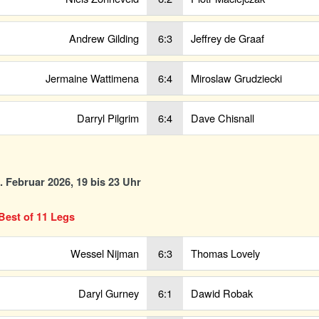
Andrew Gilding
6:3
Jeffrey de Graaf
Jermaine Wattimena
6:4
Miroslaw Grudziecki
Darryl Pilgrim
6:4
Dave Chisnall
0. Februar 2026, 19 bis 23 Uhr
Best of 11 Legs
Wessel Nijman
6:3
Thomas Lovely
Daryl Gurney
6:1
Dawid Robak