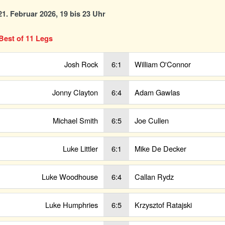
1. Februar 2026, 19 bis 23 Uhr
Best of 11 Legs
Josh Rock
6:1
William O'Connor
Jonny Clayton
6:4
Adam Gawlas
Michael Smith
6:5
Joe Cullen
Luke Littler
6:1
Mike De Decker
Luke Woodhouse
6:4
Callan Rydz
Luke Humphries
6:5
Krzysztof Ratajski