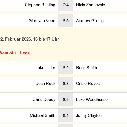
Stephen Bunting
6:4
Niels Zonneveld
Gian van Veen
6:5
Andrew Gilding
2. Februar 2026, 13 bis 17 Uhr
Best of 11 Legs
Luke Littler
6:2
Ross Smith
Josh Rock
6:3
Cristo Reyes
Chris Dobey
6:5
Luke Woodhouse
Michael Smith
6:4
Jonny Clayton