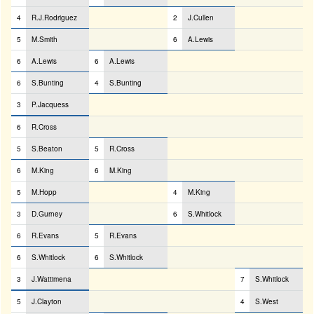
4
R.J.Rodriguez
2
J.Cullen
5
M.Smith
6
A.Lewis
6
A.Lewis
6
A.Lewis
6
S.Bunting
4
S.Bunting
3
P.Jacquess
6
R.Cross
5
S.Beaton
5
R.Cross
6
M.King
6
M.King
5
M.Hopp
4
M.King
3
D.Gurney
6
S.Whitlock
6
R.Evans
5
R.Evans
6
S.Whitlock
6
S.Whitlock
3
J.Wattimena
7
S.Whitlock
5
J.Clayton
4
S.West