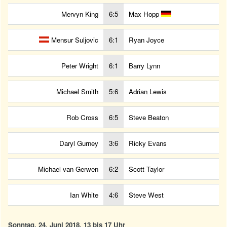
Mervyn King
6:5
Max Hopp
Mensur Suljovic
6:1
Ryan Joyce
Peter Wright
6:1
Barry Lynn
Michael Smith
5:6
Adrian Lewis
Rob Cross
6:5
Steve Beaton
Daryl Gurney
3:6
Ricky Evans
Michael van Gerwen
6:2
Scott Taylor
Ian White
4:6
Steve West
Sonntag, 24. Juni 2018, 13 bis 17 Uhr