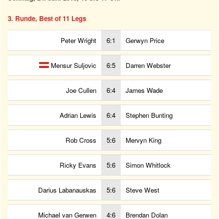
3. Runde, Best of 11 Legs
Peter Wright
6:1
Gerwyn Price
Mensur Suljovic
6:5
Darren Webster
Joe Cullen
6:4
James Wade
Adrian Lewis
6:4
Stephen Bunting
Rob Cross
5:6
Mervyn King
Ricky Evans
5:6
Simon Whitlock
Darius Labanauskas
5:6
Steve West
Michael van Gerwen
4:6
Brendan Dolan