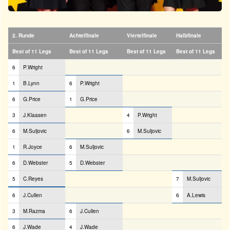
2. Runde
Achtelfinale
Viertelfinale
Halbfinale
Best of 11 Legs
Best of 11 Legs
Best of 11 Legs
Best of 11 Legs
6
P.Wright
1
B.Lynn
6
P.Wright
6
G.Price
1
G.Price
3
J.Klaasen
4
P.Wright
6
M.Suljovic
6
M.Suljovic
1
R.Joyce
6
M.Suljovic
6
D.Webster
5
D.Webster
5
C.Reyes
7
M.Suljovic
6
J.Cullen
6
A.Lewis
3
M.Razma
6
J.Cullen
6
J.Wade
4
J.Wade