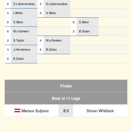
6
D.Labanauskas
5
D.Labanauskas
4
I.White
6
S.West
6
S.West
6
S.West
6
M.v.Gerwen
3
B.Dolan
2
S.Taylor
4
M.v.Gerwen
4
J.Henderson
6
B.Dolan
6
B.Dolan
Finale
Best of 11 Legs
Mensur Suljovic
8:3
Simon Whitlock