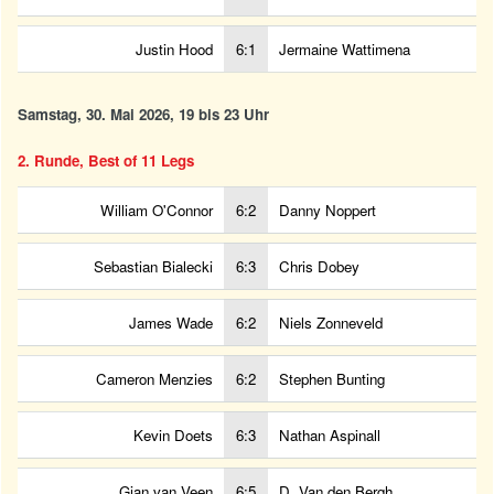
Justin Hood
6:1
Jermaine Wattimena
Samstag, 30. Mai 2026, 19 bis 23 Uhr
2. Runde, Best of 11 Legs
William O'Connor
6:2
Danny Noppert
Sebastian Bialecki
6:3
Chris Dobey
James Wade
6:2
Niels Zonneveld
Cameron Menzies
6:2
Stephen Bunting
Kevin Doets
6:3
Nathan Aspinall
Gian van Veen
6:5
D. Van den Bergh