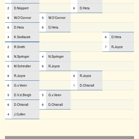
2
D.Noppert
6
D.Heta
6
W.O'Connor
5
W.O'Connor
6
D.Heta
6
D.Heta
4
K.Sedlacek
6
D.Heta
2
R.Smith
7
R.Joyce
6
N.Springer
4
N.Springer
5
M.Schindler
6
R.Joyce
6
R.Joyce
6
R.Joyce
6
G.v.Veen
1
D.Chisnall
5
D.V.d.Bergh
5
G.v.Veen
6
D.Chisnall
6
D.Chisnall
4
J.Cullen