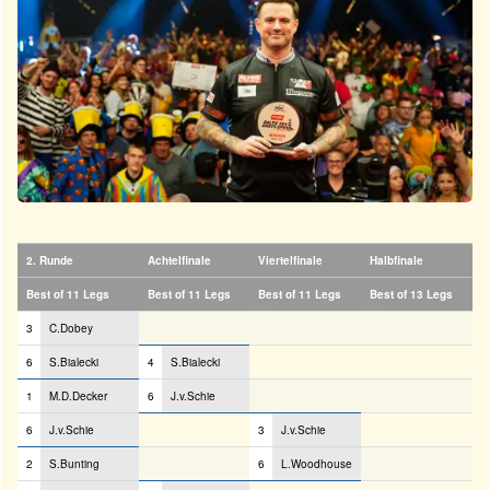
2. Runde
Achtelfinale
Viertelfinale
Halbfinale
Best of 11 Legs
Best of 11 Legs
Best of 11 Legs
Best of 13 Legs
3
C.Dobey
6
S.Bialecki
4
S.Bialecki
1
M.D.Decker
6
J.v.Schie
6
J.v.Schie
3
J.v.Schie
2
S.Bunting
6
L.Woodhouse