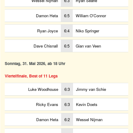
Wessel Nijman
6:3
Ryan Searle
Damon Heta
6:5
William O'Connor
Ryan Joyce
6:4
Niko Springer
Dave Chisnall
6:5
Gian van Veen
Sonntag, 31. Mai 2026, ab 18 Uhr
Viertelfinale, Best of 11 Legs
Luke Woodhouse
6:3
Jimmy van Schie
Ricky Evans
6:3
Kevin Doets
Damon Heta
6:2
Wessel Nijman