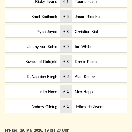
Ricky Evans
6:1
Teemu Harju
Karel Sedlacek
6:5
Jason Riedtke
Ryan Joyce
6:3
Christian Kist
Jimmy van Schie
6:0
Ian White
Krzysztof Ratajski
6:3
Daniel Klose
D. Van den Bergh
6:2
Alan Soutar
Justin Hood
6:4
Max Hopp
Andrew Gilding
6:4
Jeffrey de Zwaan
Freitag, 29. Mai 2026, 19 bis 23 Uhr