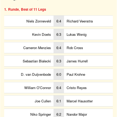
1. Runde, Best of 11 Legs
Niels Zonneveld
6:4
Richard Veenstra
Kevin Doets
6:3
Lukas Wenig
Cameron Menzies
6:4
Rob Cross
Sebastian Bialecki
6:3
James Hurrell
D. van Duijvenbode
6:0
Paul Krohne
William O'Connor
6:4
Cristo Reyes
Joe Cullen
6:1
Marcel Hausotter
Niko Springer
6:2
Nandor Major