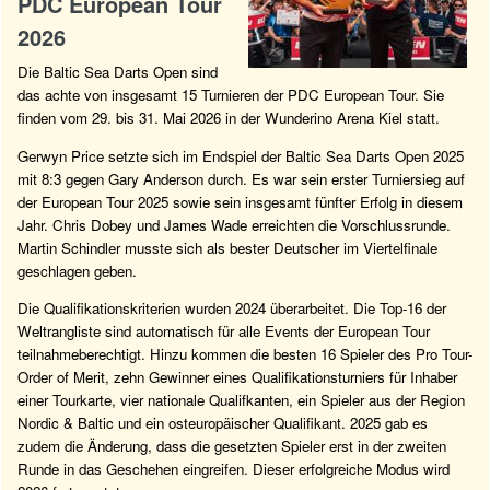
PDC European Tour
2026
Die Baltic Sea Darts Open sind
das achte von insgesamt 15 Turnieren der PDC European Tour. Sie
finden vom 29. bis 31. Mai 2026 in der Wunderino Arena Kiel statt.
Gerwyn Price setzte sich im Endspiel der Baltic Sea Darts Open 2025
mit 8:3 gegen Gary Anderson durch. Es war sein erster Turniersieg auf
der European Tour 2025 sowie sein insgesamt fünfter Erfolg in diesem
Jahr. Chris Dobey und James Wade erreichten die Vorschlussrunde.
Martin Schindler musste sich als bester Deutscher im Viertelfinale
geschlagen geben.
Die Qualifikationskriterien wurden 2024 überarbeitet. Die Top-16 der
Weltrangliste sind automatisch für alle Events der European Tour
teilnahmeberechtigt. Hinzu kommen die besten 16 Spieler des Pro Tour-
Order of Merit, zehn Gewinner eines Qualifikationsturniers für Inhaber
einer Tourkarte, vier nationale Qualifkanten, ein Spieler aus der Region
Nordic & Baltic und ein osteuropäischer Qualifikant. 2025 gab es
zudem die Änderung, dass die gesetzten Spieler erst in der zweiten
Runde in das Geschehen eingreifen. Dieser erfolgreiche Modus wird