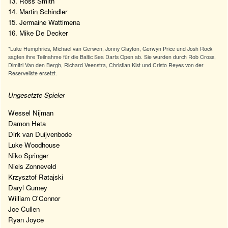
13. Ross Smith
14. Martin Schindler
15. Jermaine Wattimena
16. Mike De Decker
*Luke Humphries, Michael van Gerwen, Jonny Clayton, Gerwyn Price und Josh Rock
sagten ihre Teilnahme für die Baltic Sea Darts Open ab. Sie wurden durch Rob Cross,
Dimitri Van den Bergh, Richard Veenstra, Christian Kist und Cristo Reyes von der
Reserveliste ersetzt.
Ungesetzte Spieler
Wessel Nijman
Damon Heta
Dirk van Duijvenbode
Luke Woodhouse
Niko Springer
Niels Zonneveld
Krzysztof Ratajski
Daryl Gurney
William O'Connor
Joe Cullen
Ryan Joyce