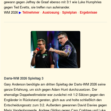
gewann gegen Jeffrey de Graaf ebenso mit 3:1 wie Luke Humphries
gegen Ted Evetts, sie treffen nun aufeinander.
WM 2026
▶
Teilnehmer
·
Auslosung
·
Spielplan
·
Ergebnisse
Darts-WM 2026 Spieltag 3
Gary Anderson benötigte am dritten Spieltag der Darts-WM 2026 seine
ganze Erfahrung, um sich gegen Adam Hunt durchzusetzen. Der
ehemalige Doppelweltmeister war zunächst mit 1:2 Sätzen gegen den
Engländer in Rückstand geraten, glich aus und holte schließlich den
Entscheidungssatz zum 3:2. Außerdem gewannen David Davies gegen
Mario Vandenbogaerde, Andrew Gilding gegen Cam Crabtree und Luke