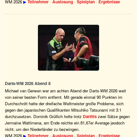
WM 2026
▶
Teilnehmer
·
Auslosung
·
Spielplan
·
Ergebnisse
Darts-WM 2026 Abend 8
Michael van Gerwen war am achten Abend der Darts-WM 2026 weit
von seiner besten Form entfernt. Mit gerade einmal 90 Punkten im
Durchschnitt hatte der dreifache Weltmeister große Probleme, sich
gegen den japanischen Qualifikanten Mitsuhiko Tatsunami mit 3:1
durchzusetzen. Dominik Grüllich holte trotz
Dartitis
zwei Sätze gegen
Jermaine Wattimena, am Ende reichte ein 81,67er Average jeodoch
nicht, um den Niederländer zu bezwingen.
WM 2026
▶
Teilnehmer
·
Auslosung
·
Spielplan
·
Ergebnisse