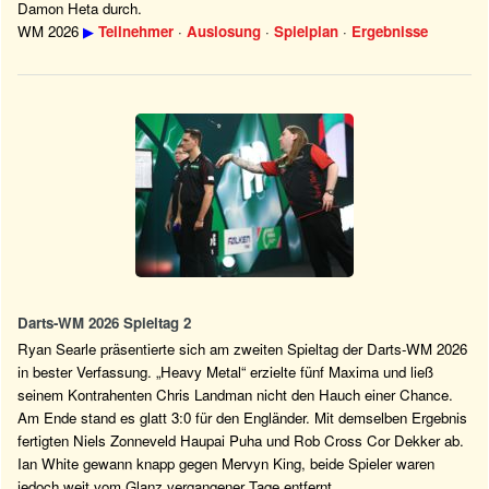
Damon Heta durch.
WM 2026
▶
Teilnehmer
·
Auslosung
·
Spielplan
·
Ergebnisse
Darts-WM 2026 Spieltag 2
Ryan Searle präsentierte sich am zweiten Spieltag der Darts-WM 2026
in bester Verfassung. „Heavy Metal“ erzielte fünf Maxima und ließ
seinem Kontrahenten Chris Landman nicht den Hauch einer Chance.
Am Ende stand es glatt 3:0 für den Engländer. Mit demselben Ergebnis
fertigten Niels Zonneveld Haupai Puha und Rob Cross Cor Dekker ab.
Ian White gewann knapp gegen Mervyn King, beide Spieler waren
jedoch weit vom Glanz vergangener Tage entfernt.