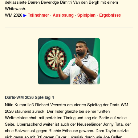
deklassierte Darren Beveridge Dimitri Van den Bergh mit einem
Whitewash.
WM 2026
▶
Teilnehmer
·
Auslosung
·
Spielplan
·
Ergebnisse
Darts-WM 2026 Spieltag 4
Nitin Kumar ließ Richard Veenstra am vierten Spieltag der Darts-WM
2026 staunend zurück. Der Inder glänzte bei seiner fünften
Weltmeisterschaft mit perfekten Timing und zog die Partie auf seine
Seite. Überraschend weiter ist auch der Neuseeländer Jonny Tata, der
ohne Satzverlust gegen Ritchie Edhouse gewann. Dom Taylor setzte
sich genauso mit 3:0 gegen Oskar Lukasiak durch wie Joe Cullen