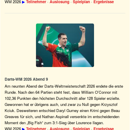
WM 2026
▶
Teilnehmer
·
Auslosung
·
Spielplan
·
Ergebnisse
Darts-WM 2026 Abend 9
Am neunten Abend der Darts-Weltmeisterschaft 2026 endete die erste
Runde. Nach den 64 Partien steht fest, dass William O’Connor mit
102,36 Punkten den höchsten Durchschnitt aller 128 Spieler erzielte.
Gewonnen hat er übrigens auch, und zwar zu Null gegen Krzysztof
Kciuk. Desweiteren entschied Daryl Gurney einen Krimi gegen Beau
Greaves für sich, und Nathan Aspinall versenkte im entscheidenden
Moment den „Big Fish“ zum 3:1-Sieg über Lourence Ilagan.
WM 2026
▶
Teilnehmer
·
Auslosung
·
Spielplan
·
Ergebnisse