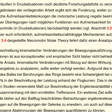
nbußen in Drucksituationen noch deutliche Forschungsdefizite zu verz
ebnissen der vorliegenden Arbeit ergibt sich die Forderung, weiter zu 
liche Aufmerksamkeitslenkungen die motorische Leistung negativ beein
ärker Überlegungen nach möglichen Funktionen von Aufmerksamkeit für 
ntrolle (in Drucksituationen) berücksichtigt werden (vgl. Abschnitt
3.3
aber auch erforderlich, aufmerksamkeitsunabhängige Mechanismen aufz
t
dargestellte
Neuromotor Noise Theory
liefert dafür einen Ansatzp
3.4
eschreibung kinematischer Veränderungen der Bewegungsausführung 
ionen ist aus konzeptioneller und empirischer Sicht bisher nicht befrie
lte Ansatz, kinematische Veränderungen mit Bezug auf deren Wirkung
rgebnis zu analysieren, sollte weiter verfolgt werden. Aufgrund des 
des Balles bei Berührungen des Rings besteht eine Schwierigkeit bei 
fs in der Beschreibung der Leistung anhand der Flugkurven. Das in d
n Studien verwendete Maß zur Beschreibung der Ergebnisvariabilität s
usammenhang mit dem ermittelten Trefferscore. Ein weiteres Ziel sollt
ie bisher auf den Ballflug beschränkten Betrachtungen ergebnisreleva
gen auf die Bewegungen der Gelenke zu erweitern, um auch auf dies
zogene Abstimmungen der Bewegungen quantifizieren zu können.