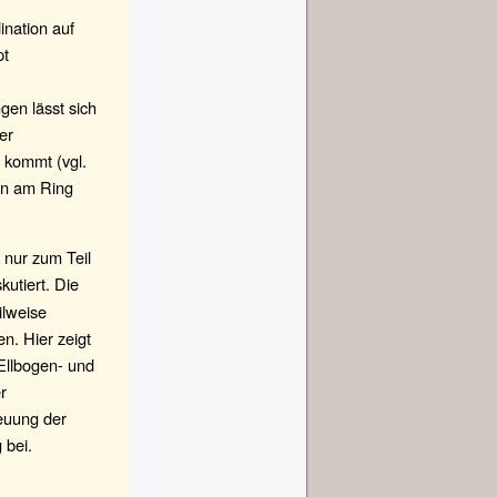
ination auf
pt
gen lässt sich
er
 kommt (vgl.
en am Ring
nur zum Teil
kutiert. Die
ilweise
n. Hier zeigt
Ellbogen- und
r
reuung der
 bei.