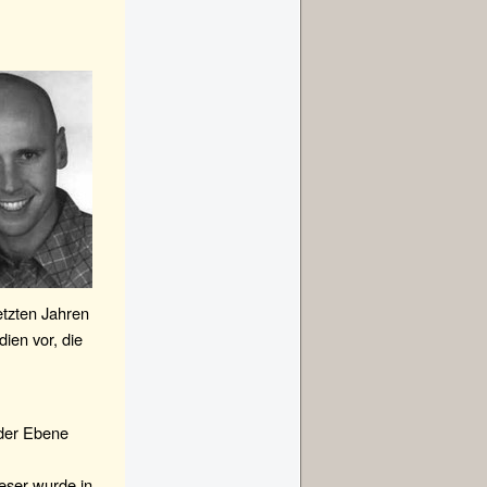
etzten Jahren
ien vor, die
 der Ebene
ieser wurde in