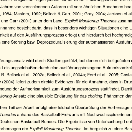
 Jahren von verschiedenen Autoren mit sehr ähnlichen Annahmen bearb
 1984; Masters, 1992; Beilock & Carr, 2001; Gray, 2004; Jackson et al
k und Carr (2001) unter dem Label
Explicit Monitoring Theories
zusamm
nnahme besteht darin, dass in besonders wichtigen Situationen eine 
keit auf den Ausführungsprozess erfolgt und hierdurch bei hochgradi
n eine Störung bzw. Deprozeduralisierung der automatisierten Ausführ
ärungsansatz wird durch Studien gestützt, bei denen sich bei geübten
en Leistungseinbußen durch eine ausführungsbezogene Aufmerksamkei
 B. Beilock et al., 2002a; Beilock et al., 2004a; Ford et al., 2005; Cas
 (2004) liefert zudem direkte Evidenzen für die Annahme, dass in Dru
ndung der Aufmerksamkeit zum Ausführungsprozess stattfindet. Damit s
itoring
-Ansatz eine plausible Erklärung für das
choking
-Phänomen dar
hen Teil der Arbeit erfolgt eine feldnahe Überprüfung der Vorhersage
 Theories
anhand des Basketball-Freiwurfs mit Nachwuchsspielerinne
Deutschen Basketball Bundes. Die Ergebnisse von Untersuchung I en
Vorhersagen der
Explicit Monitoring Theories
. Im Vergleich zu einer Bas