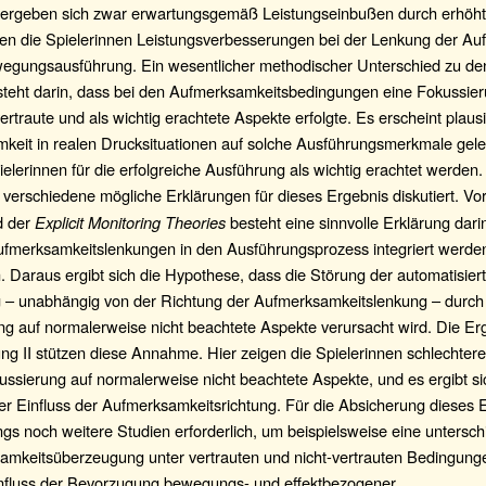
ergeben sich zwar erwartungsgemäß Leistungseinbußen durch erhöht
gen die Spielerinnen Leistungsverbesserungen bei der Lenkung der Au
wegungsausführung. Ein wesentlicher methodischer Unterschied zu de
steht darin, dass bei den Aufmerksamkeitsbedingungen eine Fokussier
 vertraute und als wichtig erachtete Aspekte erfolgte. Es erscheint plaus
keit in realen Drucksituationen auf solche Ausführungsmerkmale gelen
elerinnen für die erfolgreiche Ausführung als wichtig erachtet werden. 
verschiedene mögliche Erklärungen für dieses Ergebnis diskutiert. Vo
d der
Explicit Monitoring Theories
besteht eine sinnvolle Erklärung dari
ufmerksamkeitslenkungen in den Ausführungsprozess integriert werde
n. Daraus ergibt sich die Hypothese, dass die Störung der automatisier
 – unabhängig von der Richtung der Aufmerksamkeitslenkung – durch
ng auf normalerweise nicht beachtete Aspekte verursacht wird. Die Er
g II stützen diese Annahme. Hier zeigen die Spielerinnen schlechter
ussierung auf normalerweise nicht beachtete Aspekte, und es ergibt si
r Einfluss der Aufmerksamkeitsrichtung. Für die Absicherung dieses 
ings noch weitere Studien erforderlich, um beispielsweise eine untersch
samkeitsüberzeugung unter vertrauten und nicht-vertrauten Bedingung
nfluss der Bevorzugung bewegungs- und effektbezogener