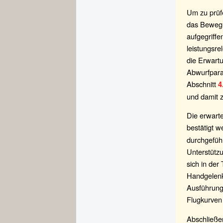
Um zu prüfe
das Bewegu
aufgegriff
leistungsre
die Erwartu
Abwurfpara
Abschnitt
4
und damit z
Die erwart
bestätigt w
durchgeführ
Unterstützu
sich in de
Handgelenk
Ausführungs
Flugkurven
Abschließen