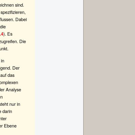
eichnen sind.
spezifizieren,
flussen. Dabei
die
). Es
.4
ugreifen. Die
unkt.
in
digend. Der
 auf das
komplexen
der Analyse
en
teht nur in
e darin
nter
er Ebene