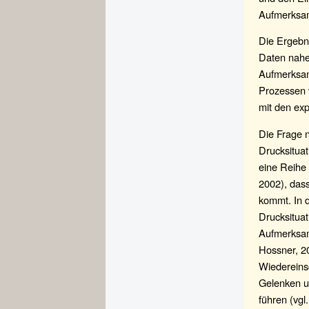
Aufmerksamk
Die Ergebni
Daten nah
Aufmerksam
Prozessen v
mit den ex
Die Frage 
Drucksitua
eine Reihe 
2002), das
kommt. In d
Drucksituat
Aufmerksamk
Hossner, 2
Wiedereins
Gelenken u
führen (vgl.