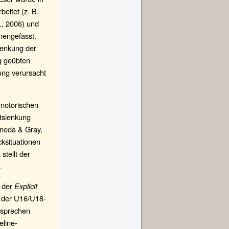
eitet (z. B.
., 2006) und
engefasst.
Lenkung der
g geübten
ung verursacht
 motorischen
tslenkung
taneda & Gray,
cksituationen
tellt der
.
n der
Explicit
n der U16/U18-
tsprechen
eline-