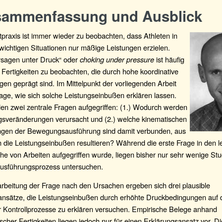
sammenfassung und Ausblick
tpraxis ist immer wieder zu beobachten, dass Athleten in
ichtigen Situationen nur mäßige Leistungen erzielen.
rsagen unter Druck“ oder
choking under pressure
ist häufig
 Fertigkeiten zu beobachten, die durch hohe koordinative
en geprägt sind. Im Mittelpunkt der vorliegenden Arbeit
rage, wie sich solche Leistungseinbußen erklären lassen.
en zwei zentrale Fragen aufgegriffen: (1.) Wodurch werden
ngsveränderungen verursacht und (2.) welche kinematischen
gen der Bewegungsausführung sind damit verbunden, aus
die Leistungseinbußen resultieren? Während die erste Frage in den l
ihe von Arbeiten aufgegriffen wurde, liegen bisher nur sehr wenige Stud
usführungsprozess untersuchen.
rbeitung der Frage nach den Ursachen ergeben sich drei plausible
ansätze, die Leistungseinbußen durch erhöhte Druckbedingungen auf
r Kontrollprozesse zu erklären versuchen. Empirische Belege anhand
scher Fertigkeiten liegen jedoch nur für einen Erklärungsansatz vor. D