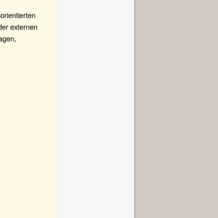
orientierten
der externen
agen,