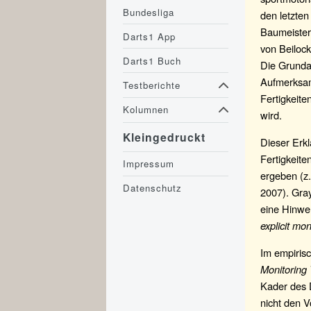
Bundesliga
den letzten
Baumeister,
Darts1 App
von Beiloc
Darts1 Buch
Die Grunda
Aufmerksam
Testberichte
Fertigkeite
Kolumnen
wird.
Kleingedruckt
Dieser Erkl
Fertigkeit
Impressum
ergeben (z.
Datenschutz
2007). Gray
eine Hinwe
explicit mon
Im empirisc
Monitoring
Kader des 
nicht den 