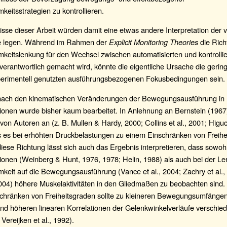
eitsstrategien zu kontrollieren.
sse dieser Arbeit würden damit eine etwas andere Interpretation der 
e legen. Während im Rahmen der
Explicit Monitoring Theories
die Rich
keitslenkung für den Wechsel zwischen automatisierten und kontrollie
erantwortlich gemacht wird, könnte die eigentliche Ursache die gering
perimentell genutzten ausführungsbezogenen Fokusbedingungen sein.
nach den kinematischen Veränderungen der Bewegungsausführung in
tionen wurde bisher kaum bearbeitet. In Anlehnung an Bernstein (196
von Autoren an (z. B. Mullen & Hardy, 2000; Collins et al., 2001; Higuch
s es bei erhöhten Druckbelastungen zu einem Einschränken von Freihe
iese Richtung lässt sich auch das Ergebnis interpretieren, dass sowohl
ionen (Weinberg & Hunt, 1976, 1978; Helin, 1988) als auch bei der L
eit auf die Bewegungsausführung (Vance et al., 2004; Zachry et al.,
004) höhere Muskelaktivitäten in den Gliedmaßen zu beobachten sind.
chränken von Freiheitsgraden sollte zu kleineren Bewegungsumfängen
nd höheren linearen Korrelationen der Gelenkwinkelverläufe verschie
 Vereijken et al., 1992).