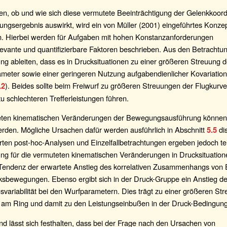
n, ob und wie sich diese vermutete Beeinträchtigung der Gelenkkoord
ngsergebnis auswirkt, wird ein von Müller (2001) eingeführtes Konze
en. Hierbei werden für Aufgaben mit hohen Konstanzanforderungen
levante und quantifizierbare Faktoren beschrieben. Aus den Betrachtun
ng ableiten, dass es in Drucksituationen zu einer größeren Streuung d
meter sowie einer geringeren Nutzung aufgabendienlicher Kovariation
). Beides sollte beim Freiwurf zu größeren Streuungen der Flugkurv
.2
u schlechteren Trefferleistungen führen.
eten kinematischen Veränderungen der Bewegungsausführung können 
erden. Mögliche Ursachen dafür werden ausführlich in Abschnitt
dis
5.5
ten post-hoc-Analysen und Einzelfallbetrachtungen ergeben jedoch te
ng für die vermuteten kinematischen Veränderungen in Drucksituatione
r Tendenz der erwartete Anstieg des korrelativen Zusammenhangs von 
sbewegungen. Ebenso ergibt sich in der Druck-Gruppe ein Anstieg de
variabilität bei den Wurfparametern. Dies trägt zu einer größeren St
 am Ring und damit zu den Leistungseinbußen in der Druck-Bedingung
d lässt sich festhalten, dass bei der Frage nach den Ursachen von