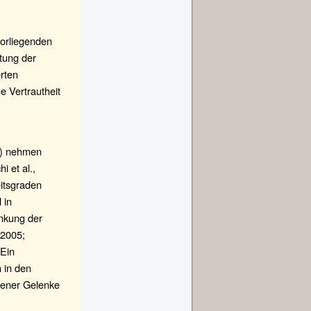
vorliegenden
tung der
rten
e Vertrautheit
7) nehmen
i et al.,
itsgraden
 in
enkung der
 2005;
 Ein
 in den
dener Gelenke