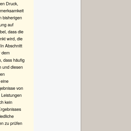
en Druck,
fmerksamkeit
n bisherigen
ung auf
ibel, dass die
kt wird, die
In Abschnitt
r dem
n, dass häufig
n und diesen
ten
 eine
gebnisse von
e Leistungen
ch kein
Ergebnisses
iedliche
en zu prüfen