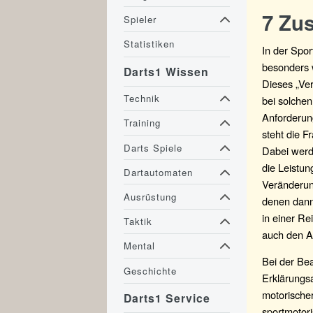
7 Zu
Spieler
Statistiken
In der Spor
besonders w
Darts1 Wissen
Dieses „Ve
Technik
bei solchen
Anforderung
Training
steht die F
Darts Spiele
Dabei werd
die Leistu
Dartautomaten
Veränderun
Ausrüstung
denen dann 
in einer Re
Taktik
auch den A
Mental
Bei der Bea
Geschichte
Erklärungs
motorische
Darts1 Service
sportmotori