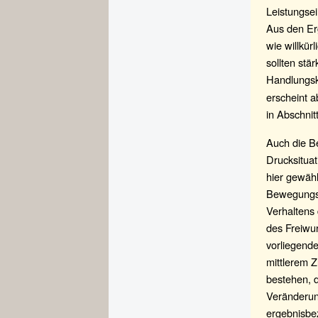
Leistungsei
Aus den Erg
wie willkür
sollten st
Handlungsko
erscheint 
in Abschnit
Auch die B
Drucksituat
hier gewäh
Bewegungse
Verhaltens 
des Freiwur
vorliegende
mittlerem Z
bestehen, d
Veränderun
ergebnisbe