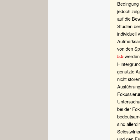
Bedingung 
jedoch zei
auf die Be
Studien be
individuell
Aufmerksam
von den Spi
werden 
5.5
Hintergrun
genutzte A
nicht störe
Ausführung
Fokussieru
Untersuchun
bei der Fok
bedeutsame
sind allerd
Selbstwirk
und den Ei