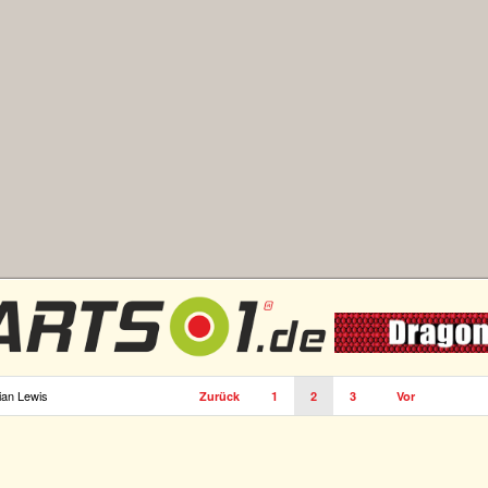
ian Lewis
Zurück
1
2
3
Vor