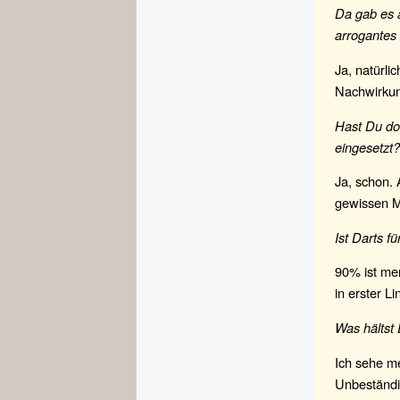
Da gab es a
arrogantes
Ja, natürli
Nachwirkun
Hast Du do
eingesetzt?
Ja, schon. 
gewissen M
Ist Darts f
90% ist men
in erster L
Was hältst
Ich sehe m
Unbeständi