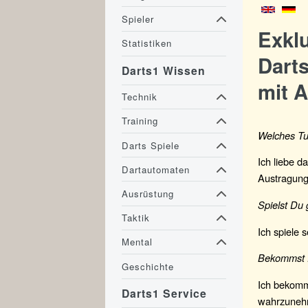
Spieler
Exkl
Statistiken
Darts
Darts1 Wissen
mit A
Technik
Training
Welches Tur
Darts Spiele
Ich liebe d
Dartautomaten
Austragung
Ausrüstung
Spielst Du
Taktik
Ich spiele 
Mental
Bekommst D
Geschichte
Ich bekomme
Darts1 Service
wahrzuneh