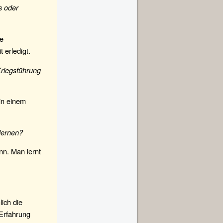
s oder
ge
 erledigt.
Kriegsführung
 in einem
 lernen?
nn. Man lernt
ich die
 Erfahrung