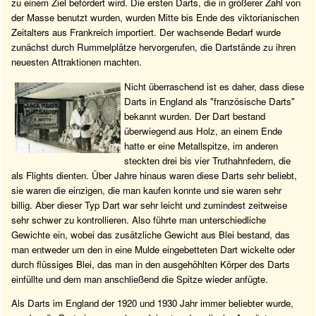
zu einem Ziel befördert wird. Die ersten Darts, die in größerer Zahl von
der Masse benutzt wurden, wurden Mitte bis Ende des viktorianischen
Zeitalters aus Frankreich importiert. Der wachsende Bedarf wurde
zunächst durch Rummelplätze hervorgerufen, die Dartstände zu ihren
neuesten Attraktionen machten.
Nicht überraschend ist es daher, dass diese
Darts in England als "französische Darts"
bekannt wurden. Der Dart bestand
überwiegend aus Holz, an einem Ende
hatte er eine Metallspitze, im anderen
steckten drei bis vier Truthahnfedern, die
als Flights dienten. Über Jahre hinaus waren diese Darts sehr beliebt,
sie waren die einzigen, die man kaufen konnte und sie waren sehr
billig. Aber dieser Typ Dart war sehr leicht und zumindest zeitweise
sehr schwer zu kontrollieren. Also führte man unterschiedliche
Gewichte ein, wobei das zusätzliche Gewicht aus Blei bestand, das
man entweder um den in eine Mulde eingebetteten Dart wickelte oder
durch flüssiges Blei, das man in den ausgehöhlten Körper des Darts
einfüllte und dem man anschließend die Spitze wieder anfügte.
Als Darts im England der 1920 und 1930 Jahr immer beliebter wurde,