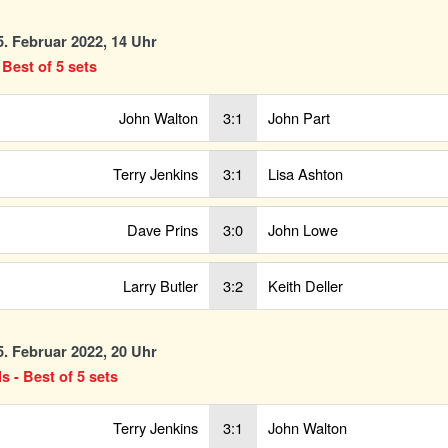
. Februar 2022, 14 Uhr
 Best of 5 sets
John Walton
3:1
John Part
Terry Jenkins
3:1
Lisa Ashton
Dave Prins
3:0
John Lowe
Larry Butler
3:2
Keith Deller
. Februar 2022, 20 Uhr
ls - Best of 5 sets
Terry Jenkins
3:1
John Walton