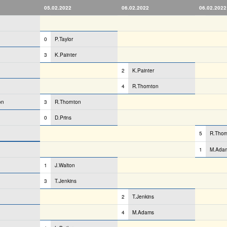
05.02.2022
06.02.2022
06.02.2022
0
P.Taylor
3
K.Painter
2
K.Painter
4
R.Thornton
on
3
R.Thornton
0
D.Prins
5
R.Thor
1
M.Ada
1
J.Walton
3
T.Jenkins
2
T.Jenkins
4
M.Adams