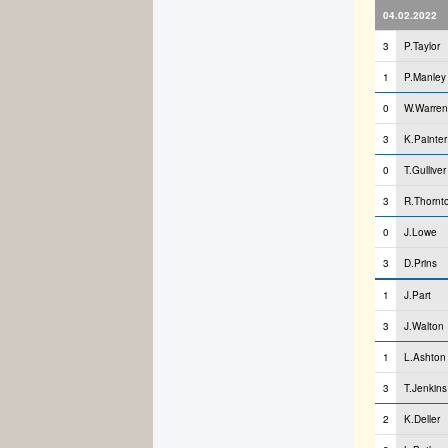
04.02.2022
3
P.Taylor
1
P.Manley
0
W.Warren
3
K.Painter
0
T.Gulliver
3
R.Thornt
0
J.Lowe
3
D.Prins
1
J.Part
3
J.Walton
1
L.Ashton
3
T.Jenkins
2
K.Deller