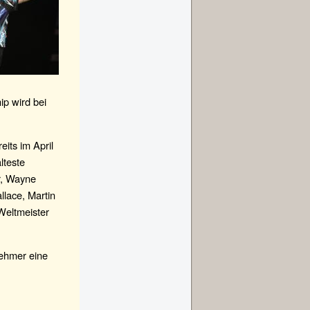
ip wird bei
its im April
lteste
r, Wayne
llace, Martin
Weltmeister
nehmer eine