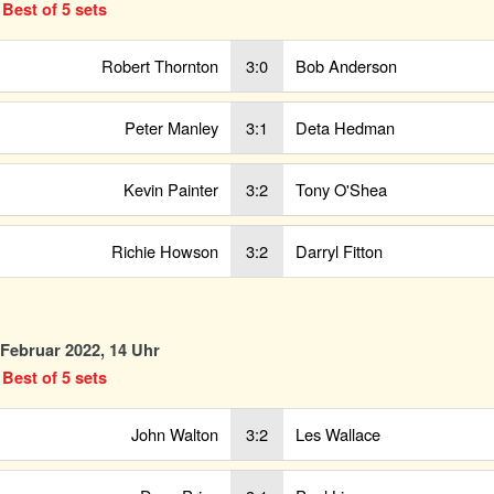
 Best of 5 sets
Robert Thornton
3:0
Bob Anderson
Peter Manley
3:1
Deta Hedman
Kevin Painter
3:2
Tony O'Shea
Richie Howson
3:2
Darryl Fitton
. Februar 2022, 14 Uhr
 Best of 5 sets
John Walton
3:2
Les Wallace