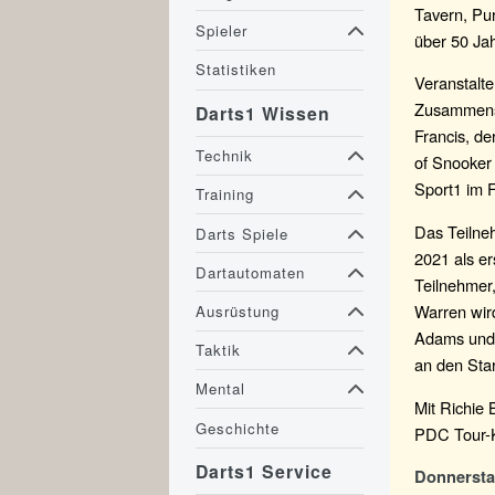
Tavern, Pur
Spieler
über 50 Ja
Statistiken
Veranstalte
Zusammensc
Darts1 Wissen
Francis, d
Technik
of Snooker 
Sport1 im 
Training
Das Teilneh
Darts Spiele
2021 als er
Dartautomaten
Teilnehmer
Warren wird
Ausrüstung
Adams und 
Taktik
an den Star
Mental
Mit Richie
Geschichte
PDC Tour-K
Darts1 Service
Donnerstag