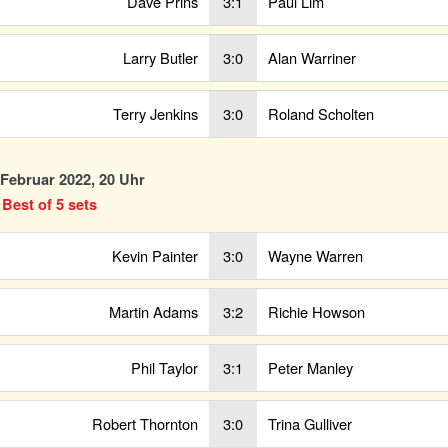
Dave Prins
3:1
Paul Lim
Larry Butler
3:0
Alan Warriner
Terry Jenkins
3:0
Roland Scholten
. Februar 2022, 20 Uhr
 Best of 5 sets
Kevin Painter
3:0
Wayne Warren
Martin Adams
3:2
Richie Howson
Phil Taylor
3:1
Peter Manley
Robert Thornton
3:0
Trina Gulliver