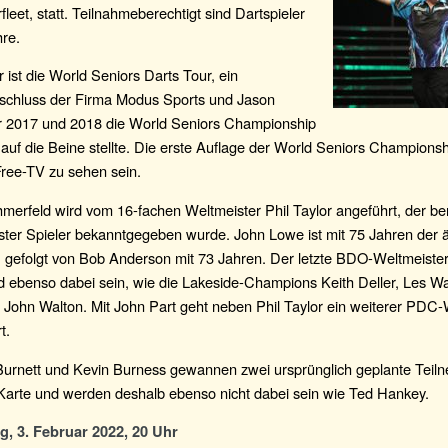
fleet, statt. Teilnahmeberechtigt sind Dartspieler
hre.
r ist die World Seniors Darts Tour, ein
hluss der Firma Modus Sports und Jason
er 2017 und 2018 die World Seniors Championship
auf die Beine stellte. Die erste Auflage der World Seniors Championsh
Free-TV zu sehen sein.
merfeld wird vom 16-fachen Weltmeister Phil Taylor angeführt, der bere
ster Spieler bekanntgegeben wurde. John Lowe ist mit 75 Jahren der ä
, gefolgt von Bob Anderson mit 73 Jahren. Der letzte BDO-Weltmeiste
 ebenso dabei sein, wie die Lakeside-Champions Keith Deller, Les Wa
John Walton. Mit John Part geht neben Phil Taylor ein weiterer PDC-
t.
 Burnett und Kevin Burness gewannen zwei ursprünglich geplante Teil
arte und werden deshalb ebenso nicht dabei sein wie Ted Hankey.
, 3. Februar 2022, 20 Uhr