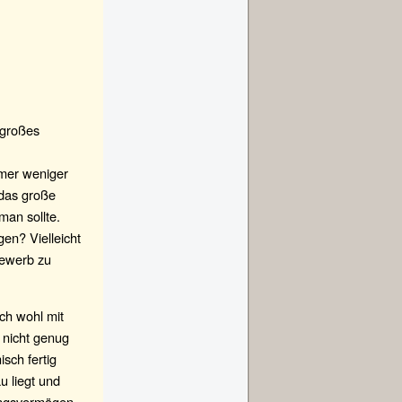
n großes
mmer weniger
 das große
man sollte.
gen? Vielleicht
bewerb zu
ich wohl mit
 nicht genug
isch fertig
 liegt und
tungsvermögen