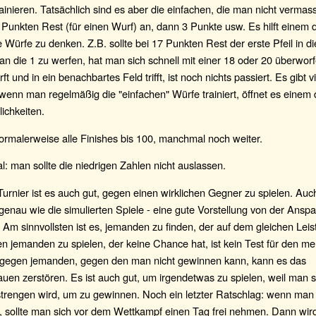
ainieren. Tatsächlich sind es aber die einfachen, die man nicht vermasse
 Punkten Rest (für einen Wurf) an, dann 3 Punkte usw. Es hilft einem d
Würfe zu denken. Z.B. sollte bei 17 Punkten Rest der erste Pfeil in d
an die 1 zu werfen, hat man sich schnell mit einer 18 oder 20 überwo
rft und in ein benachbartes Feld trifft, ist noch nichts passiert. Es gibt v
enn man regelmäßig die "einfachen" Würfe trainiert, öffnet es einem 
ichkeiten.
ormalerweise alle Finishes bis 100, manchmal noch weiter.
: man sollte die niedrigen Zahlen nicht auslassen.
urnier ist es auch gut, gegen einen wirklichen Gegner zu spielen. Auc
- genau wie die simulierten Spiele - eine gute Vorstellung von der Ans
Am sinnvollsten ist es, jemanden zu finden, der auf dem gleichen Lei
en jemanden zu spielen, der keine Chance hat, ist kein Test für den me
 gegen jemanden, gegen den man nicht gewinnen kann, kann es das
auen zerstören. Es ist auch gut, um irgendetwas zu spielen, weil man 
strengen wird, um zu gewinnen. Noch ein letzter Ratschlag: wenn man 
at, sollte man sich vor dem Wettkampf einen Tag frei nehmen. Dann wi