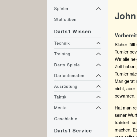
Spieler
John 
Statistiken
Darts1 Wissen
Vorbereit
Technik
Sicher fäll
Turnier bev
Training
Wir alle ne
Darts Spiele
Zeit haben,
Turnier näc
Dartautomaten
Man gerät i
Ausrüstung
nicht, abe
bewahren.
Taktik
Hat man reg
Mental
seiner Wur
Geschichte
trainiert, s
machen. Es
Darts1 Service
man sollte 