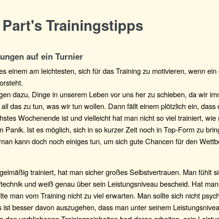
Part's Trainingstipps
ungen auf ein Turnier
t es einem am leichtesten, sich für das Training zu motivieren, wenn ei
orsteht.
igen dazu, Dinge in unserem Leben vor uns her zu schieben, da wir i
 all das zu tun, was wir tun wollen. Dann fällt einem plötzlich ein, dass
hstes Wochenende ist und vielleicht hat man nicht so viel trainiert, wie 
n Panik. Ist es möglich, sich in so kurzer Zeit noch in Top-Form zu brin
r man kann doch noch einiges tun, um sich gute Chancen für den Wett
elmäßig trainiert, hat man sicher großes Selbstvertrauen. Man fühlt s
ftechnik und weiß genau über sein Leistungsniveau bescheid. Hat man
ollte man vom Training nicht zu viel erwarten. Man sollte sich nicht psych
 ist besser davon auszugehen, dass man unter seinem Leistungsniveau
in den verbliebenen Trainingseinheiten hart daran arbeiten, sein Leis