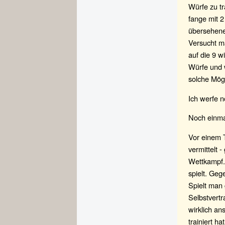
Würfe zu tr
fange mit 2
übersehene 
Versucht m
auf die 9 wi
Würfe und w
solche Mögl
Ich werfe n
Noch einmal
Vor einem T
vermittelt 
Wettkampf. 
spielt. Geg
Spielt man
Selbstvertr
wirklich an
trainiert h