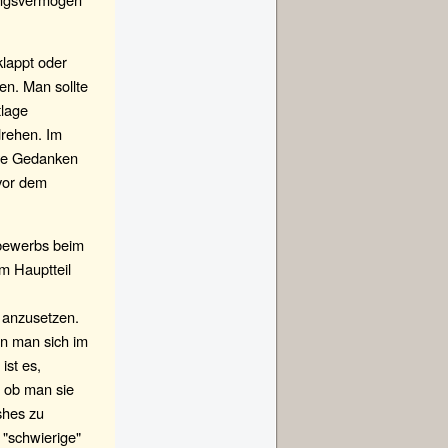
klappt oder
en. Man sollte
tlage
drehen. Im
ive Gedanken
 vor dem
tbewerbs beim
im Hauptteil
r anzusetzen.
nn man sich im
ist es,
, ob man sie
ishes zu
 "schwierige"