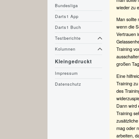
Bundesliga
wieder zu e
Darts1 App
Man sollte 
wenn die Sc
Darts1 Buch
Vertrauen i
Testberichte
Gelassenhei
Training vo
Kolumnen
ausschalten
Kleingedruckt
großen Tag
Impressum
Eine hilfr
Training zu
Datenschutz
des Traini
widerzuspie
Dann wird 
Training se
zusätzliche
mag oder ni
arbeiten, d