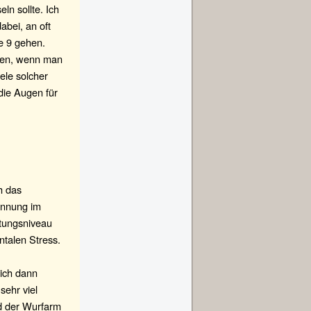
ln sollte. Ich
abei, an oft
ie 9 gehen.
rfen, wenn man
iele solcher
die Augen für
h das
pannung im
stungsniveau
ntalen Stress.
sich dann
sehr viel
rd der Wurfarm