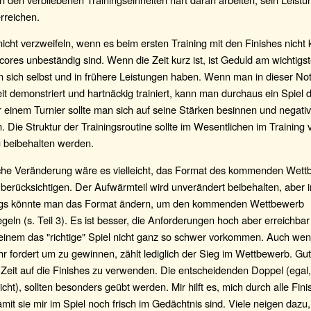
rreichen.
nicht verzweifeln, wenn es beim ersten Training mit den Finishes nicht 
ores unbeständig sind. Wenn die Zeit kurz ist, ist Geduld am wichtigst
n sich selbst und in frühere Leistungen haben. Wenn man in dieser No
t demonstriert und hartnäckig trainiert, kann man durchaus ein Spiel 
r einem Turnier sollte man sich auf seine Stärken besinnen und negat
. Die Struktur der Trainingsroutine sollte im Wesentlichen im Training
 beibehalten werden.
eiche Veränderung wäre es vielleicht, das Format des kommenden Wet
 berücksichtigen. Der Aufwärmteil wird unverändert beibehalten, aber 
ngs könnte man das Format ändern, um den kommenden Wettbewerb
geln (s. Teil 3). Es ist besser, die Anforderungen hoch aber erreichba
einem das "richtige" Spiel nicht ganz so schwer vorkommen. Auch we
hr fordert um zu gewinnen, zählt lediglich der Sieg im Wettbewerb. Gut 
 Zeit auf die Finishes zu verwenden. Die entscheidenden Doppel (egal
cht), sollten besonders geübt werden. Mir hilft es, mich durch alle Fin
amit sie mir im Spiel noch frisch im Gedächtnis sind. Viele neigen dazu,