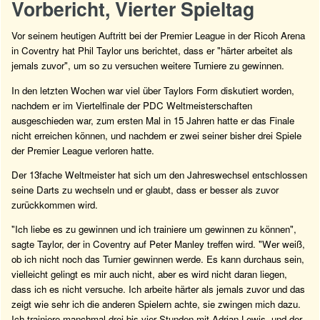
Vorbericht, Vierter Spieltag
Vor seinem heutigen Auftritt bei der Premier League in der Ricoh Arena
in Coventry hat Phil Taylor uns berichtet, dass er "härter arbeitet als
jemals zuvor", um so zu versuchen weitere Turniere zu gewinnen.
In den letzten Wochen war viel über Taylors Form diskutiert worden,
nachdem er im Viertelfinale der PDC Weltmeisterschaften
ausgeschieden war, zum ersten Mal in 15 Jahren hatte er das Finale
nicht erreichen können, und nachdem er zwei seiner bisher drei Spiele
der Premier League verloren hatte.
Der 13fache Weltmeister hat sich um den Jahreswechsel entschlossen
seine Darts zu wechseln und er glaubt, dass er besser als zuvor
zurückkommen wird.
"Ich liebe es zu gewinnen und ich trainiere um gewinnen zu können",
sagte Taylor, der in Coventry auf Peter Manley treffen wird. "Wer weiß,
ob ich nicht noch das Turnier gewinnen werde. Es kann durchaus sein,
vielleicht gelingt es mir auch nicht, aber es wird nicht daran liegen,
dass ich es nicht versuche. Ich arbeite härter als jemals zuvor und das
zeigt wie sehr ich die anderen Spielern achte, sie zwingen mich dazu.
Ich trainiere manchmal drei bis vier Stunden mit Adrian Lewis, und der