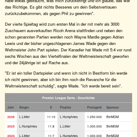
habe etwas gebraucht, was mich zurückbringt und ich glaube, das war
das Richtige. Es gibt nichts Besseres um dein Selbstvertrauen
zurückzubekommen, als gegen Phil zu gewinnen".
Der vierte Spieltag wird zum ersten Mal in der mit mehr als 3000
Zuschauern ausverkauften Ricoh Arena stattfinden und neben den
schon genannten Partien werden noch Wayne Mardle gegen Adrian
Lewis und der bisher ungeschlagenen James Wade gegen den
Weltmeister John Part spielen. Der Kanadier hat Wade mit 5:4 vor rund
sechs Wochen aus den Viertelfinalen der Weltmeisterschaft geworfen
und der 24jährige ist auf Rache aus.
"Er ist ein toller Dartspieler und wenn ich nicht in Bestform bin werde
ich nicht gewinnen, aber ich bin ihm noch die Revanche für die
Weltmeisterschaft schuldig", sagte Wade. "Ich werde bereit sein".
Premier League Darts - Geschichte
Jahr
Sieger
E
Finalist
Preisgeld
Sponsor
2026
L.Littler
11:10
L.Humphries
1.250.000
BetMGM
2025
L.Humphries
11:8
L.Littler
1.000.000
BetMGM
2024
L.Littler
11:7
L.Humphries
1.000.000
BetMGM