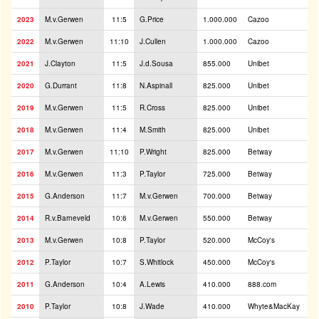
2023
M.v.Gerwen
11:5
G.Price
1.000.000
Cazoo
2022
M.v.Gerwen
11:10
J.Cullen
1.000.000
Cazoo
2021
J.Clayton
11:5
J.d.Sousa
855.000
Unibet
2020
G.Durrant
11:8
N.Aspinall
825.000
Unibet
2019
M.v.Gerwen
11:5
R.Cross
825.000
Unibet
2018
M.v.Gerwen
11:4
M.Smith
825.000
Unibet
2017
M.v.Gerwen
11:10
P.Wright
825.000
Betway
2016
M.v.Gerwen
11:3
P.Taylor
725.000
Betway
2015
G.Anderson
11:7
M.v.Gerwen
700.000
Betway
2014
R.v.Barneveld
10:6
M.v.Gerwen
550.000
Betway
2013
M.v.Gerwen
10:8
P.Taylor
520.000
McCoy's
2012
P.Taylor
10:7
S.Whitlock
450.000
McCoy's
2011
G.Anderson
10:4
A.Lewis
410.000
888.com
2010
P.Taylor
10:8
J.Wade
410.000
Whyte&MacKay