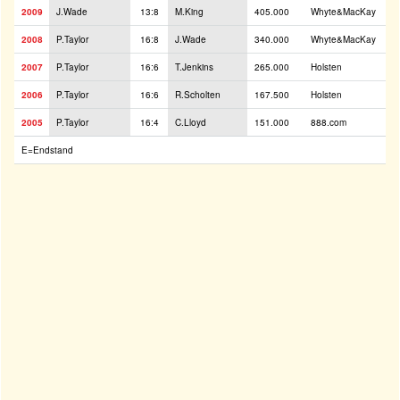
2009
J.Wade
13:8
M.King
405.000
Whyte&MacKay
2008
P.Taylor
16:8
J.Wade
340.000
Whyte&MacKay
2007
P.Taylor
16:6
T.Jenkins
265.000
Holsten
2006
P.Taylor
16:6
R.Scholten
167.500
Holsten
2005
P.Taylor
16:4
C.Lloyd
151.000
888.com
E=Endstand