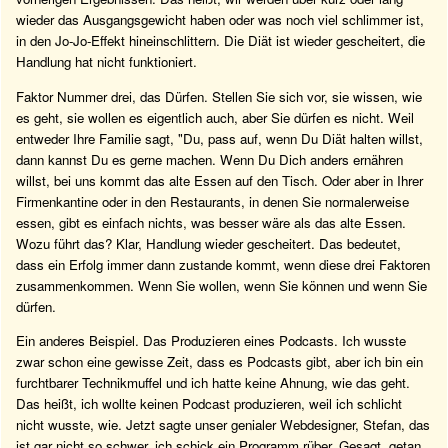
wieder das Ausgangsgewicht haben oder was noch viel schlimmer ist,
in den Jo-Jo-Effekt hineinschlittern. Die Diät ist wieder gescheitert, die
Handlung hat nicht funktioniert.
Faktor Nummer drei, das Dürfen. Stellen Sie sich vor, sie wissen, wie
es geht, sie wollen es eigentlich auch, aber Sie dürfen es nicht. Weil
entweder Ihre Familie sagt, "Du, pass auf, wenn Du Diät halten willst,
dann kannst Du es gerne machen. Wenn Du Dich anders ernähren
willst, bei uns kommt das alte Essen auf den Tisch. Oder aber in Ihrer
Firmenkantine oder in den Restaurants, in denen Sie normalerweise
essen, gibt es einfach nichts, was besser wäre als das alte Essen.
Wozu führt das? Klar, Handlung wieder gescheitert. Das bedeutet,
dass ein Erfolg immer dann zustande kommt, wenn diese drei Faktoren
zusammenkommen. Wenn Sie wollen, wenn Sie können und wenn Sie
dürfen.
Ein anderes Beispiel. Das Produzieren eines Podcasts. Ich wusste
zwar schon eine gewisse Zeit, dass es Podcasts gibt, aber ich bin ein
furchtbarer Technikmuffel und ich hatte keine Ahnung, wie das geht.
Das heißt, ich wollte keinen Podcast produzieren, weil ich schlicht
nicht wusste, wie. Jetzt sagte unser genialer Webdesigner, Stefan, das
ist gar nicht so schwer, ich schick ein Programm rüber. Gesagt, getan,