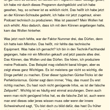
ich habe mir durch dieses Programm durchgeklickt und ich habe
gesehen, hey, so schwer ist es wirklich nicht. Das heißt ich habe jetzt
an der Können-Schraube gedreht, ich habe mir jetzt zugetraut, einen
Podcast technisch zu produzieren. Was ist passiert? Mein Wollen hat
sich erhöht. Also dadurch, dass ich mit dem Können angefangen hatte,
kam das Wollen hinterher.
Was jetzt noch fehlte, war der Faktor Nummer drei, das Dürfen, denn
ich hatte kein Mikrofon. Das heißt, mir fehlte das technische
Equipment. Was habe ich gemacht? Ich bin in den Technik-Fachhandel
gegangen, habe mir ein Mikrofon gekauft und jetzt passte alles drei.
Das Können, das Wollen und das Dürfen. Sie hören, ich produziere
meine Podcasts. Das Beispiel mag vielleicht banal klingen, aber es
zeigt etwas ganz Wichtiges. Es ist meistens gar nicht so wichtig, die
Dinge perfekt zu machen. Einer dieser typischen Günter-Tricks ist der
Perfektionismus. Günter sagt dann immer, "Hey, das musst Du erst
richtig machen, Du hast noch nicht genügende Infos, es ist der falsche
Zeitpunkt". Wichtig ist es häufig erst einmal anzufangen. Denn auch
wenn man nicht genügend Infos hat, es die falsche Zeit ist, auch wenn
man erst dieses oder jenes wissen muss oder wenn der innere
Schweinehund sagt, "Du bist doch zu blöd dafür, das hast Du früher