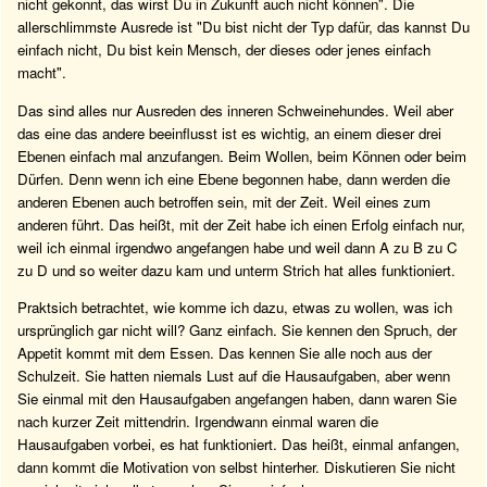
nicht gekonnt, das wirst Du in Zukunft auch nicht können". Die
allerschlimmste Ausrede ist "Du bist nicht der Typ dafür, das kannst Du
einfach nicht, Du bist kein Mensch, der dieses oder jenes einfach
macht".
Das sind alles nur Ausreden des inneren Schweinehundes. Weil aber
das eine das andere beeinflusst ist es wichtig, an einem dieser drei
Ebenen einfach mal anzufangen. Beim Wollen, beim Können oder beim
Dürfen. Denn wenn ich eine Ebene begonnen habe, dann werden die
anderen Ebenen auch betroffen sein, mit der Zeit. Weil eines zum
anderen führt. Das heißt, mit der Zeit habe ich einen Erfolg einfach nur,
weil ich einmal irgendwo angefangen habe und weil dann A zu B zu C
zu D und so weiter dazu kam und unterm Strich hat alles funktioniert.
Praktsich betrachtet, wie komme ich dazu, etwas zu wollen, was ich
ursprünglich gar nicht will? Ganz einfach. Sie kennen den Spruch, der
Appetit kommt mit dem Essen. Das kennen Sie alle noch aus der
Schulzeit. Sie hatten niemals Lust auf die Hausaufgaben, aber wenn
Sie einmal mit den Hausaufgaben angefangen haben, dann waren Sie
nach kurzer Zeit mittendrin. Irgendwann einmal waren die
Hausaufgaben vorbei, es hat funktioniert. Das heißt, einmal anfangen,
dann kommt die Motivation von selbst hinterher. Diskutieren Sie nicht