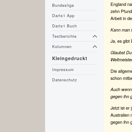
England na
Bundesliga
zehn Pfund 
Darts1 App
Arbeit in d
Darts1 Buch
Kann man i
Testberichte
Ja, es gibt
Kolumnen
Glaubst Du,
Kleingedruckt
Weltmeister
Impressum
Die allgeme
schon mitbe
Datenschutz
Auch wenn P
gegen ihn g
Jetzt ist e
Australien 
gegen ihn g