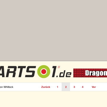
mon Whitlock
Zurück
1
2
3
4
Vor