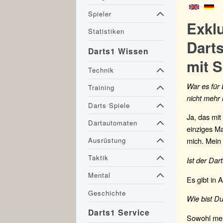
Spieler
Exkl
Statistiken
Darts
Darts1 Wissen
mit 
Technik
War es für
Training
nicht mehr 
Darts Spiele
Ja, das mit
Dartautomaten
einziges Ma
Ausrüstung
mich. Mein 
Taktik
Ist der Dar
Mental
Es gibt in 
Geschichte
Wie bist D
Darts1 Service
Sowohl mei