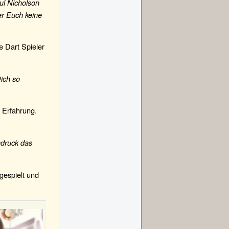
ul Nicholson
er Euch keine
te Dart Spieler
Dich so
r Erfahrung.
ndruck das
 gespielt und