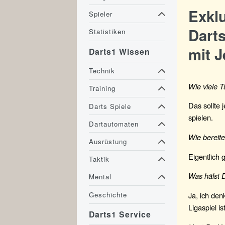
Exkl
Spieler
Darts
Statistiken
mit J
Darts1 Wissen
Technik
Wie viele T
Training
Das sollte 
Darts Spiele
spielen.
Dartautomaten
Wie bereite
Ausrüstung
Eigentlich 
Taktik
Was hälst D
Mental
Geschichte
Ja, ich den
Ligaspiel 
Darts1 Service