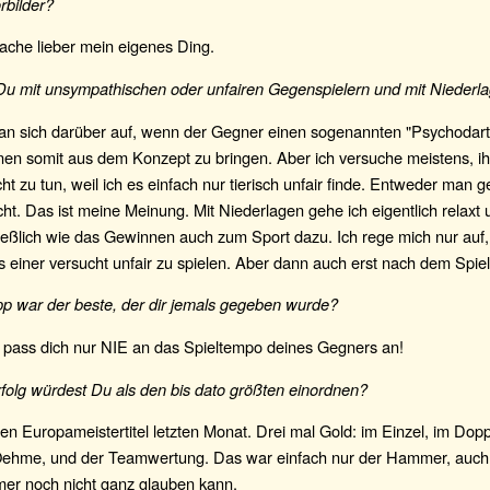
rbilder?
ache lieber mein eigenes Ding.
Du mit unsympathischen oder unfairen Gegenspielern und mit Nieder
an sich darüber auf, wenn der Gegner einen sogenannten "Psychodart"
inen somit aus dem Konzept zu bringen. Aber ich versuche meistens, i
cht zu tun, weil ich es einfach nur tierisch unfair finde. Entweder man g
cht. Das ist meine Meinung. Mit Niederlagen gehe ich eigentlich relaxt 
ießlich wie das Gewinnen auch zum Sport dazu. Ich rege mich nur auf
 einer versucht unfair zu spielen. Aber dann auch erst nach dem Spiel
pp war der beste, der dir jemals gegeben wurde?
, pass dich nur NIE an das Spieltempo deines Gegners an!
folg würdest Du als den bis dato größten einordnen?
en Europameistertitel letzten Monat. Drei mal Gold: im Einzel, im Dopp
ehme, und der Teamwertung. Das war einfach nur der Hammer, auch
mmer noch nicht ganz glauben kann.