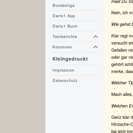
Hast Du Vo
Bundesliga
Nein, ich m
Darts1 App
Wie gehst 
Darts1 Buch
Klar regt m
Testberichte
versucht e
Kolumnen
Gefallen ni
oder gar ni
Kleingedruckt
gehört schl
Impressum
merke, dass
Datenschutz
Welcher Ti
Mach alles
Welchen Er
Ganz klar d
Hinzsche-O
bis jetzt i