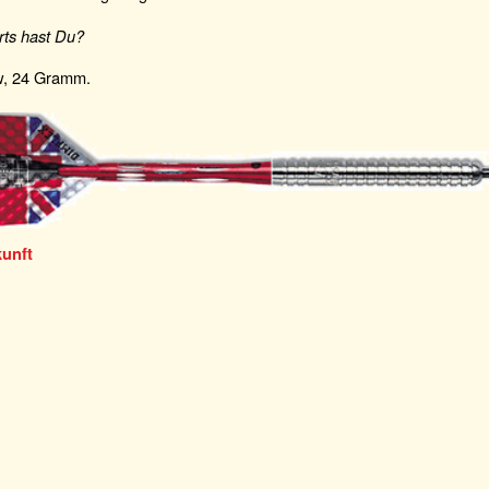
rts hast Du?
ow, 24 Gramm.
kunft