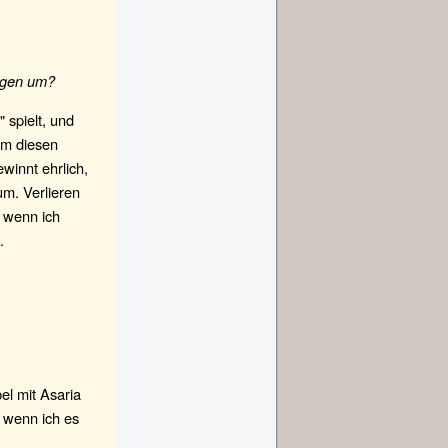
lagen um?
 spielt, und
hm diesen
ewinnt ehrlich,
um. Verlieren
, wenn ich
.
el mit Asaria
 wenn ich es