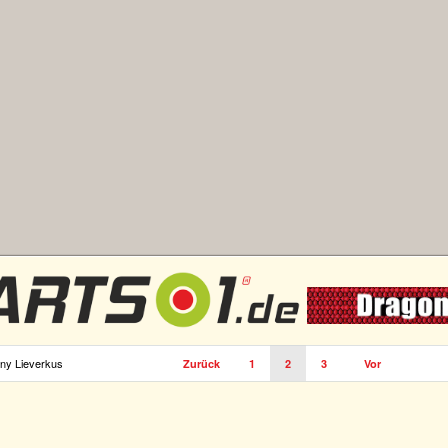
nny Lieverkus
Zurück
1
2
3
Vor