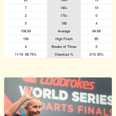
7
140+
10
2
170+
0
5
180
4
108.69
Average
94.68
156
High Finish
85
4
Breaks of Throw
0
11/16 68.75%
Checkout %
3/10 30%