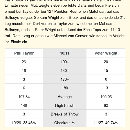
Er hatte neuen Mut, zeigte sieben perfekte Darts und bedankte sich
erneut bei Taylor, der bei 127 Punkten Rest einen Matchdart auf das
Bullseye vergab. So kam Wright zum Break und das entscheidende 21.
Leg musste her. Dort verfehlte Taylor zum wiederholten Mal das
Bullseye, sodass Peter Wright unter Jubel der Fans Tops zum 11:10
traf. Damit zog er genau wie Michael van Gerwen wie schon im Vorjahr
ins Finale ein.
Phil Taylor
10:11
Peter Wright
26
100+
20
16
140+
15
3
170+
0
6
180
13
107.34
Average
105.03
149
High Finish
62
3
Breaks of Throw
3
10/26 38.46%
Checkout %
11/27 40.74%