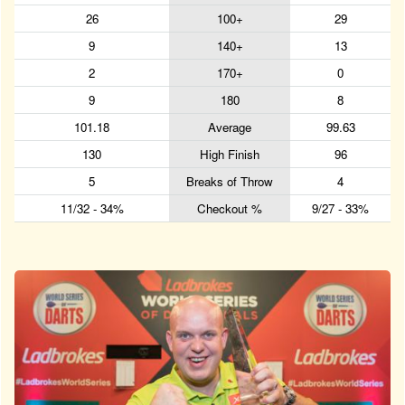
26
100+
29
9
140+
13
2
170+
0
9
180
8
101.18
Average
99.63
130
High Finish
96
5
Breaks of Throw
4
11/32 - 34%
Checkout %
9/27 - 33%