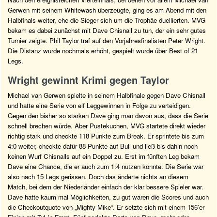
Gerwen mit seinem Whitewash überzeugte, ging es am Abend mit den
Halbfinals weiter, ehe die Sieger sich um die Trophäe duellierten. MVG
bekam es dabei zunächst mit Dave Chisnall zu tun, der ein sehr gutes
Turnier zeigte. Phil Taylor traf auf den Vorjahresfinalisten Peter Wright.
Die Distanz wurde nochmals erhöht, gespielt wurde über Best of 21
Legs.
Wright gewinnt Krimi gegen Taylor
Michael van Gerwen spielte in seinem Halbfinale gegen Dave Chisnall
und hatte eine Serie von elf Leggewinnen in Folge zu verteidigen.
Gegen den bisher so starken Dave ging man davon aus, dass die Serie
schnell brechen würde. Aber Pustekuchen, MVG startete direkt wieder
richtig stark und checkte 118 Punkte zum Break. Er sprintete bis zum
4:0 weiter, checkte dafür 88 Punkte auf Bull und ließ bis dahin noch
keinen Wurf Chisnalls auf ein Doppel zu. Erst im fünften Leg bekam
Dave eine Chance, die er auch zum 1:4 nutzen konnte. Die Serie war
also nach 15 Legs gerissen. Doch das änderte nichts an diesem
Match, bei dem der Niederländer einfach der klar bessere Spieler war.
Dave hatte kaum mal Möglichkeiten, zu gut waren die Scores und auch
die Checkoutquote von „Mighty Mike“. Er setzte sich mit einem 156’er