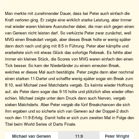
Man merkte mit zunehmender Dauer, dass bei Peter auch einfach die
Kraft verloren ging. Er zeigte eine wirklich starke Leistung, aber immer
mal wieder waren kleinere Ausrutscher dabei, die man sich gegen einen
van Gerwen nicht leisten darf. So verkürzte Peter zwar zunächst, weil
MVG einen Breakdart vergab, aber dieses Break holte er wenig später
dann doch nach und ging mit 8:5 in Führung. Peter aber kämpfte und
erarbeitete sich mit etwas Glück das sofortige Rebreak. Es fehlte aber
immer ein kleines Stück, die Scores von MVG waren einfach den einen
Tick besser. So kam der Niederländer zu einem erneuten Break,
welches er dieses Mal auch bestätigte. Peter zeigte dann aber nochmal
einen starken 11-Darter und schaffte wenig später sogar ein Break zum
8:10, weil Michael zwei Matchdarts vergab. Es keimte wieder Hoffnung
auf, als Peter dann sogar das 9:10 holte und plötzlich alles wieder offen
schien. Michael zeigte unter dem Druck dann auch Nerven, vergab
sieben Matchdarts. Aber Peter vergab die fünf Breakchancen die sich
ihm ergaben und so sicherte sich van Gerwen auf der Doppel-2 doch
noch den 11:9-Erfolg. Damit holte er sich zum zweiten Mal in Folge den
Titel beim World Series of Darts Finale.
Michael van Gerwen
11:9
Peter Wright