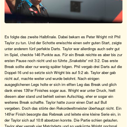
Es folgte das zweite Halbfinale. Dabei bekam es Peter Wright mit Phil
Taylor zu tun. Und der Schotte erwischte einen sehr guten Start, zeigte
unter anderem fünf perfekte Darts. Taylor war allerdings auch sehr gut
im Spiel, checkte 146 Punkte aus. Für ein Break reichte es aber bis zur
ersten Pause noch nicht und so führte „Snakebite“ mit 3:2. Das erste
Break sollte aber nur wenig später folgen. Phil vergab drei Darts auf die
Doppel-16 und so setzte sich Wright bis auf 5:2 ab. Taylor aber gab
nicht auf, machte weiter und wurde belohnt. Nach einigen
ausgeglichenen Legs holte er sich im elften Leg das Break und glich
dank eines 139’er Finishes sogar aus. Wright war unter Druck, hielt
diesem aber stand und behielt seinen Aufschlag, eher er sogar ein
weiteres Break schaffte. Taylor hatte zuvor einen Dart auf Bull
vergeben. Doch das störte den Rekordweltmeister überhaupt nicht. Ein
149’er Finish besorgte das Rebreak und leitete eine kleine Serie ein, in
der Taylor sich auf 10:8 absetzen konnte. Die Partie schien gelaufen.
Taylor aber vergab vier Matchdarts und so verkürzte Wright nochmal.