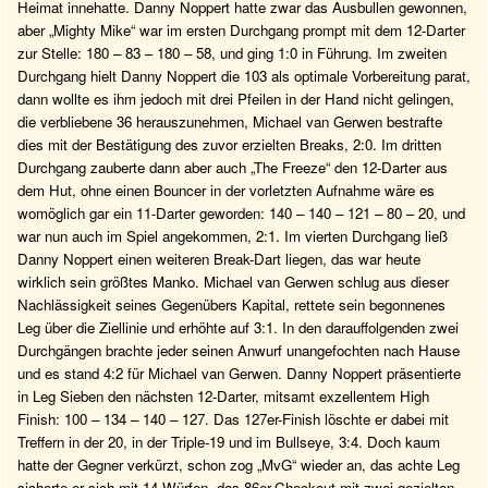
Heimat innehatte. Danny Noppert hatte zwar das Ausbullen gewonnen,
aber „Mighty Mike“ war im ersten Durchgang prompt mit dem 12-Darter
zur Stelle: 180 – 83 – 180 – 58, und ging 1:0 in Führung. Im zweiten
Durchgang hielt Danny Noppert die 103 als optimale Vorbereitung parat,
dann wollte es ihm jedoch mit drei Pfeilen in der Hand nicht gelingen,
die verbliebene 36 herauszunehmen, Michael van Gerwen bestrafte
dies mit der Bestätigung des zuvor erzielten Breaks, 2:0. Im dritten
Durchgang zauberte dann aber auch „The Freeze“ den 12-Darter aus
dem Hut, ohne einen Bouncer in der vorletzten Aufnahme wäre es
womöglich gar ein 11-Darter geworden: 140 – 140 – 121 – 80 – 20, und
war nun auch im Spiel angekommen, 2:1. Im vierten Durchgang ließ
Danny Noppert einen weiteren Break-Dart liegen, das war heute
wirklich sein größtes Manko. Michael van Gerwen schlug aus dieser
Nachlässigkeit seines Gegenübers Kapital, rettete sein begonnenes
Leg über die Ziellinie und erhöhte auf 3:1. In den darauffolgenden zwei
Durchgängen brachte jeder seinen Anwurf unangefochten nach Hause
und es stand 4:2 für Michael van Gerwen. Danny Noppert präsentierte
in Leg Sieben den nächsten 12-Darter, mitsamt exzellentem High
Finish: 100 – 134 – 140 – 127. Das 127er-Finish löschte er dabei mit
Treffern in der 20, in der Triple-19 und im Bullseye, 3:4. Doch kaum
hatte der Gegner verkürzt, schon zog „MvG“ wieder an, das achte Leg
sicherte er sich mit 14 Würfen, das 86er-Checkout mit zwei gezielten