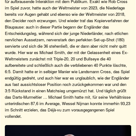
für aufbrausende Interaktion mit dem Publikum. Exakt wie Rob Cross
im Spiel zuvor, hatte auch der Weltmeister von 2023, die Niederlage
bereits vor Augen gehabt und ebenso wie der Weltmeister von 2018,
den Decider noch erzwungen. Und wieder traf das Kopierverfahren der
Blaupause: auch in dieser Partie begann der Engländer das
Entscheidungsleg, während sich der junge Niederländer, nach etlichen
nervlichen Aussetzern, nervenstark den perfekten Set-up-Shot (180)
servierte und sich die 36 stehenließ, die er dann aber nicht mehr quitt
wurde. Hier war es Michael Smith, der mit der Gelassenheit eines Ex-
Weltmeisters zunächst mit Triple-20, 20 und Bullseye die 40
aufbereitete und schließlich auch die verbliebenen 40 Punkte löschte,
6:5. Damit hatte er in selbiger Manier wie Landsmann Cross, das Spiel
endgültig gedreht, und auch hier war es unglaublich, wie der Engländer
aus fast aussichtsloser Position noch zurückgekommen war und den
3:5 Rückstand in einen Matchsieg umgemünzt hat. Und täglich grüßt
das Darts-Murmeltier … Michael Smith hatte mit, für seine Verhältnisse
unterirdischen 87,6 im Average, Wessel Nijman konnte immerhin 93,23
im Schnitt erzielen, das Déjà-vu zum vorausgegangenen Spiel
vollendet.