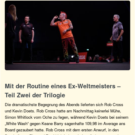
Mit der Routine eines Ex-Weltmeisters –
Teil Zwei der Trilogie
Die dramatischste Begegnung des Abends lieferten sich Rob Cross
und Kevin Doets. Rob Cross hatte am Nachmittag keinerlei Mühe,
Simon Whitlock vom Oche zu fegen, während Kevin Doets bei seinem
„White Wash“ gegen Keane Barry sagenhafte 109,98 im Average ans
Board gezaubert hatte. Rob Cross mit dem ersten Anwurf, in den