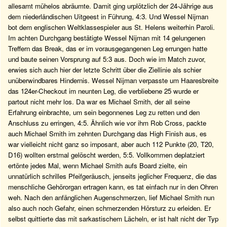
allesamt mühelos abräumte. Damit ging urplötzlich der 24-Jährige aus
dem niederländischen Uitgeest in Führung, 4:3. Und Wessel Nijman
bot dem englischen Weltklassespieler aus St. Helens weiterhin Paroli.
Im achten Durchgang bestätigte Wessel Nijman mit 14 gelungenen
Treffern das Break, das er im vorausgegangenen Leg errungen hatte
und baute seinen Vorsprung auf 5:3 aus. Doch wie im Match zuvor,
erwies sich auch hier der letzte Schritt über die Ziellinie als schier
unüberwindbares Hindernis. Wessel Nijman verpasste um Haaresbreite
das 124er-Checkout im neunten Leg, die verbliebene 25 wurde er
partout nicht mehr los. Da war es Michael Smith, der all seine
Erfahrung einbrachte, um sein begonnenes Leg zu retten und den
Anschluss zu erringen, 4:5. Ähnlich wie vor ihm Rob Cross, packte
auch Michael Smith im zehnten Durchgang das High Finish aus, es
war vielleicht nicht ganz so imposant, aber auch 112 Punkte (20, T20,
D16) wollten erstmal gelöscht werden, 5:5. Vollkommen deplatziert
ertönte jedes Mal, wenn Michael Smith aufs Board zielte, ein
unnatürlich schrilles Pfeifgeräusch, jenseits jeglicher Frequenz, die das
menschliche Gehörorgan ertragen kann, es tat einfach nur in den Ohren
weh. Nach den anfänglichen Augenschmerzen, lief Michael Smith nun
also auch noch Gefahr, einen schmerzenden Hörsturz zu erleiden. Er
selbst quittierte das mit sarkastischem Lächeln, er ist halt nicht der Typ