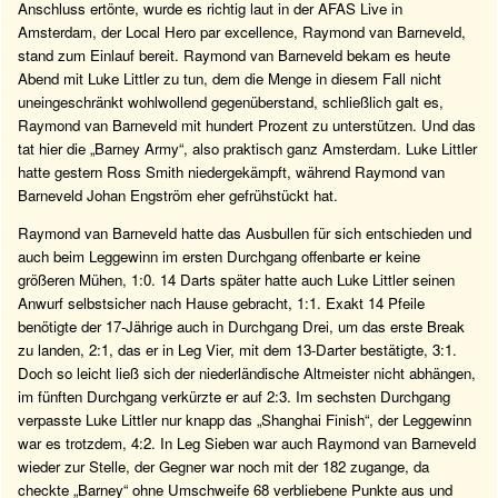
Anschluss ertönte, wurde es richtig laut in der AFAS Live in
Amsterdam, der Local Hero par excellence, Raymond van Barneveld,
stand zum Einlauf bereit. Raymond van Barneveld bekam es heute
Abend mit Luke Littler zu tun, dem die Menge in diesem Fall nicht
uneingeschränkt wohlwollend gegenüberstand, schließlich galt es,
Raymond van Barneveld mit hundert Prozent zu unterstützen. Und das
tat hier die „Barney Army“, also praktisch ganz Amsterdam. Luke Littler
hatte gestern Ross Smith niedergekämpft, während Raymond van
Barneveld Johan Engström eher gefrühstückt hat.
Raymond van Barneveld hatte das Ausbullen für sich entschieden und
auch beim Leggewinn im ersten Durchgang offenbarte er keine
größeren Mühen, 1:0. 14 Darts später hatte auch Luke Littler seinen
Anwurf selbstsicher nach Hause gebracht, 1:1. Exakt 14 Pfeile
benötigte der 17-Jährige auch in Durchgang Drei, um das erste Break
zu landen, 2:1, das er in Leg Vier, mit dem 13-Darter bestätigte, 3:1.
Doch so leicht ließ sich der niederländische Altmeister nicht abhängen,
im fünften Durchgang verkürzte er auf 2:3. Im sechsten Durchgang
verpasste Luke Littler nur knapp das „Shanghai Finish“, der Leggewinn
war es trotzdem, 4:2. In Leg Sieben war auch Raymond van Barneveld
wieder zur Stelle, der Gegner war noch mit der 182 zugange, da
checkte „Barney“ ohne Umschweife 68 verbliebene Punkte aus und