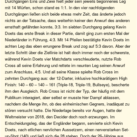
Durchgängen Eins und Zwei hielt jeder sein jeweils begonnenes Leg
mit 14 Würfen, schon stand es 1:1. In den vier nachfolgenden
Durchgängen ließen sich beide etwas mehr Zeit, das änderte jedoch
nichts an der Tatsache, dass weiterhin keiner den Anwurf des anderen
ernsthaft gefährden konnte, 3:3. Im siebten Durchgang gelang Kevin
Doets das erste Break in dieser Partie, damit ging zum ersten Mal der
Niederländer in Führung, 4:3. Mit 14 Pfeilen bestätigte Kevin Doets im
achten Leg das eben errungene Break und zog auf 5:3 davon. Aber der
letzte Schritt über die Ziellinie ist halt doch immer noch der schwerste,
während Kevin Doets vier Matchdarts verschleuderte, nutzte Rob
Cross all seine Erfahrung und rettete im neunten Leg seinen Anwurf
zum Anschluss, 4:5. Und all seine Klasse spielte Rob Cross im
zehnten Durchgang aus: der 12-Darter, inklusive hochkarätigem High
Finish: 140 – 60 – 140 – 161 (Triple-18, Triple-19, Bullseye), bescherte
ihm den Ausgleich. Rob Cross ist nicht der Typ, der häufig mit dem
Publikum interagiert, aber selbst er musste hier Dampf ablassen,
nachdem die Menge ihn, ob des einheimischen Gegners, inadäquat zu
stören versucht hatte. Die Niederlage bereits vor Augen, hatte der
Weltmeister von 2018, den Decider doch noch erzwungen. Im
Entscheidungsleg, das der Engländer begann, servierte sich Kevin
Doets, nach etlichen nervlichen Aussetzern, einen nervenstarken Set-
up-Shot (140) und ließ sich die 28 stehen. Doch der 26-Jährige aus