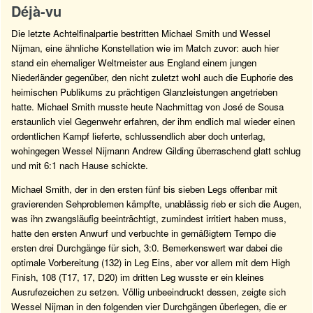
Déjà-vu
Die letzte Achtelfinalpartie bestritten Michael Smith und Wessel
Nijman, eine ähnliche Konstellation wie im Match zuvor: auch hier
stand ein ehemaliger Weltmeister aus England einem jungen
Niederländer gegenüber, den nicht zuletzt wohl auch die Euphorie des
heimischen Publikums zu prächtigen Glanzleistungen angetrieben
hatte. Michael Smith musste heute Nachmittag von José de Sousa
erstaunlich viel Gegenwehr erfahren, der ihm endlich mal wieder einen
ordentlichen Kampf lieferte, schlussendlich aber doch unterlag,
wohingegen Wessel Nijmann Andrew Gilding überraschend glatt schlug
und mit 6:1 nach Hause schickte.
Michael Smith, der in den ersten fünf bis sieben Legs offenbar mit
gravierenden Sehproblemen kämpfte, unablässig rieb er sich die Augen,
was ihn zwangsläufig beeinträchtigt, zumindest irritiert haben muss,
hatte den ersten Anwurf und verbuchte in gemäßigtem Tempo die
ersten drei Durchgänge für sich, 3:0. Bemerkenswert war dabei die
optimale Vorbereitung (132) in Leg Eins, aber vor allem mit dem High
Finish, 108 (T17, 17, D20) im dritten Leg wusste er ein kleines
Ausrufezeichen zu setzen. Völlig unbeeindruckt dessen, zeigte sich
Wessel Nijman in den folgenden vier Durchgängen überlegen, die er