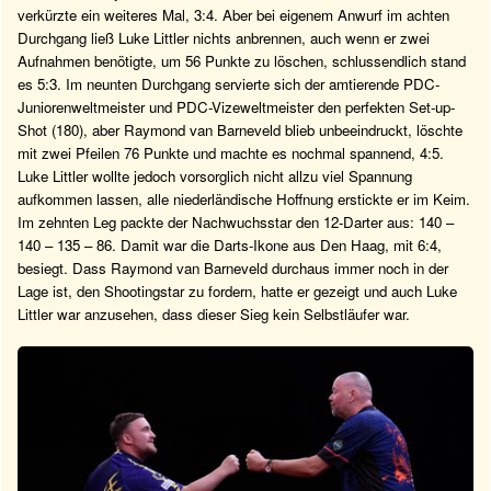
verkürzte ein weiteres Mal, 3:4. Aber bei eigenem Anwurf im achten
Durchgang ließ Luke Littler nichts anbrennen, auch wenn er zwei
Aufnahmen benötigte, um 56 Punkte zu löschen, schlussendlich stand
es 5:3. Im neunten Durchgang servierte sich der amtierende PDC-
Juniorenweltmeister und PDC-Vizeweltmeister den perfekten Set-up-
Shot (180), aber Raymond van Barneveld blieb unbeeindruckt, löschte
mit zwei Pfeilen 76 Punkte und machte es nochmal spannend, 4:5.
Luke Littler wollte jedoch vorsorglich nicht allzu viel Spannung
aufkommen lassen, alle niederländische Hoffnung erstickte er im Keim.
Im zehnten Leg packte der Nachwuchsstar den 12-Darter aus: 140 –
140 – 135 – 86. Damit war die Darts-Ikone aus Den Haag, mit 6:4,
besiegt. Dass Raymond van Barneveld durchaus immer noch in der
Lage ist, den Shootingstar zu fordern, hatte er gezeigt und auch Luke
Littler war anzusehen, dass dieser Sieg kein Selbstläufer war.