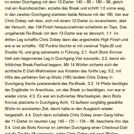
im ersten Durchgang mit dem 12-Darter: 140 – 85 – 180 – 96, gleich
mal ein Ausrufezeichen, erzielte das Break und schritt 1:0 vorne weg.
In den zweiten Durchgang starteten beide Akteure mit der 180, hier war
Chris Dobey nah dran, sich mit einem 12-Darter zu revanchieren, aber
der Versuch, das 134-Finish herauszunehmen scheiterte an Tops. Das
umgehende Re-Break mit dem 13-Darter war es dennoch, 1:1. Im
dritten Leg schaffte Chris Dobey dann das angestrebte High Finish und
wie er es schaffte. 152 Punkte löschte er mit zweimal Triple-20 und
Double-16, und ging seinerseits in Führung, 2:1. Auch Boris Krcmar
hielt sein begonnenes Leg in Durchgang Vier souverän, 2:2, bevor ein
fröhliches Break-Festival begann. Mit 14 Würfen sicherte sich der
achtfache E-Dart-Weltmeister aus Kroatien das fünfte Leg, 3:2, mit
Hilfe des perfekten Set-up-Shots (180) landete Chris Dobey in
Durchgang Sechs postwendend das Re-Break, 3:3. 14 Pfeile benötigte
der Engländer im Anschluss, um das Break zu bestätigen, nun war er
wieder vorne, 4:3. Es war ein kultiviertes Wechselspiel, denn Boris
Krcmar platzierte in Durchgang Acht, 13 äußerst sorgfältig gewählte
Würfe im anvisierten Ziel, damit hatte er den Ausgleich wieder
hergestellt, 4.4. Doch dann schaltete Chris Dobey einen Gang höher,
der 11-Darter im neunten Leg: 140 – 131 – 134 – 96, bescherte ihm das
5:4. Und als Boris Krcmar im zehnten Durchgang einen Checkout-Dart
auf die Double-18 verpasste, nahm Chris Dobey mit zwei Pfeilen