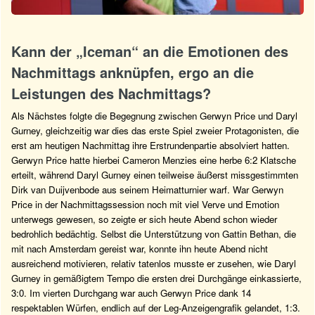
Kann der „Iceman“ an die Emotionen des
Nachmittags anknüpfen, ergo an die
Leistungen des Nachmittags?
Als Nächstes folgte die Begegnung zwischen Gerwyn Price und Daryl
Gurney, gleichzeitig war dies das erste Spiel zweier Protagonisten, die
erst am heutigen Nachmittag ihre Erstrundenpartie absolviert hatten.
Gerwyn Price hatte hierbei Cameron Menzies eine herbe 6:2 Klatsche
erteilt, während Daryl Gurney einen teilweise äußerst missgestimmten
Dirk van Duijvenbode aus seinem Heimatturnier warf. War Gerwyn
Price in der Nachmittagssession noch mit viel Verve und Emotion
unterwegs gewesen, so zeigte er sich heute Abend schon wieder
bedrohlich bedächtig. Selbst die Unterstützung von Gattin Bethan, die
mit nach Amsterdam gereist war, konnte ihn heute Abend nicht
ausreichend motivieren, relativ tatenlos musste er zusehen, wie Daryl
Gurney in gemäßigtem Tempo die ersten drei Durchgänge einkassierte,
3:0. Im vierten Durchgang war auch Gerwyn Price dank 14
respektablen Würfen, endlich auf der Leg-Anzeigengrafik gelandet, 1:3.