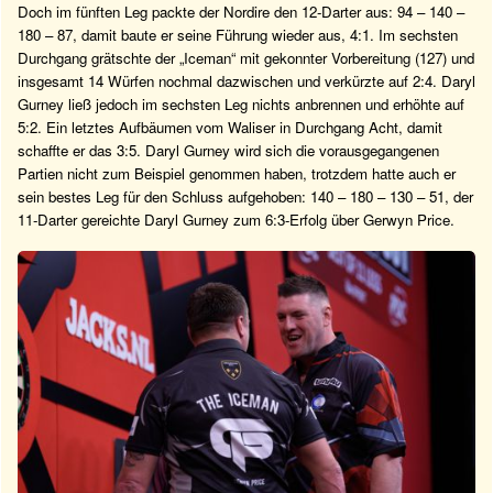
Doch im fünften Leg packte der Nordire den 12-Darter aus: 94 – 140 –
180 – 87, damit baute er seine Führung wieder aus, 4:1. Im sechsten
Durchgang grätschte der „Iceman“ mit gekonnter Vorbereitung (127) und
insgesamt 14 Würfen nochmal dazwischen und verkürzte auf 2:4. Daryl
Gurney ließ jedoch im sechsten Leg nichts anbrennen und erhöhte auf
5:2. Ein letztes Aufbäumen vom Waliser in Durchgang Acht, damit
schaffte er das 3:5. Daryl Gurney wird sich die vorausgegangenen
Partien nicht zum Beispiel genommen haben, trotzdem hatte auch er
sein bestes Leg für den Schluss aufgehoben: 140 – 180 – 130 – 51, der
11-Darter gereichte Daryl Gurney zum 6:3-Erfolg über Gerwyn Price.