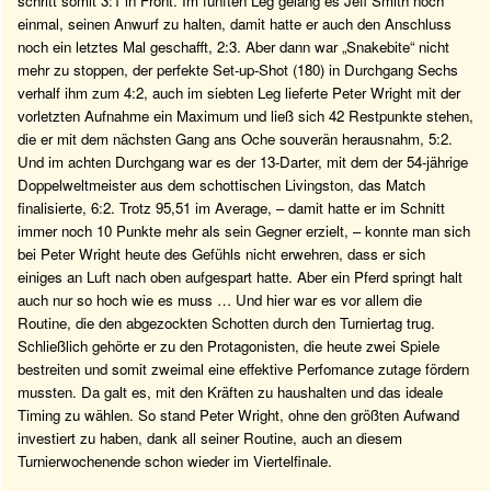
schritt somit 3:1 in Front. Im fünften Leg gelang es Jeff Smith noch
einmal, seinen Anwurf zu halten, damit hatte er auch den Anschluss
noch ein letztes Mal geschafft, 2:3. Aber dann war „Snakebite“ nicht
mehr zu stoppen, der perfekte Set-up-Shot (180) in Durchgang Sechs
verhalf ihm zum 4:2, auch im siebten Leg lieferte Peter Wright mit der
vorletzten Aufnahme ein Maximum und ließ sich 42 Restpunkte stehen,
die er mit dem nächsten Gang ans Oche souverän herausnahm, 5:2.
Und im achten Durchgang war es der 13-Darter, mit dem der 54-jährige
Doppelweltmeister aus dem schottischen Livingston, das Match
finalisierte, 6:2. Trotz 95,51 im Average, – damit hatte er im Schnitt
immer noch 10 Punkte mehr als sein Gegner erzielt, – konnte man sich
bei Peter Wright heute des Gefühls nicht erwehren, dass er sich
einiges an Luft nach oben aufgespart hatte. Aber ein Pferd springt halt
auch nur so hoch wie es muss … Und hier war es vor allem die
Routine, die den abgezockten Schotten durch den Turniertag trug.
Schließlich gehörte er zu den Protagonisten, die heute zwei Spiele
bestreiten und somit zweimal eine effektive Perfomance zutage fördern
mussten. Da galt es, mit den Kräften zu haushalten und das ideale
Timing zu wählen. So stand Peter Wright, ohne den größten Aufwand
investiert zu haben, dank all seiner Routine, auch an diesem
Turnierwochenende schon wieder im Viertelfinale.