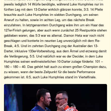
jeweils lediglich 14 Würfe benötigte, während Luke Humphries nur im
fünften Leg mit dem 13-Darter wirklich glänzen konnte, 3:3. 14 Pfeile
brauchte auch Luke Humphries im siebten Durchgang, um seinen
Anwurf zu halten, sowie im achten Leg, um das nächste Break
einzufahren. In letztgenanntem Durchgang wäre ihm um ein Haar das
127er-Finish gelungen, aber auch wenn zunächst 25 Restpunkte stehen
geblieben waren, das 5:3 war es allemal. Damon Heta war noch nicht
geschlagen und konterte im neunten Leg unverzüglich mit dem Re-
Break, 4:5. Und im zehnten Durchgang zog der Australier den 13-
Darter, inklusive 133er-Vorbereitung, aus dem Ärmel und erzwang damit
die Verlängerung, 5:5. Und natürlich war es der Decider, in dem Luke
Humphries seinen weltmeisterlichen 10-Darter zutage förderte: 101 –
180 – 180 – 40. Das gehört halt auch zu einem großen Champion dazu,
zu wissen, wann der beste Zeitpunkt für die beste Performance
gekommen ist. 6:5, auch Luke Humphries stand im Viertelfinale.