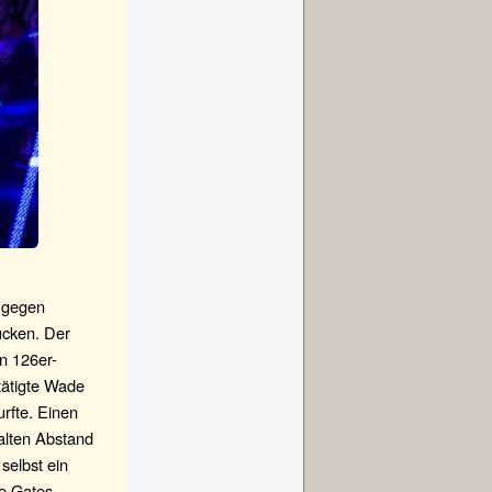
r gegen
ucken. Der
n 126er-
tätigte Wade
rfte. Einen
alten Abstand
selbst ein
te Gates