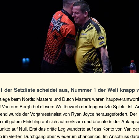
 der Setzliste scheidet aus, Nummer 1 der Welt knapp w
rsiege beim Nordic Masters und Dutch Masters waren hauptverantwortli
i Van den Bergh bei diesem Wettbewerb der topgesetzte Spieler ist. 
nd wurde der Vorjahresfinalist von Ryan Joyce herausgefordert. Der
h mit gutem Finishing auf sich aufmerksam und brachte in der Anfang
nkte auf Null. Erst das dritte Leg wanderte auf das Konto von Van de
ieb im vierten Durchgang aber wiederum chancenlos. Im Anschluss dara