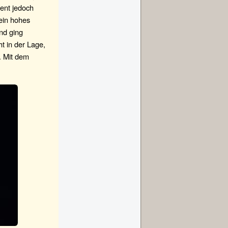
ent jedoch
 ein hohes
nd ging
t in der Lage,
. Mit dem