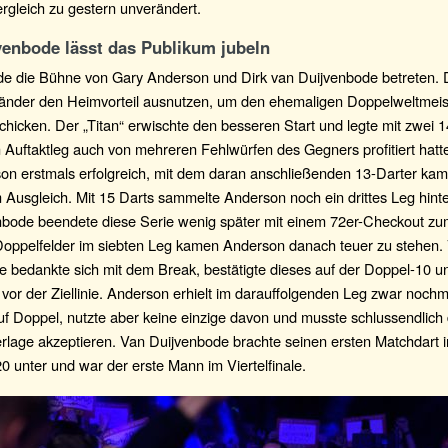
rgleich zu gestern unverändert.
venbode lässt das Publikum jubeln
de die Bühne von Gary Anderson und Dirk van Duijvenbode betreten. D
länder den Heimvorteil ausnutzen, um den ehemaligen Doppelweltmeis
hicken. Der „Titan“ erwischte den besseren Start und legte mit zwei 1
 Auftaktleg auch von mehreren Fehlwürfen des Gegners profitiert hatt
on erstmals erfolgreich, mit dem daran anschließenden 13-Darter kam
 Ausgleich. Mit 15 Darts sammelte Anderson noch ein drittes Leg hinte
nbode beendete diese Serie wenig später mit einem 72er-Checkout zum
Doppelfelder im siebten Leg kamen Anderson danach teuer zu stehen.
e bedankte sich mit dem Break, bestätigte dieses auf der Doppel-10 u
 vor der Ziellinie. Anderson erhielt im darauffolgenden Leg zwar nochm
f Doppel, nutzte aber keine einzige davon und musste schlussendlich 
rlage akzeptieren. Van Duijvenbode brachte seinen ersten Matchdart i
0 unter und war der erste Mann im Viertelfinale.