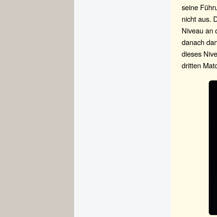
seine Führ
nicht aus. 
Niveau an d
danach dank
dieses Niv
dritten Mat