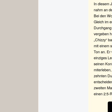
In diesem J
nahm an den
Bei den Wor
Gleich im e
Durchgang 
vergeben h
„Chizzy“ ba
mit einem s
Ton an. Er 
einziges L
seinen Konk
miterleben,
zehnten Du
entscheiden
zweiten Mat
einen 2:5-