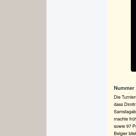
Nummer 1
Die Turnie
dass Dimitr
Samstagabe
machte frü
sowie 97 Pu
Belgier bl