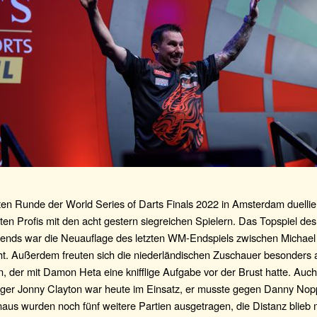
ten Runde der World Series of Darts Finals 2022 in Amsterdam duellier
ten Profis mit den acht gestern siegreichen Spielern. Das Topspiel de
nds war die Neuauflage des letzten WM-Endspiels zwischen Michael
ht. Außerdem freuten sich die niederländischen Zuschauer besonders 
 der mit Damon Heta eine knifflige Aufgabe vor der Brust hatte. Auch
diger Jonny Clayton war heute im Einsatz, er musste gegen Danny Nopp
aus wurden noch fünf weitere Partien ausgetragen, die Distanz blieb m