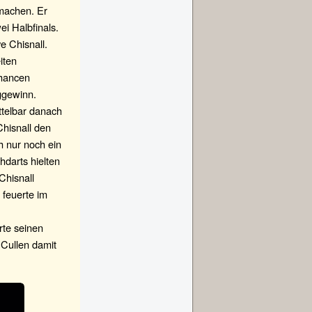
 machen. Er
ei Halbfinals.
e Chisnall.
iten
Chancen
ggewinn.
ttelbar danach
Chisnall den
h nur noch ein
darts hielten
Chisnall
 feuerte im
rte seinen
 Cullen damit