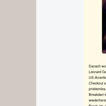
Danach wol
Leonard Gat
US-Amerika
Checkout s
problemlos,
Breakdart i
wiederherst
Break ein,