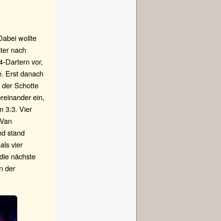
abei wollte
ter nach
4-Dartern vor,
e. Erst danach
 der Schotte
reinander ein,
 3:3. Vier
 Van
nd stand
als vier
die nächste
n der