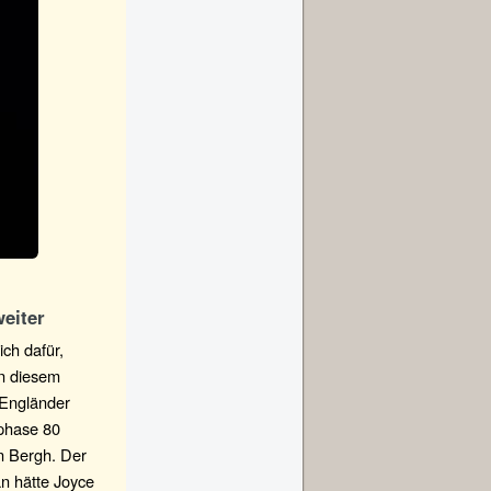
eiter
ch dafür,
An diesem
 Engländer
sphase 80
n Bergh. Der
n hätte Joyce