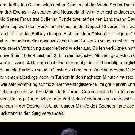
ahr durfte Joe Cullen seine ersten Schritte auf der World Series Tour
 drei Events in Australien und Neuseeland teil und erreichte dabei zw
ld Series Finals traf Cullen in Runde zwei auf seinen Landsmann Dav
rsten Leg warf der „Rockstar“ dreimal an der Doppel-18 vorbei, im zwe
verfehlte er das Bullseye knapp. Erst nachdem Chisnall drei eigene 
atte, um noch weiter davonzuziehen, kam Cullen zu seinem ersten Le
ute seinen Vorsprung anschließend wieder aus, Cullen verkürzte unmi
ouveränen 100er-Finish auf 2:3. In den nächsten Minuten gab jedoch 
war mit zwei 14-Dartern nacheinander erfolgreich und benötigte folglic
eg, um die Partie zu seinen Gunsten zu beenden. Zwei vergebene Match
urrenten allerdings noch im Turnier. In den nächsten Minuten musste 
 wie sein Vorsprung schmolz. Der Weltanglisten-16. zeigte Nerven und
rchgang sechs weitere Matchdarts vorbei. Cullen sorgte daher für das
de elfte Leg. Dort nutzte er den Vorteil des Anwerfens aus und platzie
chdart in der Doppel-10. Unter gütiger Mithilfe des Gegners hatte Joe
Rückstand in den Sieg verwandelt.