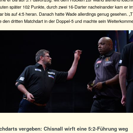
uten später 102 Punkte, durch zwei 16-Darter nacheinander kam er i
gar bis auf 4:5 heran. Danach hatte Wade allerdings genug gesehen. „
e den dritten Matchdart in der Doppel-5 und machte sein Weiterkomme
chdarts vergeben: Chisnall wirft eine 5:2-Führung weg