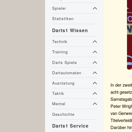
Spieler
Statistiken
Darts1 Wissen
Technik
Training
Darts Spiele
Dartautomaten
Ausrüstung
In der zwei
acht gesetz
Taktik
Samstagabe
Mental
Peter Wrig
van Gerwen,
Geschichte
Titelvertei
Darts1 Service
Darüber hin