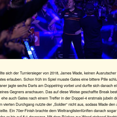
lte sich der Turniersieger von 2018, James Wade, keinen Ausrutsche
es erlauben. Schon früh im Spiel musste Gates eine bittere Pille schl
ner jagte sechs Darts am Doppelring vorbei und durfte sich danach ei
eines Gegners anschauen. Das auf diese Weise geschaffte Break bes
 ehe auch Gates nach einem Treffer in der Doppel-4 erstmals jubeln du
m vierten Durchgang nutzte der „Soldier“ nicht aus, sodass Wade den 
ellte. Ein 70er-Finish brachte dem Weltranglistenfünften danach sogar 
 ehe er bis auf 5:1 davonzog. Mit dem Rücken zur Wand stehend lösch