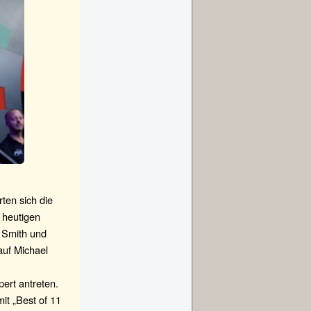
ten sich die
s heutigen
 Smith und
auf Michael
ert antreten.
it „Best of 11