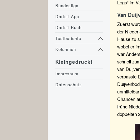
Legs“ im Ve
Bundesliga
Van Duij
Darts1 App
Zuerst wur
Darts1 Buch
der Nieder
Testberichte
Hause zu sc
wobei er im
Kolumnen
war Anders
schnell zum
Kleingedruckt
van Duijve
Impressum
verpasste 
Duijvenbod
Datenschutz
unmittelbar
Chancen au
frühe Niede
doppelten 2