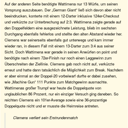
Auf der anderen Seite benötigte Wattimena nur 13 Würfe, um seinen
Vorsprung auszubauen. Der „German Giant“ ließ sich davon aber nicht
beeindrucken, konterte mit einem 12-Darter inklusive 124er-Checkout
und verkürzte zur Unterbrechung auf 2:3. Wattimena zeigte gerade auf
den Doppelfeldern eine ausgezeichnete Leistung, blieb im sechsten
Durchgang ebenfalls fehlerlos und stellte den alten Abstand wieder her.
Clemens war seinerseits ebenfalls gut unterwegs und kam immer
wieder ran, in diesem Fall mit einem 13-Darter zum 3:4 aus seiner
Sicht. Doch Wattimena war gerade in seinen Anwürfen on point und
benötigte nach einem 72er-Finish nur noch einen Leggewinn zum
Überschreiten der Ziellinie. Clemens gab noch nicht auf, verkürzte
erneut und hatte dann tatsächlich die Möglichkeit zum Break. Nachdem
er aber einmal an der Doppel-20 vorbeiwarf durfte er dabei zusehen,
wie „Machine Gun“ 111 Punkte zum Matchgewinn ausmachte.
Wattimenas großer Trumpf war heute die Doppelquote von
unglaublichen 86 Prozent, nur ein einziger Versuch ging daneben. So
reichten Clemens ein 101er-Average sowie eine 36-prozentige
Doppelquote nicht und er musste die Heimreise antreten.
Clemens verliert sein Erstrundenmatch