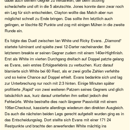
dabei auch seinem Gegner zu verdanken, der beim Scoring
schwächelte und oft in die 5 abrutschte. Jones konnte dann zwar noch
ein Leg für sich entscheiden, Clayton wollte das Match aber nun
möglichst schnell zu Ende bringen. Das sollte ihm letztlich auch
gelingen, er löschte 82 Punkte und zog mit einigen Mühen in die zweite
Runde ein.
Es folgte das Duell zwischen Ian White und Ricky Evans. „Diamond“
startete fulminant und spielte zwei 12-Darter nacheinander. Bei
letzterem breakte er seinen Gegner zudem mit einem 140er-Highfinish.
Erst als White im vierten Durchgang dreifach auf Doppel patzte gelang
es Evans, sein erstes Erfolgserlebnis zu verbuchen. Kurz darauf
blamierte sich White bei 60 Rest, als er zwei große Zahlen verfehlte
und so keine Chance auf Doppel erhielt. Evans bedankte sich und lag
zur Unterbrechung nur noch mit 2:3 hinten. Einige Minuten später
profitierte „Rapid“ von zwei weiteren Patzern seines Gegners und glich
tatsächlich aus, kurz darauf unterliefen ihm selbst jedoch drei
Fehlwürfe. White bestrafte dies nach längerer Passivität mit einem
106er-Checkout, kassierte allerdings wiederum den direkten Ausgleich.
Da auch die nächsten beiden Legs gerecht aufgeteilt wurden ging es in
das Entscheidungsleg. Dort stellte sich Evans mit einer 171 24
Restpunkte und brachte den anwerfenden White mächtig ins