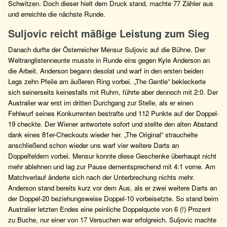
Schwitzen. Doch dieser hielt dem Druck stand, machte 77 Zähler aus
und erreichte die nächste Runde.
Suljovic reicht mäßige Leistung zum Sieg
Danach durfte der Österreicher Mensur Suljovic auf die Bühne. Der
Weltranglistenneunte musste in Runde eins gegen Kyle Anderson an
die Arbeit. Anderson begann desolat und warf in den ersten beiden
Legs zehn Pfeile am äußeren Ring vorbei. „The Gentle“ bekleckerte
sich seinerseits keinesfalls mit Ruhm, führte aber dennoch mit 2:0. Der
Australier war erst im dritten Durchgang zur Stelle, als er einen
Fehlwurf seines Konkurrenten bestrafte und 112 Punkte auf der Doppel-
19 checkte. Der Wiener antwortete sofort und stellte den alten Abstand
dank eines 81er-Checkouts wieder her. „The Original“ strauchelte
anschließend schon wieder uns warf vier weitere Darts an
Doppelfeldern vorbei. Mensur konnte diese Geschenke überhaupt nicht
mehr ablehnen und lag zur Pause dementsprechend mit 4:1 vorne. Am
Matchverlauf änderte sich nach der Unterbrechung nichts mehr.
Anderson stand bereits kurz vor dem Aus, als er zwei weitere Darts an
der Doppel-20 beziehungsweise Doppel-10 vorbeisetzte. So stand beim
Australier letzten Endes eine peinliche Doppelquote von 6 (!) Prozent
zu Buche, nur einer von 17 Versuchen war erfolgreich. Suljovic machte