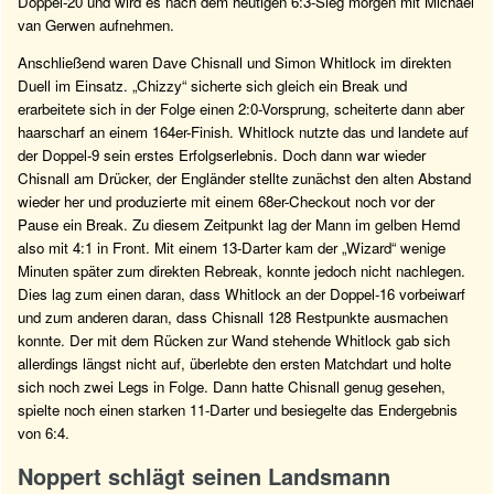
Doppel-20 und wird es nach dem heutigen 6:3-Sieg morgen mit Michael
van Gerwen aufnehmen.
Anschließend waren Dave Chisnall und Simon Whitlock im direkten
Duell im Einsatz. „Chizzy“ sicherte sich gleich ein Break und
erarbeitete sich in der Folge einen 2:0-Vorsprung, scheiterte dann aber
haarscharf an einem 164er-Finish. Whitlock nutzte das und landete auf
der Doppel-9 sein erstes Erfolgserlebnis. Doch dann war wieder
Chisnall am Drücker, der Engländer stellte zunächst den alten Abstand
wieder her und produzierte mit einem 68er-Checkout noch vor der
Pause ein Break. Zu diesem Zeitpunkt lag der Mann im gelben Hemd
also mit 4:1 in Front. Mit einem 13-Darter kam der „Wizard“ wenige
Minuten später zum direkten Rebreak, konnte jedoch nicht nachlegen.
Dies lag zum einen daran, dass Whitlock an der Doppel-16 vorbeiwarf
und zum anderen daran, dass Chisnall 128 Restpunkte ausmachen
konnte. Der mit dem Rücken zur Wand stehende Whitlock gab sich
allerdings längst nicht auf, überlebte den ersten Matchdart und holte
sich noch zwei Legs in Folge. Dann hatte Chisnall genug gesehen,
spielte noch einen starken 11-Darter und besiegelte das Endergebnis
von 6:4.
Noppert schlägt seinen Landsmann