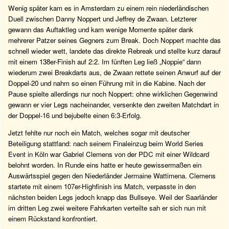
Wenig später kam es in Amsterdam zu einem rein niederländischen
Duell zwischen Danny Noppert und Jeffrey de Zwaan. Letzterer
gewann das Auftaktleg und kam wenige Momente später dank
mehrerer Patzer seines Gegners zum Break. Doch Noppert machte das
schnell wieder wett, landete das direkte Rebreak und stellte kurz darauf
mit einem 138er-Finish auf 2:2. Im fünften Leg ließ „Noppie“ dann
wiederum zwei Breakdarts aus, de Zwaan rettete seinen Anwurf auf der
Doppel-20 und nahm so einen Führung mit in die Kabine. Nach der
Pause spielte allerdings nur noch Noppert: ohne wirklichen Gegenwind
gewann er vier Legs nacheinander, versenkte den zweiten Matchdart in
der Doppel-16 und bejubelte einen 6:3-Erfolg.
Jetzt fehlte nur noch ein Match, welches sogar mit deutscher
Beteiligung stattfand: nach seinem Finaleinzug beim World Series
Event in Köln war Gabriel Clemens von der PDC mit einer Wildcard
belohnt worden. In Runde eins hatte er heute gewissermaßen ein
Auswärtsspiel gegen den Niederländer Jermaine Wattimena. Clemens
startete mit einem 107er-Highfinish ins Match, verpasste in den
nächsten beiden Legs jedoch knapp das Bullseye. Weil der Saarländer
im dritten Leg zwei weitere Fahrkarten verteilte sah er sich nun mit
einem Rückstand konfrontiert.