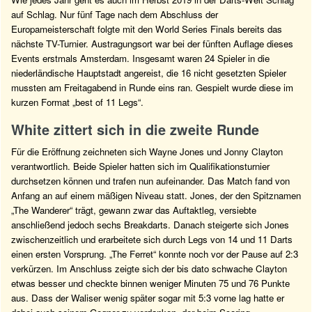
auf Schlag. Nur fünf Tage nach dem Abschluss der
Europameisterschaft folgte mit den World Series Finals bereits das
nächste TV-Turnier. Austragungsort war bei der fünften Auflage dieses
Events erstmals Amsterdam. Insgesamt waren 24 Spieler in die
niederländische Hauptstadt angereist, die 16 nicht gesetzten Spieler
mussten am Freitagabend in Runde eins ran. Gespielt wurde diese im
kurzen Format „best of 11 Legs“.
White zittert sich in die zweite Runde
Für die Eröffnung zeichneten sich Wayne Jones und Jonny Clayton
verantwortlich. Beide Spieler hatten sich im Qualifikationsturnier
durchsetzen können und trafen nun aufeinander. Das Match fand von
Anfang an auf einem mäßigen Niveau statt. Jones, der den Spitznamen
„The Wanderer“ trägt, gewann zwar das Auftaktleg, versiebte
anschließend jedoch sechs Breakdarts. Danach steigerte sich Jones
zwischenzeitlich und erarbeitete sich durch Legs von 14 und 11 Darts
einen ersten Vorsprung. „The Ferret“ konnte noch vor der Pause auf 2:3
verkürzen. Im Anschluss zeigte sich der bis dato schwache Clayton
etwas besser und checkte binnen weniger Minuten 75 und 76 Punkte
aus. Dass der Waliser wenig später sogar mit 5:3 vorne lag hatte er