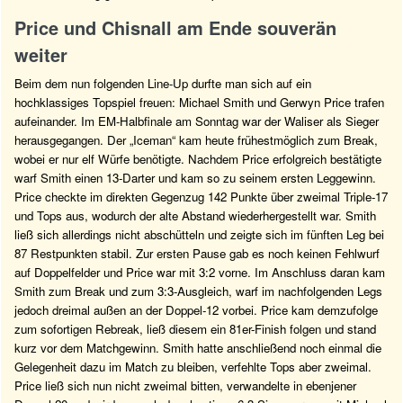
Price und Chisnall am Ende souverän
weiter
Beim dem nun folgenden Line-Up durfte man sich auf ein
hochklassiges Topspiel freuen: Michael Smith und Gerwyn Price trafen
aufeinander. Im EM-Halbfinale am Sonntag war der Waliser als Sieger
herausgegangen. Der „Iceman“ kam heute frühestmöglich zum Break,
wobei er nur elf Würfe benötigte. Nachdem Price erfolgreich bestätigte
warf Smith einen 13-Darter und kam so zu seinem ersten Leggewinn.
Price checkte im direkten Gegenzug 142 Punkte über zweimal Triple-17
und Tops aus, wodurch der alte Abstand wiederhergestellt war. Smith
ließ sich allerdings nicht abschütteln und zeigte sich im fünften Leg bei
87 Restpunkten stabil. Zur ersten Pause gab es noch keinen Fehlwurf
auf Doppelfelder und Price war mit 3:2 vorne. Im Anschluss daran kam
Smith zum Break und zum 3:3-Ausgleich, warf im nachfolgenden Legs
jedoch dreimal außen an der Doppel-12 vorbei. Price kam demzufolge
zum sofortigen Rebreak, ließ diesem ein 81er-Finish folgen und stand
kurz vor dem Matchgewinn. Smith hatte anschließend noch einmal die
Gelegenheit dazu im Match zu bleiben, verfehlte Tops aber zweimal.
Price ließ sich nun nicht zweimal bitten, verwandelte in ebenjener