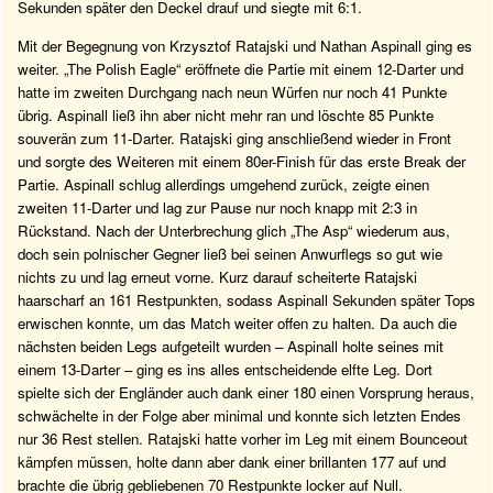
Sekunden später den Deckel drauf und siegte mit 6:1.
Mit der Begegnung von Krzysztof Ratajski und Nathan Aspinall ging es
weiter. „The Polish Eagle“ eröffnete die Partie mit einem 12-Darter und
hatte im zweiten Durchgang nach neun Würfen nur noch 41 Punkte
übrig. Aspinall ließ ihn aber nicht mehr ran und löschte 85 Punkte
souverän zum 11-Darter. Ratajski ging anschließend wieder in Front
und sorgte des Weiteren mit einem 80er-Finish für das erste Break der
Partie. Aspinall schlug allerdings umgehend zurück, zeigte einen
zweiten 11-Darter und lag zur Pause nur noch knapp mit 2:3 in
Rückstand. Nach der Unterbrechung glich „The Asp“ wiederum aus,
doch sein polnischer Gegner ließ bei seinen Anwurflegs so gut wie
nichts zu und lag erneut vorne. Kurz darauf scheiterte Ratajski
haarscharf an 161 Restpunkten, sodass Aspinall Sekunden später Tops
erwischen konnte, um das Match weiter offen zu halten. Da auch die
nächsten beiden Legs aufgeteilt wurden – Aspinall holte seines mit
einem 13-Darter – ging es ins alles entscheidende elfte Leg. Dort
spielte sich der Engländer auch dank einer 180 einen Vorsprung heraus,
schwächelte in der Folge aber minimal und konnte sich letzten Endes
nur 36 Rest stellen. Ratajski hatte vorher im Leg mit einem Bounceout
kämpfen müssen, holte dann aber dank einer brillanten 177 auf und
brachte die übrig gebliebenen 70 Restpunkte locker auf Null.