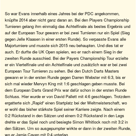
So war Evans innerhalb eines Jahres bei der PDC angekommen,
knüpfte 2014 aber nicht ganz daran an. Bei den Players Championship
Turnieren gelang ihm einmalig das Achtelfinale als bestes Ergebnis und
auf der European Tour gewann er bei zwei Turnieren nur ein Spiel (Sieg
gegen Jelle Klaasen in einer ersten Runde). So verpasste Evans alle
Majorturniere und musste sich 2015 neu behaupten. Und dies tat er
auch. Er durfte die UK Open spielen, wo er nach einem Sieg in der
zweiten Runde ausschied. Bei der Payers Championship Tour erzielte
er ein Viertelfinale und ein Achtelfinale und zusätzlich war er bei zwei
European Tour Turnieren zu sehen. Bei den Dutch Darts Masters
gewann er in der ersten Runde gegen Darren Webster mit 6:3, bis er
sich mal wieder Mervyn King mit 1:6 geschlagen geben musste. Bei
dem European Darts Grand Prix war dafür schon in der ersten Runde
Schluss. Hier wurde er von David Pallett mit 4:6 geschlagen. Trotzdem
ergatterte sich „Rapid“ einen Startplatz bei der Weltmeisterschaft, wo
er wohl das bisher stärkste Spiel seiner Karriere zeigte. Nach einem
0:2 Rückstand in den Sätzen und einem 0:2 Rückstand in den Legs
drehte er das Spiel noch und besiegte Simon Whitlock noch mit 3:2 in
den Sätzen. Um so ausgepumpter wirkte er dann in der zweiten Runde,
wo er Jamie Caven mit 0:4 unterlag.