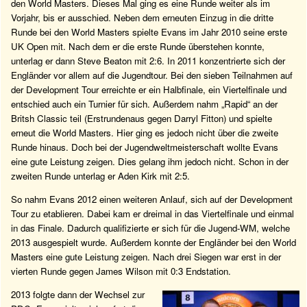
den World Masters. Dieses Mal ging es eine Runde weiter als im
Vorjahr, bis er ausschied. Neben dem erneuten Einzug in die dritte
Runde bei den World Masters spielte Evans im Jahr 2010 seine erste
UK Open mit. Nach dem er die erste Runde überstehen konnte,
unterlag er dann Steve Beaton mit 2:6. In 2011 konzentrierte sich der
Engländer vor allem auf die Jugendtour. Bei den sieben Teilnahmen auf
der Development Tour erreichte er ein Halbfinale, ein Viertelfinale und
entschied auch ein Turnier für sich. Außerdem nahm „Rapid“ an der
Britsh Classic teil (Erstrundenaus gegen Darryl Fitton) und spielte
erneut die World Masters. Hier ging es jedoch nicht über die zweite
Runde hinaus. Doch bei der Jugendweltmeisterschaft wollte Evans
eine gute Leistung zeigen. Dies gelang ihm jedoch nicht. Schon in der
zweiten Runde unterlag er Aden Kirk mit 2:5.
So nahm Evans 2012 einen weiteren Anlauf, sich auf der Development
Tour zu etablieren. Dabei kam er dreimal in das Viertelfinale und einmal
in das Finale. Dadurch qualifizierte er sich für die Jugend-WM, welche
2013 ausgespielt wurde. Außerdem konnte der Engländer bei den World
Masters eine gute Leistung zeigen. Nach drei Siegen war erst in der
vierten Runde gegen James Wilson mit 0:3 Endstation.
2013 folgte dann der Wechsel zur