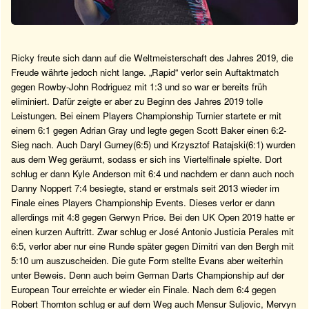
Ricky freute sich dann auf die Weltmeisterschaft des Jahres 2019, die
Freude währte jedoch nicht lange. „Rapid“ verlor sein Auftaktmatch
gegen Rowby-John Rodriguez mit 1:3 und so war er bereits früh
eliminiert. Dafür zeigte er aber zu Beginn des Jahres 2019 tolle
Leistungen. Bei einem Players Championship Turnier startete er mit
einem 6:1 gegen Adrian Gray und legte gegen Scott Baker einen 6:2-
Sieg nach. Auch Daryl Gurney(6:5) und Krzysztof Ratajski(6:1) wurden
aus dem Weg geräumt, sodass er sich ins Viertelfinale spielte. Dort
schlug er dann Kyle Anderson mit 6:4 und nachdem er dann auch noch
Danny Noppert 7:4 besiegte, stand er erstmals seit 2013 wieder im
Finale eines Players Championship Events. Dieses verlor er dann
allerdings mit 4:8 gegen Gerwyn Price. Bei den UK Open 2019 hatte er
einen kurzen Auftritt. Zwar schlug er José Antonio Justicia Perales mit
6:5, verlor aber nur eine Runde später gegen Dimitri van den Bergh mit
5:10 um auszuscheiden. Die gute Form stellte Evans aber weiterhin
unter Beweis. Denn auch beim German Darts Championship auf der
European Tour erreichte er wieder ein Finale. Nach dem 6:4 gegen
Robert Thornton schlug er auf dem Weg auch Mensur Suljovic, Mervyn