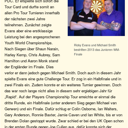
PDC. Er erspielte sich sofort die
Tour Card und durfte somit an
allen Pro Tour Turnieren innerhalb
der nächsten zwei Jahre
teilnehmen. Zunächst zeigte
Evans aber eine erstklassige
Leistung bei den angesprochenen
Youth World Championships.
Ricky Evans und Michael Smith
Nach Siegen über Shaun Narain,
bestritten 2013 das Junioren WM-
Finale
Harley Kemp, Chris Aubrey, Sam
Hamilton und Aaron Monk stand
der Engländer im Finale. Dies
verlor er dann jedoch gegen Michael Smith. Doch auch in diesem Jahr
spielte Evans eine gute Challenge Tour. Er zog in ein Halbfinale und in
zwei Finals ein. Zudem konnte er ein weiteres Turnier gewinnen. Doch
das war noch lange nicht alles in diesem sehr ergiebigen Jahr für
„Rapid“. Auf der Players Championship Tour erreichte er einmal die
dritte Runde, ein Halbfinale (unter anderem Sieg gegen Michael van
Gerwen) und ein Finale. Dafür schlug er Colin Osborne, Ian Walters,
Gary Anderson, Ronnie Baxter, Jamie Caven und Ian White, bis er von
Brendan Dolan gestoppt wurde. Zwar schied er bei den UK Open schon
in der ersten Runde gegen Joe Cullen aus, dafür konnte sich der