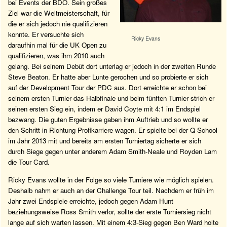
bei Events der BDO. Sein großes
Ziel war die Weltmeisterschaft, für
die er sich jedoch nie qualifizieren
konnte. Er versuchte sich
Ricky Evans
daraufhin mal für die UK Open zu
qualifizieren, was ihm 2010 auch
gelang. Bei seinem Debüt dort unterlag er jedoch in der zweiten Runde
Steve Beaton. Er hatte aber Lunte gerochen und so probierte er sich
auf der Development Tour der PDC aus. Dort erreichte er schon bei
seinem ersten Turnier das Halbfinale und beim fünften Turnier strich er
seinen ersten Sieg ein, indem er David Coyte mit 4:1 im Endspiel
bezwang. Die guten Ergebnisse gaben ihm Auftrieb und so wollte er
den Schritt in Richtung Profikarriere wagen. Er spielte bei der Q-School
im Jahr 2013 mit und bereits am ersten Turniertag sicherte er sich
durch Siege gegen unter anderem Adam Smith-Neale und Royden Lam
die Tour Card.
Ricky Evans wollte in der Folge so viele Turniere wie möglich spielen.
Deshalb nahm er auch an der Challenge Tour teil. Nachdem er früh im
Jahr zwei Endspiele erreichte, jedoch gegen Adam Hunt
beziehungsweise Ross Smith verlor, sollte der erste Turniersieg nicht
lange auf sich warten lassen. Mit einem 4:3-Sieg gegen Ben Ward holte