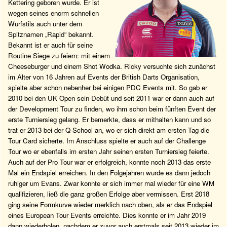
Kettering geboren wurde. Er ist
wegen seines enorm schnellen
Wurfstils auch unter dem
Spitznamen „Rapid“ bekannt.
Bekannt ist er auch für seine
Routine Siege zu feiern: mit einem
Cheeseburger und einem Shot Wodka. Ricky versuchte sich zunächst
im Alter von 16 Jahren auf Events der British Darts Organisation,
spielte aber schon nebenher bei einigen PDC Events mit. So gab er
2010 bei den UK Open sein Debüt und seit 2011 war er dann auch auf
der Development Tour zu finden, wo ihm schon beim fünften Event der
erste Turniersieg gelang. Er bemerkte, dass er mithalten kann und so
trat er 2013 bei der Q-School an, wo er sich direkt am ersten Tag die
Tour Card sicherte. Im Anschluss spielte er auch auf der Challenge
Tour wo er ebenfalls im ersten Jahr seinen ersten Turniersieg feierte.
Auch auf der Pro Tour war er erfolgreich, konnte noch 2013 das erste
Mal ein Endspiel erreichen. In den Folgejahren wurde es dann jedoch
ruhiger um Evans. Zwar konnte er sich immer mal wieder für eine WM
qualifizieren, ließ die ganz großen Erfolge aber vermissen. Erst 2018
ging seine Formkurve wieder merklich nach oben, als er das Endspiel
eines European Tour Events erreichte. Dies konnte er im Jahr 2019
dann wiederholen, nachdem er zuvor auch erstmals seit 2013 wieder im