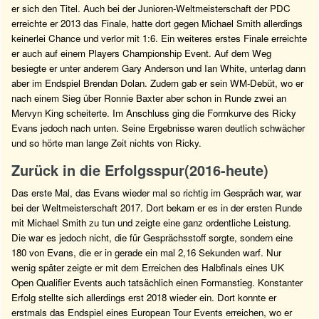
er sich den Titel. Auch bei der Junioren-Weltmeisterschaft der PDC
erreichte er 2013 das Finale, hatte dort gegen Michael Smith allerdings
keinerlei Chance und verlor mit 1:6. Ein weiteres erstes Finale erreichte
er auch auf einem Players Championship Event. Auf dem Weg
besiegte er unter anderem Gary Anderson und Ian White, unterlag dann
aber im Endspiel Brendan Dolan. Zudem gab er sein WM-Debüt, wo er
nach einem Sieg über Ronnie Baxter aber schon in Runde zwei an
Mervyn King scheiterte. Im Anschluss ging die Formkurve des Ricky
Evans jedoch nach unten. Seine Ergebnisse waren deutlich schwächer
und so hörte man lange Zeit nichts von Ricky.
Zurück in die Erfolgsspur(2016-heute)
Das erste Mal, das Evans wieder mal so richtig im Gespräch war, war
bei der Weltmeisterschaft 2017. Dort bekam er es in der ersten Runde
mit Michael Smith zu tun und zeigte eine ganz ordentliche Leistung.
Die war es jedoch nicht, die für Gesprächsstoff sorgte, sondern eine
180 von Evans, die er in gerade ein mal 2,16 Sekunden warf. Nur
wenig später zeigte er mit dem Erreichen des Halbfinals eines UK
Open Qualifier Events auch tatsächlich einen Formanstieg. Konstanter
Erfolg stellte sich allerdings erst 2018 wieder ein. Dort konnte er
erstmals das Endspiel eines European Tour Events erreichen, wo er