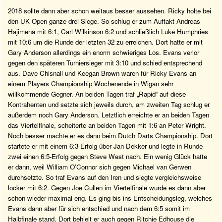
2018 sollte dann aber schon weitaus besser aussehen. Ricky holte bei
den UK Open ganze drei Siege. So schlug er zum Auftakt Andreas
Hajimena mit 6:1, Carl Wilkinson 6:2 und schließlich Luke Humphries
mit 10:6 um die Runde der letzten 32 zu erreichen. Dort hatte er mit
Gary Anderson allerdings ein enorm schwieriges Los. Evans verlor
gegen den späteren Turniersieger mit 3:10 und schied entsprechend
aus. Dave Chisnall und Keegan Brown waren für Ricky Evans an
einem Players Championship Wochenende in Wigan sehr
willkommende Gegner. An beiden Tagen traf „Rapid“ auf diese
Kontrahenten und setzte sich jeweils durch, am zweiten Tag schlug er
außerdem noch Gary Anderson. Letztlich erreichte er an beiden Tagen
das Viertelfinale, scheiterte an beiden Tagen mit 1:6 an Peter Wright.
Noch besser machte er es dann beim Dutch Darts Championship. Dort
startete er mit einem 6:3-Erfolg über Jan Dekker und legte in Runde
zwei einen 6:5-Erfolg gegen Steve West nach. Ein wenig Glück hatte
er dann, weil William O’Connor sich gegen Michael van Gerwen
durchsetzte. So traf Evans auf den Iren und siegte vergleichsweise
locker mit 6:2. Gegen Joe Cullen im Viertelfinale wurde es dann aber
schon wieder maximal eng. Es ging bis ins Entscheidungsleg, welches
Evans dann aber für sich entschied und nach dem 6:5 somit im
Halbfinale stand. Dort behielt er auch gegen Ritchie Edhouse die