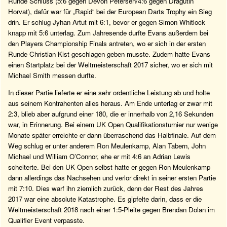
Runde Schluss (5:6 gegen Devon Petersen/4:6 gegen Dragutin
Horvat), dafür war für „Rapid“ bei der European Darts Trophy ein Sieg
drin. Er schlug Jyhan Artut mit 6:1, bevor er gegen Simon Whitlock
knapp mit 5:6 unterlag. Zum Jahresende durfte Evans außerdem bei
den Players Championship Finals antreten, wo er sich in der ersten
Runde Christian Kist geschlagen geben musste. Zudem hatte Evans
einen Startplatz bei der Weltmeisterschaft 2017 sicher, wo er sich mit
Michael Smith messen durfte.
In dieser Partie lieferte er eine sehr ordentliche Leistung ab und holte
aus seinem Kontrahenten alles heraus. Am Ende unterlag er zwar mit
2:3, blieb aber aufgrund einer 180, die er innerhalb von 2,16 Sekunden
war, in Erinnerung. Bei einem UK Open Qualifikationsturnier nur wenige
Monate später erreichte er dann überraschend das Halbfinale. Auf dem
Weg schlug er unter anderem Ron Meulenkamp, Alan Tabern, John
Michael und William O’Connor, ehe er mit 4:6 an Adrian Lewis
scheiterte. Bei den UK Open selbst hatte er gegen Ron Meulenkamp
dann allerdings das Nachsehen und verlor direkt in seiner ersten Partie
mit 7:10. Dies warf ihn ziemlich zurück, denn der Rest des Jahres
2017 war eine absolute Katastrophe. Es gipfelte darin, dass er die
Weltmeisterschaft 2018 nach einer 1:5-Pleite gegen Brendan Dolan im
Qualifier Event verpasste.