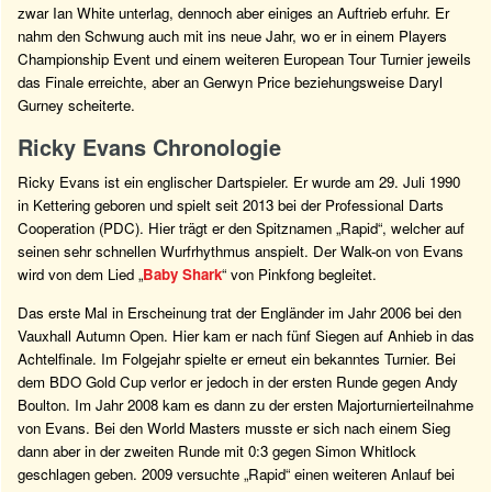
zwar Ian White unterlag, dennoch aber einiges an Auftrieb erfuhr. Er
nahm den Schwung auch mit ins neue Jahr, wo er in einem Players
Championship Event und einem weiteren European Tour Turnier jeweils
das Finale erreichte, aber an Gerwyn Price beziehungsweise Daryl
Gurney scheiterte.
Ricky Evans Chronologie
Ricky Evans ist ein englischer Dartspieler. Er wurde am 29. Juli 1990
in Kettering geboren und spielt seit 2013 bei der Professional Darts
Cooperation (PDC). Hier trägt er den Spitznamen „Rapid“, welcher auf
seinen sehr schnellen Wurfrhythmus anspielt. Der Walk-on von Evans
wird von dem Lied „
Baby Shark
“ von Pinkfong begleitet.
Das erste Mal in Erscheinung trat der Engländer im Jahr 2006 bei den
Vauxhall Autumn Open. Hier kam er nach fünf Siegen auf Anhieb in das
Achtelfinale. Im Folgejahr spielte er erneut ein bekanntes Turnier. Bei
dem BDO Gold Cup verlor er jedoch in der ersten Runde gegen Andy
Boulton. Im Jahr 2008 kam es dann zu der ersten Majorturnierteilnahme
von Evans. Bei den World Masters musste er sich nach einem Sieg
dann aber in der zweiten Runde mit 0:3 gegen Simon Whitlock
geschlagen geben. 2009 versuchte „Rapid“ einen weiteren Anlauf bei