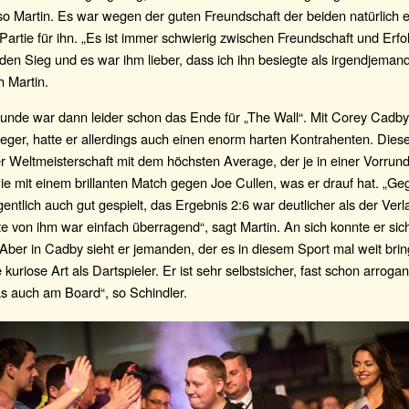
o Martin. Es war wegen der guten Freundschaft der beiden natürlich e
artie für ihn. „Es ist immer schwierig zwischen Freundschaft und Erf
den Sieg und es war ihm lieber, dass ich ihn besiegte als irgendjeman
h Martin.
Runde war dann leider schon das Ende für „The Wall“. Mit Corey Cadb
eger, hatte er allerdings auch einen enorm harten Kontrahenten. Dieser
r Weltmeisterschaft mit dem höchsten Average, der je in einer Vorrund
ie mit einem brillanten Match gegen Joe Cullen, was er drauf hat. „G
gentlich auch gut gespielt, das Ergebnis 2:6 war deutlicher als der Verl
 von ihm war einfach überragend“, sagt Martin. An sich konnte er sich 
Aber in Cadby sieht er jemanden, der es in diesem Sport mal weit bri
 kuriose Art als Dartspieler. Er ist sehr selbstsicher, fast schon arrogan
as auch am Board“, so Schindler.