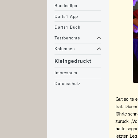
Bundesliga
Darts1 App
Darts1 Buch
Testberichte
Kolumnen
Kleingedruckt
Impressum
Datenschutz
Gut sollte 
traf. Diese
führte schn
zurück. „Vo
hatte soga
letzten Leg