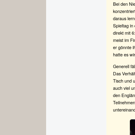
Bei den Nie
konzentrie
daraus lern
Spieltag i
direkt mit 
meist im Fi
er gönnte i
hatte es wi
Generell fä
Das Verhält
Tisch und u
auch viel 
den Englän
Teilnehmer
untereinand