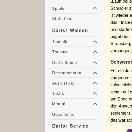
„Läuft bei 
Schindler zu
Spieler
ist wieder 
Statistiken
das Finale
und startet
Darts1 Wissen
begehrten 
Technik
Strausberg 
vergangene
Training
Schwerer
Darts Spiele
Für die Jun
Dartautomaten
vorgenomme
Ausrüstung
keine leich
schon auf d
Taktik
am Ende mit
Mental
den Anwurf 
seinerseits
Geschichte
das war sch
Darts1 Service