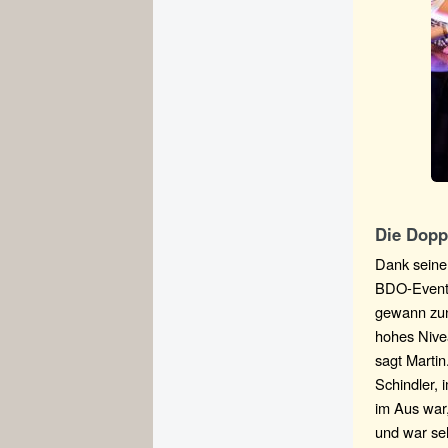
Die Dopp
Dank seiner
BDO-Events 
gewann zunä
hohes Nivea
sagt Martin
Schindler,
im Aus war,
und war se