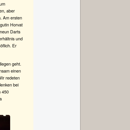
rum
en, aber
h. Am ersten
gutin Horvat
 neun Darts
erhältnis und
öflich. Er
llegen geht.
einsam einen
Wir redeten
denken bei
n 450
a