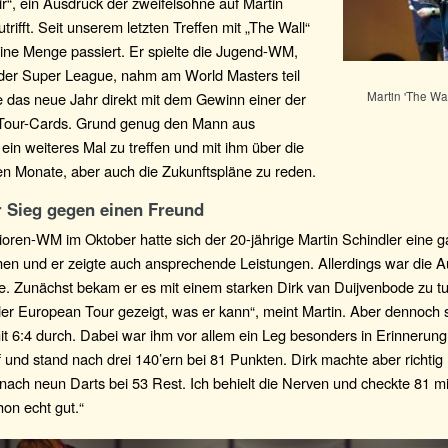
dir“, ein Ausdruck der zweifelsohne auf Martin
trifft. Seit unserem letzten Treffen mit „The Wall“
eine Menge passiert. Er spielte die Jugend-WM,
 der Super League, nahm am World Masters teil
Martin 'The Wal
e das neue Jahr direkt mit dem Gewinn einer der
Tour-Cards. Grund genug den Mann aus
ein weiteres Mal zu treffen und mit ihm über die
n Monate, aber auch die Zukunftspläne zu reden.
 Sieg gegen einen Freund
ioren-WM im Oktober hatte sich der 20-jährige Martin Schindler eine
n und er zeigte auch ansprechende Leistungen. Allerdings war die 
te. Zunächst bekam er es mit einem starken Dirk van Duijvenbode zu tu
er European Tour gezeigt, was er kann“, meint Martin. Aber dennoch s
 6:4 durch. Dabei war ihm vor allem ein Leg besonders in Erinnerung:
und stand nach drei 140’ern bei 81 Punkten. Dirk machte aber richtig
 nach neun Darts bei 53 Rest. Ich behielt die Nerven und checkte 81 mi
on echt gut.“