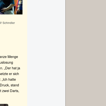
l' Schindler
 ganze Menge
Auslosung
n. „Der hat ja
etzte er sich
 „Ich hatte
 Druck, stand
t zwei Darts,