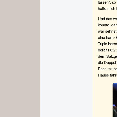
lassen“, so
hatte mich 
Und das wol
konnte, dan
war sehr st
eine harte
Triple bess
bereits 0:2
dem Satzge
die Doppel-
Pech mit b
Hause fahr