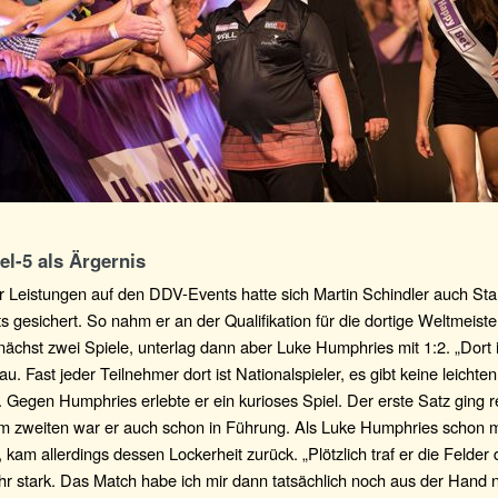
el-5 als Ärgernis
 Leistungen auf den DDV-Events hatte sich Martin Schindler auch Star
gesichert. So nahm er an der Qualifikation für die dortige Weltmeisters
chst zwei Spiele, unterlag dann aber Luke Humphries mit 1:2. „Dort ist
u. Fast jeder Teilnehmer dort ist Nationalspieler, es gibt keine leichte
. Gegen Humphries erlebte er ein kurioses Spiel. Der erste Satz ging r
 im zweiten war er auch schon in Führung. Als Luke Humphries schon 
 kam allerdings dessen Lockerheit zurück. „Plötzlich traf er die Felder d
hr stark. Das Match habe ich mir dann tatsächlich noch aus der Hand