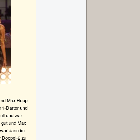
reund Max Hopp
n 11-Darter und
ull und war
r gut und Max
 war dann im
er Doppel-2 zu