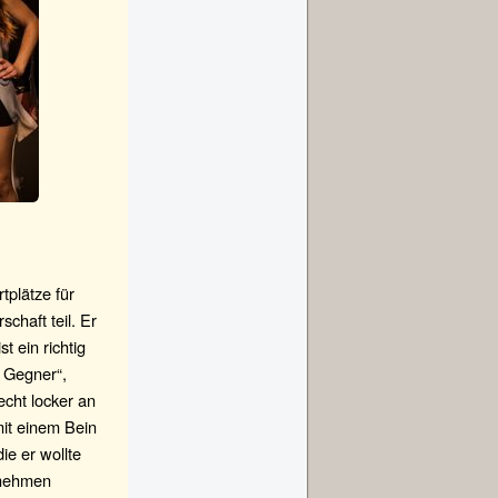
tplätze für
chaft teil. Er
 ein richtig
n Gegner“,
echt locker an
mit einem Bein
ie er wollte
 nehmen