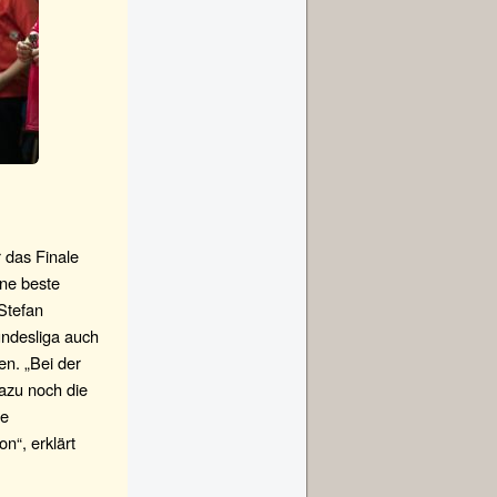
r das Finale
ine beste
Stefan
undesliga auch
en. „Bei der
azu noch die
ue
n“, erklärt