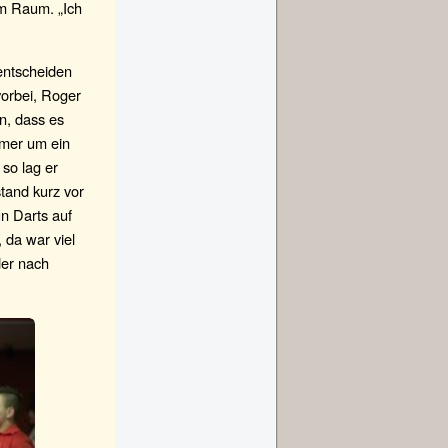
im Raum. „Ich
 entscheiden
vorbei, Roger
n, dass es
mmer um ein
 so lag er
stand kurz vor
n Darts auf
 da war viel
der nach