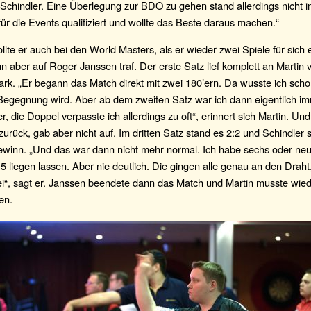
 Schindler. Eine Überlegung zur BDO zu gehen stand allerdings nicht 
für die Events qualifiziert und wollte das Beste daraus machen.“
lte er auch bei den World Masters, als er wieder zwei Spiele für sich
n aber auf Roger Janssen traf. Der erste Satz lief komplett an Martin 
ark. „Er begann das Match direkt mit zwei 180’ern. Da wusste ich scho
 Begegnung wird. Aber ab dem zweiten Satz war ich dann eigentlich i
er, die Doppel verpasste ich allerdings zu oft“, erinnert sich Martin. Und
 zurück, gab aber nicht auf. Im dritten Satz stand es 2:2 und Schindler 
winn. „Und das war dann nicht mehr normal. Ich habe sechs oder neu
5 liegen lassen. Aber nie deutlich. Die gingen alle genau an den Draht,
ei“, sagt er. Janssen beendete dann das Match und Martin musste wie
en.