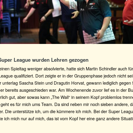
Super League wurden Lehren gezogen
inen Spieltag weniger absolvierte, hatte sich Martin Schindler auch fü
eague qualifiziert. Dort zeigte er in der Gruppenphase jedoch nicht se
r unterlag Sascha Stein und Dragutin Horvat, gewann lediglich gegen 
 er bereits ausgeschieden war. Am Wochenende zuvor lief es in der B
rlich gut, aber sowas kann „The Wall“ in seinem Kopf problemlos trenn
 geht es für mich ums Team. Da sind neben mir noch sieben andere, d
er. Die unterstütze ich, um die kümmere ich mich. Bei der Super Leag
te ich mich nur auf mich, das ist vom Kopf her eine ganz andere Situatio