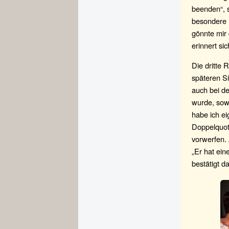
beenden“, s
besondere P
gönnte mir 
erinnert sic
Die dritte 
späteren Si
auch bei de
wurde, sow
habe ich ei
Doppelquote
vorwerfen. 
„Er hat eine
bestätigt d