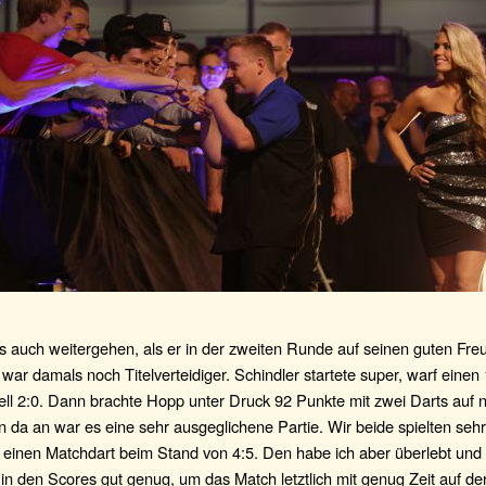
es auch weitergehen, als er in der zweiten Runde auf seinen guten F
r war damals noch Titelverteidiger. Schindler startete super, warf eine
ell 2:0. Dann brachte Hopp unter Druck 92 Punkte mit zwei Darts auf n
n da an war es eine sehr ausgeglichene Partie. Wir beide spielten seh
r einen Matchdart beim Stand von 4:5. Den habe ich aber überlebt und
 in den Scores gut genug, um das Match letztlich mit genug Zeit auf d