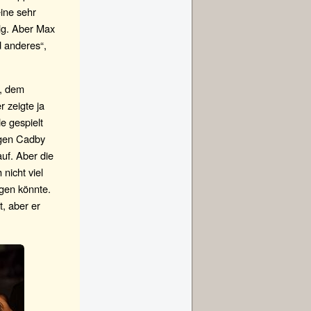
ine sehr
olg. Aber Max
d anderes“,
y, dem
 zeigte ja
e gespielt
egen Cadby
auf. Aber die
nicht viel
ngen könnte.
t, aber er