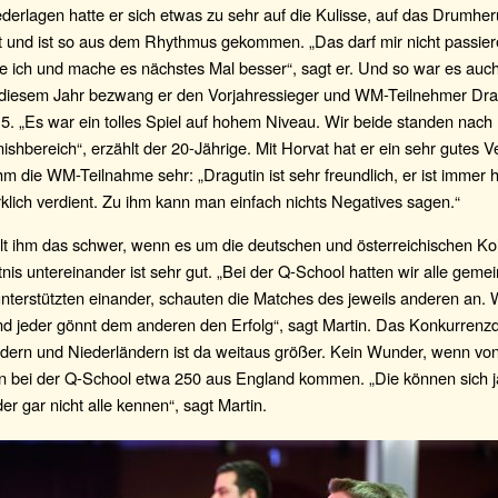
derlagen hatte er sich etwas zu sehr auf die Kulisse, auf das Drumhe
rt und ist so aus dem Rhythmus gekommen. „Das darf mir nicht passier
e ich und mache es nächstes Mal besser“, sagt er. Und so war es auc
n diesem Jahr bezwang er den Vorjahressieger und WM-Teilnehmer Dra
6:5. „Es war ein tolles Spiel auf hohem Niveau. Wir beide standen nach
nishbereich“, erzählt der 20-Jährige. Mit Horvat hat er ein sehr gutes V
hm die WM-Teilnahme sehr: „Dragutin ist sehr freundlich, er ist immer h
rklich verdient. Zu ihm kann man einfach nichts Negatives sagen.“
llt ihm das schwer, wenn es um die deutschen und österreichischen Ko
nis untereinander ist sehr gut. „Bei der Q-School hatten wir alle gem
nterstützten einander, schauten die Matches des jeweils anderen an. 
und jeder gönnt dem anderen den Erfolg“, sagt Martin. Das Konkurrenz
dern und Niederländern ist da weitaus größer. Kein Wunder, wenn vo
n bei der Q-School etwa 250 aus England kommen. „Die können sich j
er gar nicht alle kennen“, sagt Martin.