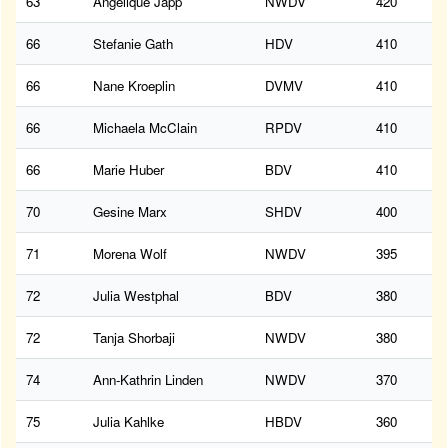
63
Angelique Japp
NWDV
420
66
Stefanie Gath
HDV
410
66
Nane Kroeplin
DVMV
410
66
Michaela McClain
RPDV
410
66
Marie Huber
BDV
410
70
Gesine Marx
SHDV
400
71
Morena Wolf
NWDV
395
72
Julia Westphal
BDV
380
72
Tanja Shorbaji
NWDV
380
74
Ann-Kathrin Linden
NWDV
370
75
Julia Kahlke
HBDV
360