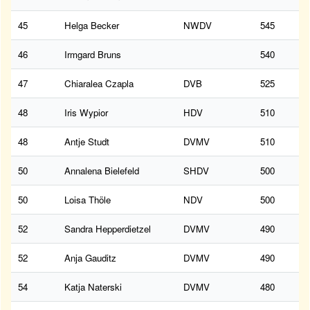
45
Helga Becker
NWDV
545
46
Irmgard Bruns
540
47
Chiaralea Czapla
DVB
525
48
Iris Wypior
HDV
510
48
Antje Studt
DVMV
510
50
Annalena Bielefeld
SHDV
500
50
Loisa Thöle
NDV
500
52
Sandra Hepperdietzel
DVMV
490
52
Anja Gauditz
DVMV
490
54
Katja Naterski
DVMV
480