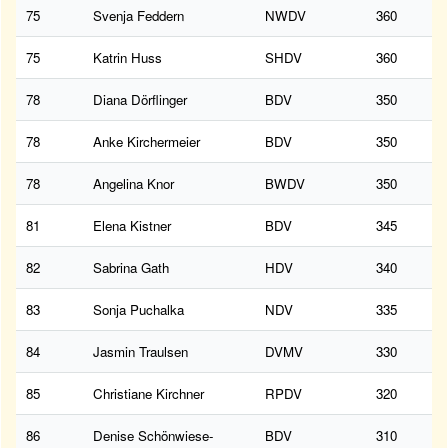
75
Svenja Feddern
NWDV
360
75
Katrin Huss
SHDV
360
78
Diana Dörflinger
BDV
350
78
Anke Kirchermeier
BDV
350
78
Angelina Knor
BWDV
350
81
Elena Kistner
BDV
345
82
Sabrina Gath
HDV
340
83
Sonja Puchalka
NDV
335
84
Jasmin Traulsen
DVMV
330
85
Christiane Kirchner
RPDV
320
86
Denise Schönwiese-
BDV
310