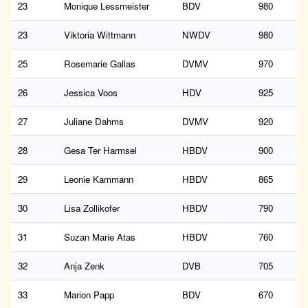
23
Monique Lessmeister
BDV
980
23
Viktoria Wittmann
NWDV
980
25
Rosemarie Gallas
DVMV
970
26
Jessica Voos
HDV
925
27
Juliane Dahms
DVMV
920
28
Gesa Ter Harmsel
HBDV
900
29
Leonie Kammann
HBDV
865
30
Lisa Zollikofer
HBDV
790
31
Suzan Marie Atas
HBDV
760
32
Anja Zenk
DVB
705
33
Marion Papp
BDV
670