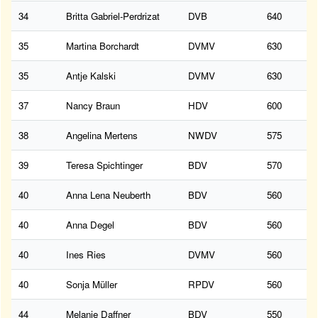
34
Britta Gabriel-Perdrizat
DVB
640
35
Martina Borchardt
DVMV
630
35
Antje Kalski
DVMV
630
37
Nancy Braun
HDV
600
38
Angelina Mertens
NWDV
575
39
Teresa Spichtinger
BDV
570
40
Anna Lena Neuberth
BDV
560
40
Anna Degel
BDV
560
40
Ines Ries
DVMV
560
40
Sonja Müller
RPDV
560
44
Melanie Daffner
BDV
550