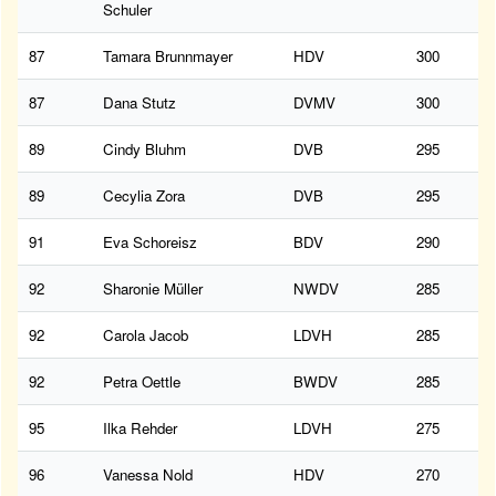
Schuler
87
Tamara Brunnmayer
HDV
300
87
Dana Stutz
DVMV
300
89
Cindy Bluhm
DVB
295
89
Cecylia Zora
DVB
295
91
Eva Schoreisz
BDV
290
92
Sharonie Müller
NWDV
285
92
Carola Jacob
LDVH
285
92
Petra Oettle
BWDV
285
95
Ilka Rehder
LDVH
275
96
Vanessa Nold
HDV
270