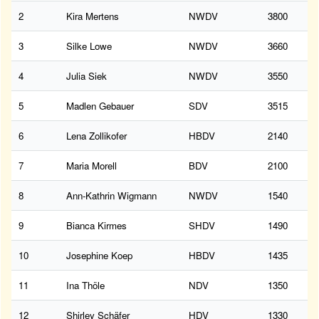
2
Kira Mertens
NWDV
3800
3
Silke Lowe
NWDV
3660
4
Julia Siek
NWDV
3550
5
Madlen Gebauer
SDV
3515
6
Lena Zollikofer
HBDV
2140
7
Maria Morell
BDV
2100
8
Ann-Kathrin Wigmann
NWDV
1540
9
Bianca Kirmes
SHDV
1490
10
Josephine Koep
HBDV
1435
11
Ina Thöle
NDV
1350
12
Shirley Schäfer
HDV
1330