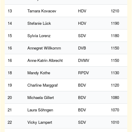
13
Tamara Kovacev
HDV
1210
14
Stefanie Lück
HDV
1190
15
Sylvia Lorenz
SDV
1180
16
Annegret Willkomm
DVB
1150
16
Anne-Katrin Albrecht
DVMV
1150
18
Mandy Kothe
RPDV
1130
19
Charline Marggraf
BDV
1120
20
Michaela Gillert
BDV
1080
21
Laura Söhngen
BDV
1070
22
Vicky Lampert
SDV
1010