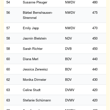
54
Susanne Pleuger
NWDV
480
56
Bärbel Bernshausen-
NWDV
475
Stremmel
57
Emily Japp
NWDV
470
58
Jasmin Bielstein
NDV
450
58
Sarah Richter
DVB
450
60
Diana Merl
BDV
440
60
Jessica Zerweisz
BDV
440
62
Monika Dirmeier
BDV
430
63
Celine Studt
DVMV
420
63
Stefanie Schümann
DVMV
420