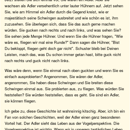
wachsen als Adler versehentlich unter lauter Hühnern auf. Jetzt sehen
Sie, wie am Himmel ein Adler durch die Gegend kreist, wie er
majestätisch seine Schwingen ausbreitet und wie schön es ist, ihm
zuzusehen. Sie überlegen sich, dass Sie das auch gerne machen
würden. Sie gucken nach rechts und nach links, und was sehen Sie?
Sie sehen jede Menge Hühner. Und wenn Sie die Hühner fragen, "Wie
wäre es, fliegen wir mal eine Runde?" Dann sagen die Hühner, "Bist
Du bekloppt, fliegen geht doch gar nicht". Schuster bleib bei Deinen
Leisten, mach das, was Du schon immer getan hast, bitte guck nicht
nach rechts und guck nicht nach links.
Was wäre denn, wenn Sie einmal nach oben guckten und wenn Sie es
einfach ausprobierten? Angenommen, Sie wären der Adler,
angenommen, Sie haben diese Schwingen und Sie breiten diese
Schwingen einmal aus. Sie probierten aus, zu fliegen. Was würden Sie
feststellen? Sie würden feststellen, dass es geht. Sie sind ein Adler,
sie können fliegen.
Ich gebe zu, diese Geschichte ist wahnsinnig kitschig. Aber, ich bin ein
Fan von solchen Geschichten, weil der Adler einen ganz besonderen
Vorteil hat. Der Adler sieht das Leben aus der Vogelperspektive. Die
Vogelperspektive ist wichtig. Wenn wir in unserem tagtäglichen Leben,