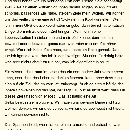
Und dann hatten wir uns sehr genau mit dem Thema Ziele beschäftigt.
Weil Ziele für einen Antrieb von innen heraus sorgen. Wenn ich ein
schönes, passendes Ziel habe, steigern Ziele mein Wollen. Wir können
uns das vielleicht wie eine Art GPS-System im Kopf vorstellen. Wenn
ich in mein GPS die Zielkoordinaten eingebe, dann tue ich automatisch
Dinge, die mich zu diesem Ziel bringen. Wenn ich in eine
Lebenssituation hineinkomme und mein Ziel kenne, dann tue ich
bewusst oder unbewusst genau das, was mich meinem Ziel näher
bringt. Wenn ich keine Ziele habe, dann habe ich Pech gehabt. Dann
tue ich irgend etwas, das ich in der jeweiligen Situation für richtig halte,
was aber nichts damit zu tun hat, was ich eigentlich tun sollte.
Sie wissen, dass man im Leben das ein oder andere Jahr verplempern
kann, oder dass das Leben so dahin plätschern kann, ohne dass man
sich auf ein Ziel, das es wert ist, zubewegt. Auch da steckt häufig der
innere Schweinehund dahinter, der sagt "Du bist es nicht wert, dass Du
dieses Ziel tatsächlich erlebst". Das ist häufig eine Art
Selbstbewusstseinsproblem. Wir trauen uns gewisse Dinge nicht zu,
weil wir denken, wir sind so schlecht, wir sind es überhaupt nicht wert,
wir können sowieso nichts.
Das Spannende ist, wenn ich es einmal umdrehe und betrachte, was