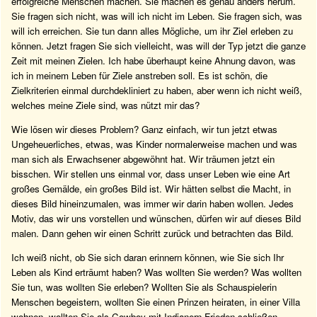
erfolgreiche Menschen machen. Sie machen es genau anders herum.
Sie fragen sich nicht, was will ich nicht im Leben. Sie fragen sich, was
will ich erreichen. Sie tun dann alles Mögliche, um ihr Ziel erleben zu
können. Jetzt fragen Sie sich vielleicht, was will der Typ jetzt die ganze
Zeit mit meinen Zielen. Ich habe überhaupt keine Ahnung davon, was
ich in meinem Leben für Ziele anstreben soll. Es ist schön, die
Zielkriterien einmal durchdekliniert zu haben, aber wenn ich nicht weiß,
welches meine Ziele sind, was nützt mir das?
Wie lösen wir dieses Problem? Ganz einfach, wir tun jetzt etwas
Ungeheuerliches, etwas, was Kinder normalerweise machen und was
man sich als Erwachsener abgewöhnt hat. Wir träumen jetzt ein
bisschen. Wir stellen uns einmal vor, dass unser Leben wie eine Art
großes Gemälde, ein großes Bild ist. Wir hätten selbst die Macht, in
dieses Bild hineinzumalen, was immer wir darin haben wollen. Jedes
Motiv, das wir uns vorstellen und wünschen, dürfen wir auf dieses Bild
malen. Dann gehen wir einen Schritt zurück und betrachten das Bild.
Ich weiß nicht, ob Sie sich daran erinnern können, wie Sie sich Ihr
Leben als Kind erträumt haben? Was wollten Sie werden? Was wollten
Sie tun, was wollten Sie erleben? Wollten Sie als Schauspielerin
Menschen begeistern, wollten Sie einen Prinzen heiraten, in einer Villa
wohnen, wollten Sie als Cowboy mit Indianern Frieden schließen,