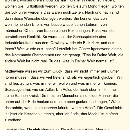
wollten Sie Fußballprofi werden, wollten Sie zum Mond fliegen, wollten
Sie Lokführer werden? Das waren noch Zeiten. Nach und nach sind
dann diese Wünsche überlagert worden. Sie kennen das von
wohlmeinenden Eltern, von besserwisserischen Lehrern, von
mürrischen Chefs, von tränenreichen Beziehungen. Kurz, von der
persönlichen Realität. So wurde aus der Schauspielerin eine
Industriekauffrau, aus dem Cowboy wurde ein Elektriker, und aus
Ihnen? Was wurde aus Ihnen? Letztlich hat Günter irgendwann einmal
das Kommando übernommen und hat gesagt, "Das ist Deine Welt, die
andere Welt ist nicht real. Tu das, was in Deiner Welt normal ist".
Mittlerweile wissen wir zum Glück, dass wir nicht immer auf Günter
hören müssen, dass wir viel freier sind, als wir eigentlich glauben. Wir
sind frei, zu tun, was immer wir wollen und was immer wir können.
Sozusagen frei, wie ein Adler. Ein Adler, der hoch oben im Himmel
seine Bahnen kreist. Die meisten Menschen sind leider Hühner, die
unten auf der Erde hocken und nach oben gucken und sagen, "Wäre
das schön, wenn ich aussehen könnte, wie ein Adler". Die Geschichte
ist jetzt ein bisschen kitschig, aber ich finde, das Modell ist einfach
zutreffend.
Jetzt stellen Sie sich einmal vor, Sie wären ein Adler. Aber sie